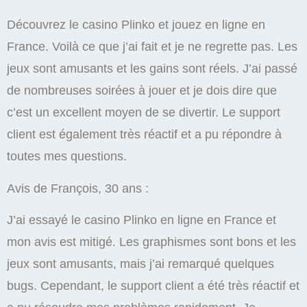
Découvrez le casino Plinko et jouez en ligne en
France. Voilà ce que j’ai fait et je ne regrette pas. Les
jeux sont amusants et les gains sont réels. J’ai passé
de nombreuses soirées à jouer et je dois dire que
c’est un excellent moyen de se divertir. Le support
client est également très réactif et a pu répondre à
toutes mes questions.
Avis de François, 30 ans :
J’ai essayé le casino Plinko en ligne en France et
mon avis est mitigé. Les graphismes sont bons et les
jeux sont amusants, mais j’ai remarqué quelques
bugs. Cependant, le support client a été très réactif et