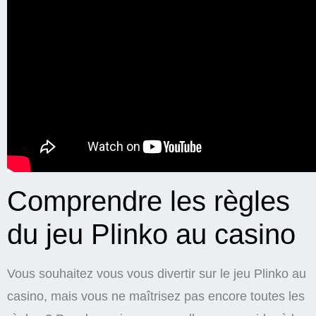
Comprendre les règles
du jeu Plinko au casino
Vous souhaitez vous vous divertir sur le jeu Plinko au
casino, mais vous ne maîtrisez pas encore toutes les