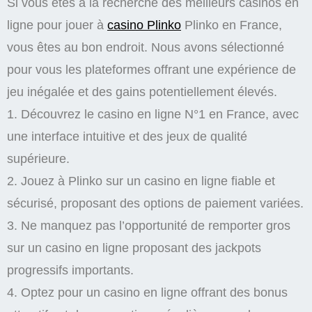
Si vous êtes à la recherche des meilleurs casinos en
ligne pour jouer à
casino Plinko
Plinko en France,
vous êtes au bon endroit. Nous avons sélectionné
pour vous les plateformes offrant une expérience de
jeu inégalée et des gains potentiellement élevés.
1. Découvrez le casino en ligne N°1 en France, avec
une interface intuitive et des jeux de qualité
supérieure.
2. Jouez à Plinko sur un casino en ligne fiable et
sécurisé, proposant des options de paiement variées.
3. Ne manquez pas l’opportunité de remporter gros
sur un casino en ligne proposant des jackpots
progressifs importants.
4. Optez pour un casino en ligne offrant des bonus