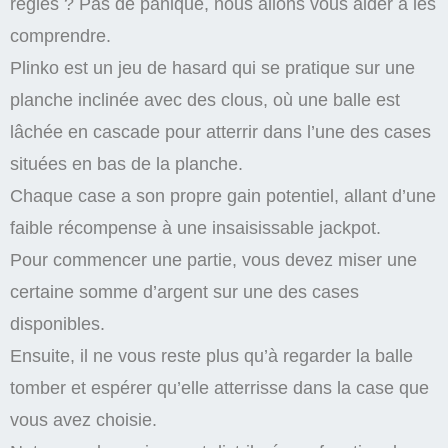
règles ? Pas de panique, nous allons vous aider à les
comprendre.
Plinko est un jeu de hasard qui se pratique sur une
planche inclinée avec des clous, où une balle est
lâchée en cascade pour atterrir dans l’une des cases
situées en bas de la planche.
Chaque case a son propre gain potentiel, allant d’une
faible récompense à une insaisissable jackpot.
Pour commencer une partie, vous devez miser une
certaine somme d’argent sur une des cases
disponibles.
Ensuite, il ne vous reste plus qu’à regarder la balle
tomber et espérer qu’elle atterrisse dans la case que
vous avez choisie.