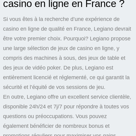
casino en ligne en France ?
Si vous êtes à la recherche d’une expérience de
casino en ligne de qualité en France, Legiano devrait
être votre premier choix. Pourquoi? Legiano propose
une large sélection de jeux de casino en ligne, y
compris des machines à sous, des jeux de table et
des jeux de vidéo poker. De plus, Legiano est
entièrement licencié et réglementé, ce qui garantit la
sécurité et l’équité de vos sessions de jeu.
En outre, Legiano offre un excellent service clientèle,
disponible 24h/24 et 7j/7 pour répondre à toutes vos
questions ou préoccupations. Vous pouvez
également bénéficier de nombreux bonus et
promotions réguliers pour maximiser vos gains.