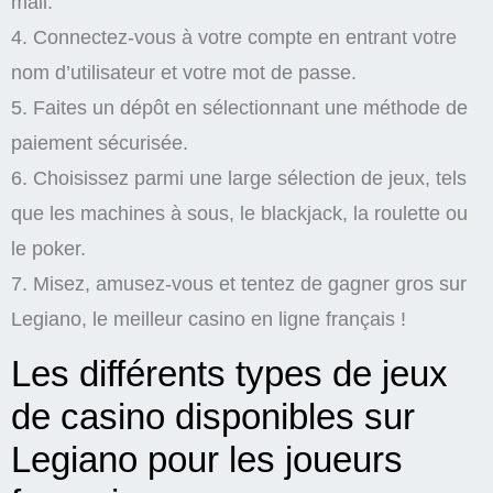
mail.
4. Connectez-vous à votre compte en entrant votre
nom d’utilisateur et votre mot de passe.
5. Faites un dépôt en sélectionnant une méthode de
paiement sécurisée.
6. Choisissez parmi une large sélection de jeux, tels
que les machines à sous, le blackjack, la roulette ou
le poker.
7. Misez, amusez-vous et tentez de gagner gros sur
Legiano, le meilleur casino en ligne français !
Les différents types de jeux
de casino disponibles sur
Legiano pour les joueurs