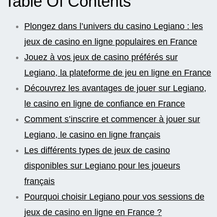
Table Of Contents
Plongez dans l’univers du casino Legiano : les
jeux de casino en ligne populaires en France
Jouez à vos jeux de casino préférés sur
Legiano, la plateforme de jeu en ligne en France
Découvrez les avantages de jouer sur Legiano,
le casino en ligne de confiance en France
Comment s’inscrire et commencer à jouer sur
Legiano, le casino en ligne français
Les différents types de jeux de casino
disponibles sur Legiano pour les joueurs
français
Pourquoi choisir Legiano pour vos sessions de
jeux de casino en ligne en France ?