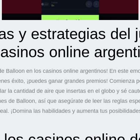
as y estrategias del 
casinos online argent
de Balloon en los casinos online argentinos! En este em
ienes éxito, ¡puedes ganar grandes premios! Comienza por 
r la cantidad de aire que insertas en el globo y sé caut
nes de Balloon, así que asegúrate de leer las reglas esp
eal. ¡Domina las habilidades y aumenta tus posibilidade
los casinos online d