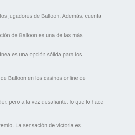
a los jugadores de Balloon. Además, cuenta
cción de Balloon es una de las más
línea es una opción sólida para los
de Balloon en los casinos online de
r, pero a la vez desafiante, lo que lo hace
emio. La sensación de victoria es