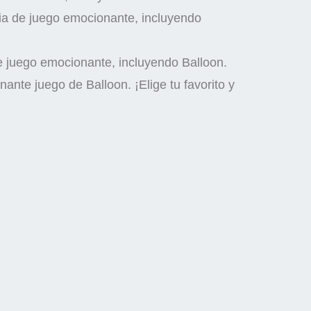
cia de juego emocionante, incluyendo
e juego emocionante, incluyendo Balloon.
nte juego de Balloon. ¡Elige tu favorito y