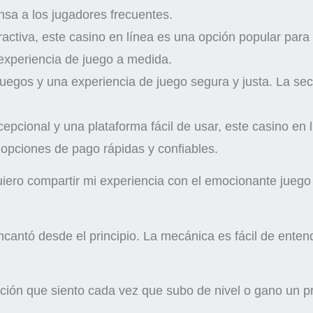
sa a los jugadores frecuentes.
ractiva, este casino en línea es una opción popular par
experiencia de juego a medida.
juegos y una experiencia de juego segura y justa. La se
cepcional y una plataforma fácil de usar, este casino en 
opciones de pago rápidas y confiables.
iero compartir mi experiencia con el emocionante juego 
antó desde el principio. La mecánica es fácil de entende
ión que siento cada vez que subo de nivel o gano un pr