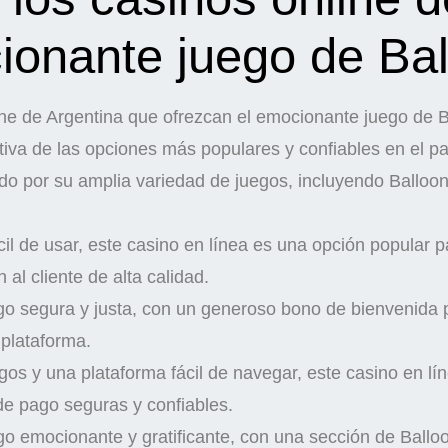
ionante juego de Ba
ne de Argentina que ofrezcan el emocionante juego de Bal
va de las opciones más populares y confiables en el pa
cido por su amplia variedad de juegos, incluyendo Ballo
ácil de usar, este casino en línea es una opción popular 
al cliente de alta calidad.
ego segura y justa, con un generoso bono de bienvenida 
 plataforma.
gos y una plataforma fácil de navegar, este casino en lí
e pago seguras y confiables.
ego emocionante y gratificante, con una sección de Ball