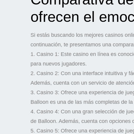
ofrecen el emoc
Si estás buscando los mejores casinos onli
continuación, te presentamos una comparati
1. Casino 1: Este casino en línea es cono
para nuevos jugadores.
2. Casino 2: Con una interface intuitiva y f
Además, cuenta con un servicio de atención 
3. Casino 3: Ofrece una experiencia de ju
Balloon es una de las más completas de la
4. Casino 4: Con una gran selección de jue
de Balloon. Además, cuenta con opciones d
5. Casino 5: Ofrece una experiencia de ju