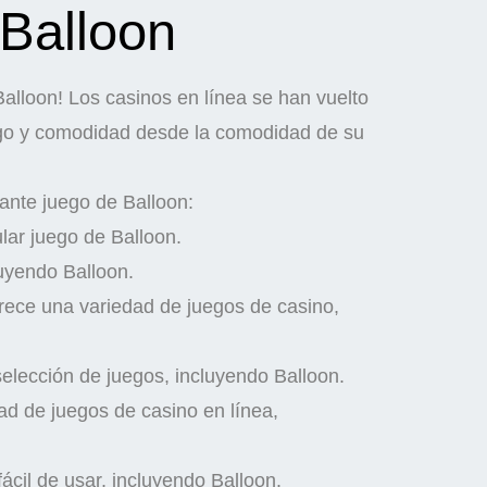
 Balloon
alloon! Los casinos en línea se han vuelto
ego y comodidad desde la comodidad de su
ante juego de Balloon:
lar juego de Balloon.
luyendo Balloon.
frece una variedad de juegos de casino,
selección de juegos, incluyendo Balloon.
ad de juegos de casino en línea,
ácil de usar, incluyendo Balloon.