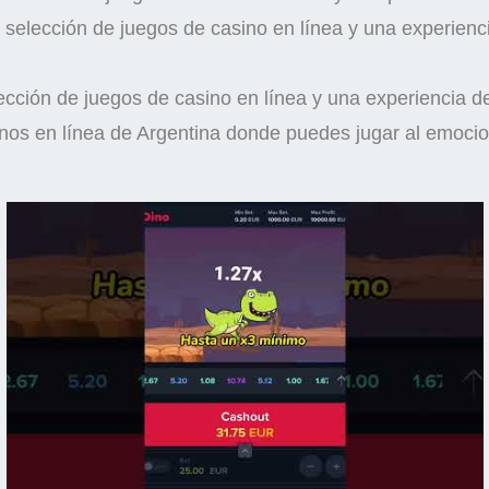
 selección de juegos de casino en línea y una experien
ección de juegos de casino en línea y una experiencia d
nos en línea de Argentina donde puedes jugar al emociona