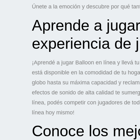
Únete a la emoción y descubre por qué tant
Aprende a jugar 
experiencia de j
¡Aprendé a jugar Balloon en línea y llevá t
está disponible en la comodidad de tu hogar
globo hasta su máxima capacidad y reclamar
efectos de sonido de alta calidad te sumer
línea, podés competir con jugadores de to
línea hoy mismo!
Conoce los mejo