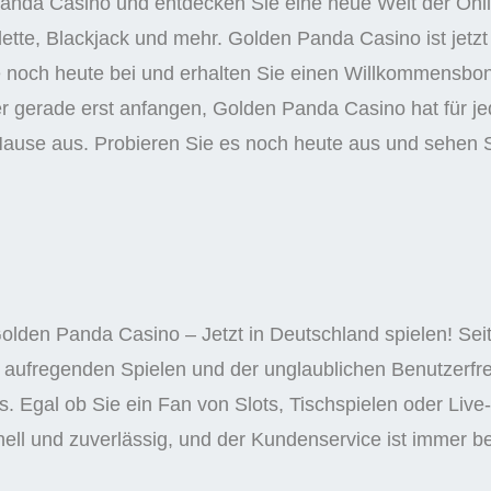
anda Casino und entdecken Sie eine neue Welt der Onli
lette, Blackjack und mehr. Golden Panda Casino ist jetzt
ie noch heute bei und erhalten Sie einen Willkommensbon
der gerade erst anfangen, Golden Panda Casino hat für j
ause aus. Probieren Sie es noch heute aus und sehen 
lden Panda Casino – Jetzt in Deutschland spielen! Sei
n aufregenden Spielen und der unglaublichen Benutzerfre
s. Egal ob Sie ein Fan von Slots, Tischspielen oder Live
hnell und zuverlässig, und der Kundenservice ist immer b