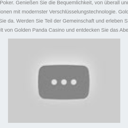
 Poker. Genießen Sie die Bequemlichkeit, von überall und
ionen mit modernster Verschlüsselungstechnologie. Gol
 Sie da. Werden Sie Teil der Gemeinschaft und erleben 
elt von Golden Panda Casino und entdecken Sie das Abe