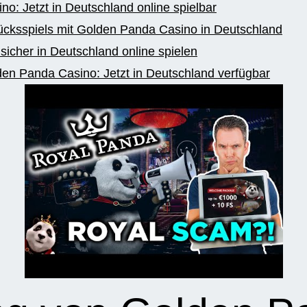
: Jetzt in Deutschland online spielbar
ücksspiels mit Golden Panda Casino in Deutschland
sicher in Deutschland online spielen
den Panda Casino: Jetzt in Deutschland verfügbar