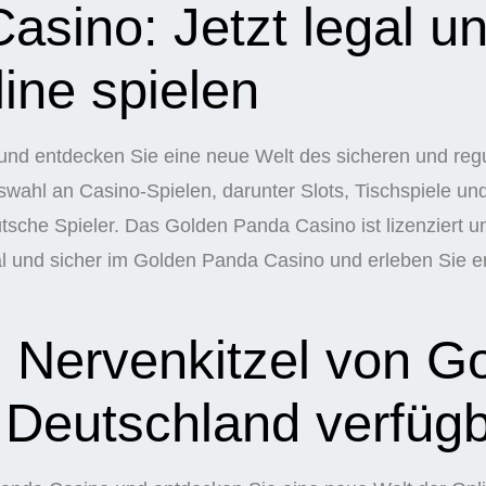
sino: Jetzt legal un
ine spielen
d entdecken Sie eine neue Welt des sicheren und regul
wahl an Casino-Spielen, darunter Slots, Tischspiele und 
tsche Spieler. Das Golden Panda Casino ist lizenziert 
egal und sicher im Golden Panda Casino und erleben Sie e
n Nervenkitzel von 
n Deutschland verfüg