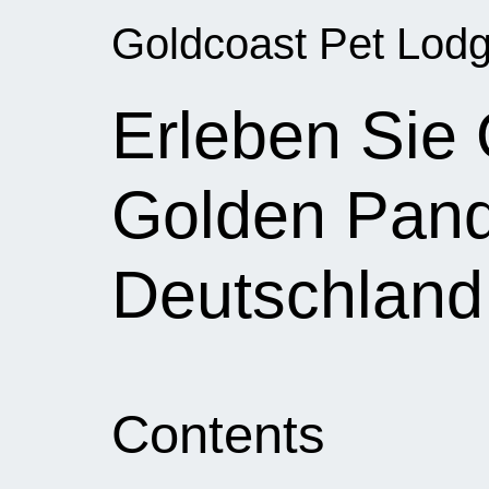
Goldcoast Pet Lod
Erleben Sie
Golden Panda
Deutschland 
Contents