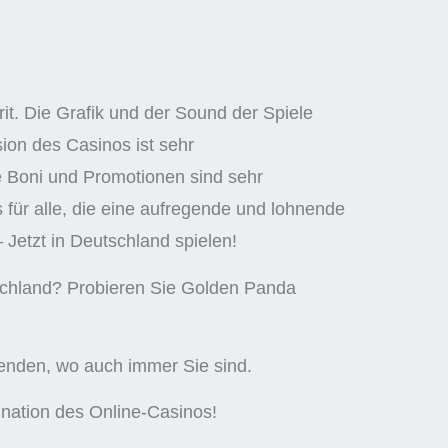
rit. Die Grafik und der Sound der Spiele
ion des Casinos ist sehr
ie Boni und Promotionen sind sehr
 für alle, die eine aufregende und lohnende
Jetzt in Deutschland spielen!
chland? Probieren Sie Golden Panda
enden, wo auch immer Sie sind.
nation des Online-Casinos!