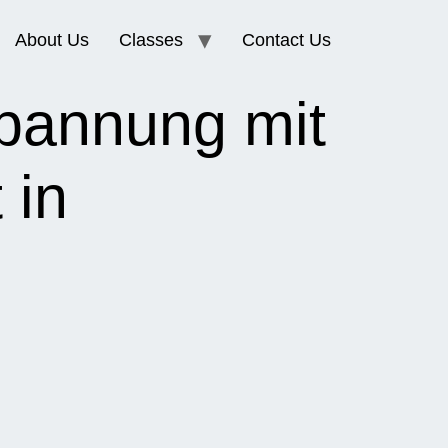
About Us
Classes
Contact Us
Spannung mit
 in