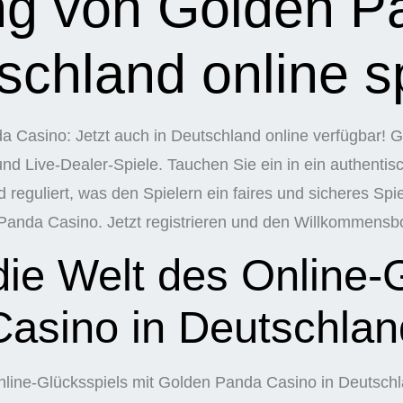
g von Golden P
tschland online s
 Casino: Jetzt auch in Deutschland online verfügbar! Ge
und Live-Dealer-Spiele. Tauchen Sie ein in ein authenti
d reguliert, was den Spielern ein faires und sicheres Spi
Panda Casino. Jetzt registrieren und den Willkommensb
ie Welt des Online-G
asino in Deutschlan
nline-Glücksspiels mit Golden Panda Casino in Deutschla