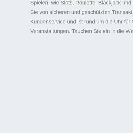
Spielen, wie Slots, Roulette, Blackjack und
Sie von sicheren und geschützten Transakt
Kundenservice und ist rund um die Uhr für
Veranstaltungen. Tauchen Sie ein in die W