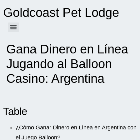
Goldcoast Pet Lodge
Gana Dinero en Línea
Jugando al Balloon
Casino: Argentina
Table
¿Cómo Ganar Dinero en Línea en Argentina con
el Juego Balloon?