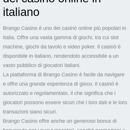
italiano
Brango Casino è uno dei casinò online più popolari in
Italia. Offre una vasta gamma di giochi, tra cui slot
machine, giochi da tavolo e video poker. Il casinò è
disponibile in italiano, rendendolo accessibile a un
vasto pubblico di giocatori italiani.
La piattaforma di Brango Casino è facile da navigare
e offre una grande esperienza di gioco. Il casinò è
autorizzato e regolamentato, il che significa che i
giocatori possono essere sicuri che i loro dati e le loro
transazioni siano sicuri.
Brango Casino offre anche un generoso bonus di