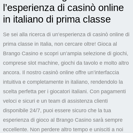
l’esperienza di casinò online
in italiano di prima classe
Se sei alla ricerca di un’esperienza di casinò online di
prima classe in Italia, non cercare oltre! Gioca al
Brango Casino e scopri un’ampia selezione di giochi,
comprese slot machine, giochi da tavolo e molto altro
ancora. Il nostro casinò online offre un’interfaccia
intuitiva e completamente in italiano, rendendolo la
scelta perfetta per i giocatori italiani. Con pagamenti
veloci e sicuri e un team di assistenza clienti
disponibile 24/7, puoi essere sicuro che la tua
esperienza di gioco al Brango Casino sarà sempre
eccellente. Non perdere altro tempo e unisciti a noi