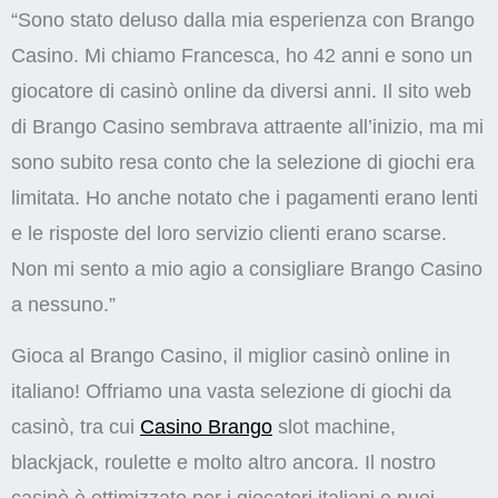
“Sono stato deluso dalla mia esperienza con Brango
Casino. Mi chiamo Francesca, ho 42 anni e sono un
giocatore di casinò online da diversi anni. Il sito web
di Brango Casino sembrava attraente all’inizio, ma mi
sono subito resa conto che la selezione di giochi era
limitata. Ho anche notato che i pagamenti erano lenti
e le risposte del loro servizio clienti erano scarse.
Non mi sento a mio agio a consigliare Brango Casino
a nessuno.”
Gioca al Brango Casino, il miglior casinò online in
italiano! Offriamo una vasta selezione di giochi da
casinò, tra cui
Casino Brango
slot machine,
blackjack, roulette e molto altro ancora. Il nostro