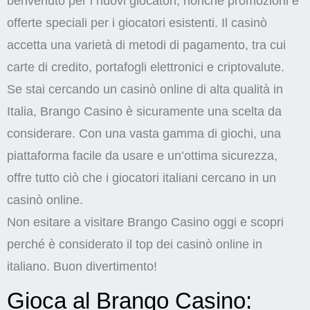
benvenuto per i nuovi giocatori, nonché promozioni e
offerte speciali per i giocatori esistenti. Il casinò
accetta una varietà di metodi di pagamento, tra cui
carte di credito, portafogli elettronici e criptovalute.
Se stai cercando un casinò online di alta qualità in
Italia, Brango Casino è sicuramente una scelta da
considerare. Con una vasta gamma di giochi, una
piattaforma facile da usare e un’ottima sicurezza,
offre tutto ciò che i giocatori italiani cercano in un
casinò online.
Non esitare a visitare Brango Casino oggi e scopri
perché è considerato il top dei casinò online in
italiano. Buon divertimento!
Gioca al Brango Casino: