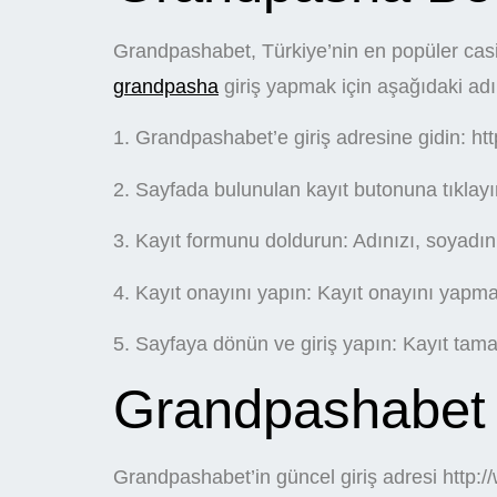
Grandpashabet, Türkiye’nin en popüler casin
grandpasha
giriş yapmak için aşağıdaki adım
1. Grandpashabet’e giriş adresine gidin: ht
2. Sayfada bulunulan kayıt butonuna tıklayın
3. Kayıt formunu doldurun: Adınızı, soyadınız
4. Kayıt onayını yapın: Kayıt onayını yapmak
5. Sayfaya dönün ve giriş yapın: Kayıt tam
Grandpashabet 
Grandpashabet’in güncel giriş adresi http://