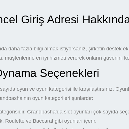
el Giriş Adresi Hakkında
da daha fazla bilgi almak istiyorsanız, şirketin destek
a, müşterilerine en iyi hizmeti vererek onların güvenini 
Oynama Seçenekleri
ıda oyun ve oyun kategorisi ile karşılaştırsınız. Oyunla
randpasha’nın oyun kategorileri şunlardır:
ategorisidir. Grandpasha’da slot oyunları çok sayıda seçe
 Roulette ve Baccarat gibi oyunları içerir.