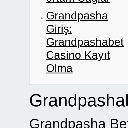
Grandpasha
Giriş:
Grandpashabet
Casino Kayıt
Olma
Grandpashab
Grandpasha Bet’