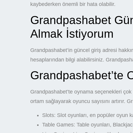
kaybederken önemli bir hata olabilir.
Grandpashabet Günc
Almak İstiyorum
Grandpashabet’in güncel giriş adresi hakkın
hesaplarından bilgi alabilirsiniz. Grandpash
Grandpashabet’te 
Grandpashabet’te oynama seçenekleri çok say
ortam sağlayarak oyuncu sayısını artırır. G
Slots: Slot oyunları, en popüler oyun k
Table Games: Table oyunları, Blackjack,