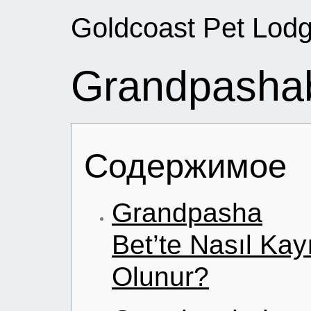
Goldcoast Pet Lod
Grandpashab
Содержимое
Grandpasha
Bet’te Nasıl Kayı
Olunur?