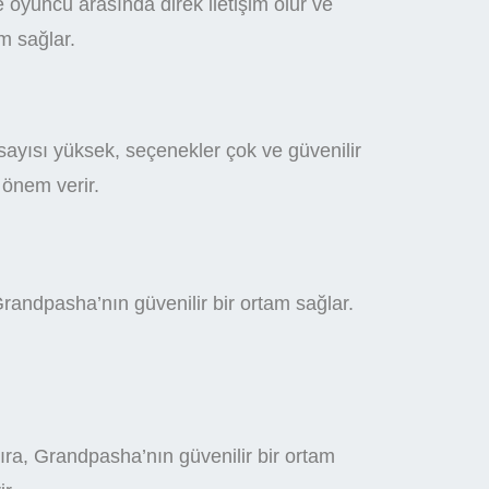
 oyuncu arasında direk iletişim olur ve
m sağlar.
 sayısı yüksek, seçenekler çok ve güvenilir
 önem verir.
andpasha’nın güvenilir bir ortam sağlar.
ıra, Grandpasha’nın güvenilir bir ortam