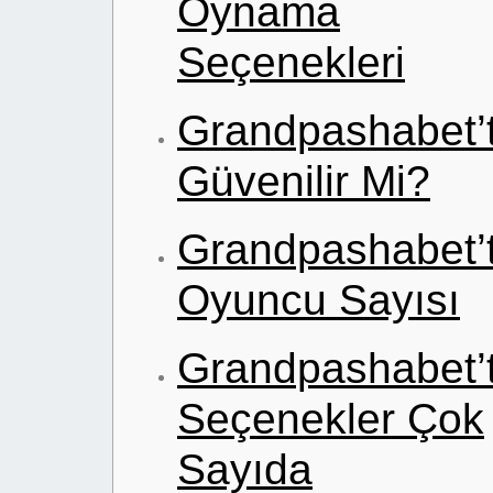
Oynama
Seçenekleri
Grandpashabet’
Güvenilir Mi?
Grandpashabet’
Oyuncu Sayısı
Grandpashabet’
Seçenekler Çok
Sayıda