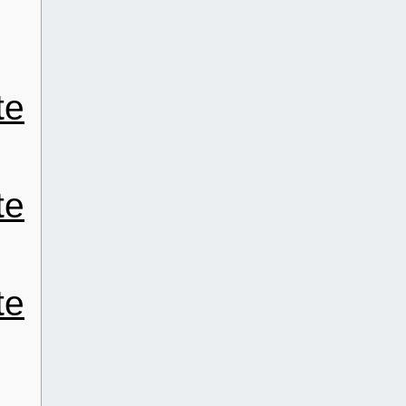
te
te
te