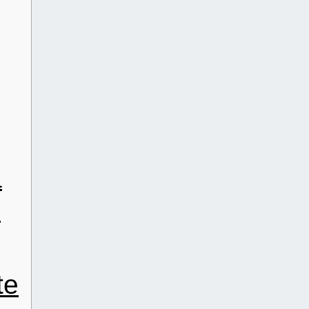
a
i
te