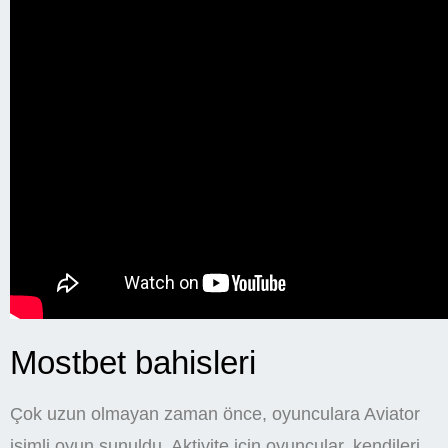
Mostbet bahisleri
Çok uzun olmayan zaman önce, oyunculara Aviator
isimli oyun sunuldu. Aktivite için oyuncular, kendileri