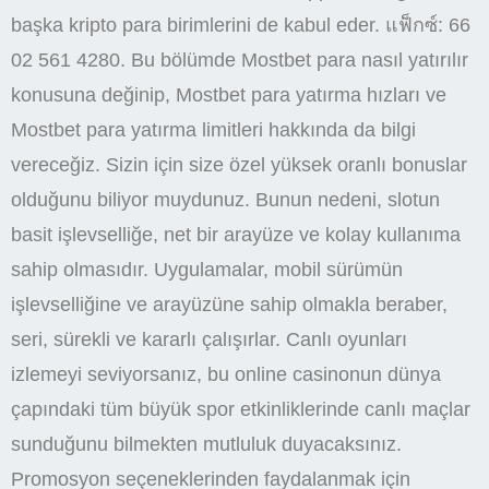
başka kripto para birimlerini de kabul eder. แฟ็กซ์: 66
02 561 4280. Bu bölümde Mostbet para nasıl yatırılır
konusuna değinip, Mostbet para yatırma hızları ve
Mostbet para yatırma limitleri hakkında da bilgi
vereceğiz. Sizin için size özel yüksek oranlı bonuslar
olduğunu biliyor muydunuz. Bunun nedeni, slotun
basit işlevselliğe, net bir arayüze ve kolay kullanıma
sahip olmasıdır. Uygulamalar, mobil sürümün
işlevselliğine ve arayüzüne sahip olmakla beraber,
seri, sürekli ve kararlı çalışırlar. Canlı oyunları
izlemeyi seviyorsanız, bu online casinonun dünya
çapındaki tüm büyük spor etkinliklerinde canlı maçlar
sunduğunu bilmekten mutluluk duyacaksınız.
Promosyon seçeneklerinden faydalanmak için