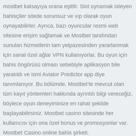
mostbet katsayıya orana eşittir. Slot oynamak isteyen
bahisçiler sitede sorunsuz ve vıp olarak oyun
oynayabilirler. Ayrıca, bazı oyuncular resmi web
sitesine erişim sağlamak ve Mostbet tarafından
sunulan hizmetlerin tam yelpazesinden yararlanmak
için sanal özel ağlar VPN kullanıyorlar. Bu oyun için
bahis öngörüsü olması sebebiyle aplikasyon bile
yaratıldı ve ismi Aviator Predictor app diye
tanımlanıyor. Bu bölümde, Mostbet’te mevcut olan
tüm kayıt yöntemleri hakkında ayrıntılı bilgi vereceğiz,
böylece oyun deneyiminize en rahat şekilde
başlayabilirsiniz. Mostbet casino sitesinde her
kullanıcısı için ona özel bonus ve promosyonlar var.
Mostbet Casino online bahis şirketi.