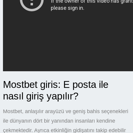
Mostbet giris: E posta ile
nasıl giriş yapılır?
Mostbet, anlaşılır arayüzü ve geniş bahis seçenekleri
ile dünyanın dört bir yanından insanları kendine
çekmektedir. Ayrıca etkinliğin gidişatını takip edebilir