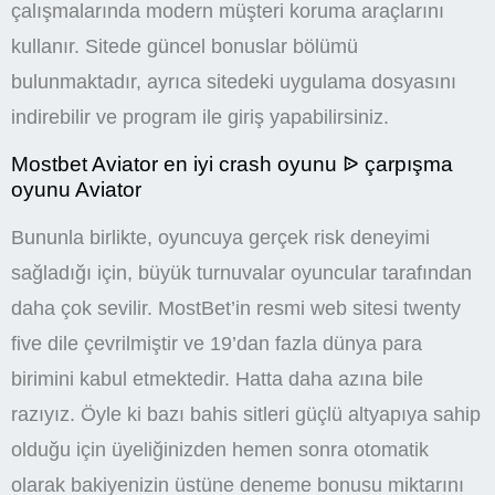
çalışmalarında modern müşteri koruma araçlarını
kullanır. Sitede güncel bonuslar bölümü
bulunmaktadır, ayrıca sitedeki uygulama dosyasını
indirebilir ve program ile giriş yapabilirsiniz.
Mostbet Aviator en iyi crash oyunu ᐉ çarpışma
oyunu Aviator
Bununla birlikte, oyuncuya gerçek risk deneyimi
sağladığı için, büyük turnuvalar oyuncular tarafından
daha çok sevilir. MostBet’in resmi web sitesi twenty
five dile çevrilmiştir ve 19’dan fazla dünya para
birimini kabul etmektedir. Hatta daha azına bile
razıyız. Öyle ki bazı bahis sitleri güçlü altyapıya sahip
olduğu için üyeliğinizden hemen sonra otomatik
olarak bakiyenizin üstüne deneme bonusu miktarını