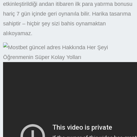
etkinleştirildiği andan itibaren ilk para yatırma bonusu
hariç 7 gün içinde geri oynanıla bilir. Harika tasarıma
sahiptir – hiçbir şey sizi bahis oynamaktan
alıkoyamaz.