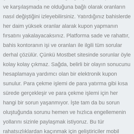
ve karşılaşmada ne olduğuna bağlı olarak oranların
nasıl değiştiğini izleyebilirsiniz. Yatırdığınız bahislerde
her daim yüksek oranlar alarak kupon yapmanın
fırsatını yakalayacaksınız. Platforma sade ve rahattır,
bahis kontoranın işi ve oranları ile ilgili tüm sorular
derhal çözülür. Çünkü Mostbet sitesinde sorunlar öyle
kolay kolay çıkmaz. Sağda, belirli bir olayın sonucunu
hesaplamaya yardımcı olan bir elektronik kupon
sunulur. Para çekme işlemi de para yatırma gibi kısa
sürede gerçekleşir ve para çekme işlemi için her
hangi bir sorun yaşanmıyor. İşte tam da bu sorun
oluştuğunda sorunu hemen ve hızlıca engellemenin
yollarını sizinle paylaşmak istiyoruz. Bu tür
rahatsızlıklardan kaçınmak için geliştiriciler mobil