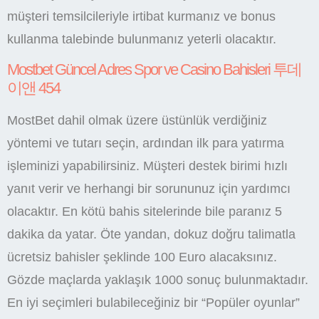
müşteri temsilcileriyle irtibat kurmanız ve bonus
kullanma talebinde bulunmanız yeterli olacaktır.
Mostbet Güncel Adres Spor ve Casino Bahisleri 투데
이앤 454
MostBet dahil olmak üzere üstünlük verdiğiniz
yöntemi ve tutarı seçin, ardından ilk para yatırma
işleminizi yapabilirsiniz. Müşteri destek birimi hızlı
yanıt verir ve herhangi bir sorununuz için yardımcı
olacaktır. En kötü bahis sitelerinde bile paranız 5
dakika da yatar. Öte yandan, dokuz doğru talimatla
ücretsiz bahisler şeklinde 100 Euro alacaksınız.
Gözde maçlarda yaklaşık 1000 sonuç bulunmaktadır.
En iyi seçimleri bulabileceğiniz bir “Popüler oyunlar”