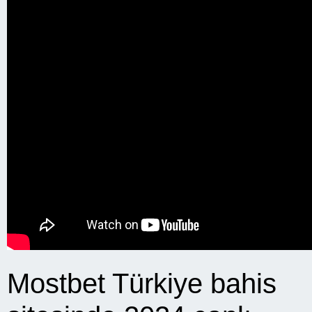
Mostbet Türkiye bahis