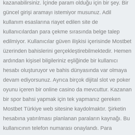
kazanabilirsiniz. İçinde param olduğu için bir şey. Bir
güncel girişi aramayı istemiyor musunuz. Adil
kullanım esaslarına riayet edilen site de
kullanıcılardan para çekme sırasında belge talep
edilmiyor. Kullanıcılar güven ilişkisi içerisinde Mostbet
üzerinden bahislerini gerçekleştirebilmektedir. Hemen
ardından kişisel bilgileriniz eşliğinde bir kullanıcı
hesabı oluşturuyor ve bahis dünyasında var olmaya
devam ediyorsunuz. Ayrıca birçok dijital slot ve poker
oyunu içeren bir online casino da mevcuttur. Kazanan
bir spor bahsi yapmak için tek yapmanız gereken
Mostbet Türkiye web sitesine kaydolmaktır. Şirketin
hesabına yatırılması planlanan paraların kaynağı. Bu
kullanıcının telefon numarası onaylandı. Para