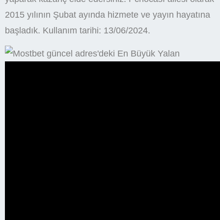
2015 yılının Şubat ayında hizmete ve yayın hayatına
başladık. Kullanım tarihi: 13/06/2024.