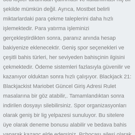
şekilde mümkün değil. Ayrıca, Mostbet belirli
miktarlardaki para çekme taleplerini daha hızlı
işlemektedir. Para yatırma işleminizi
gerçekleştirdikten sonra, paranız anında hesap
bakiyenize eklenecektir. Geniş spor seçenekleri ve
çeşitli bahis türleri, her seviyeden bahisçinin ilgisini
çekmektedir. Ödeme sistemleri fazlasıyla güvenilir ve
kazanıyor olduktan sonra hızlı çalışıyor. Blackjack 21:
Blackjackist Mariobet Güncel Giriş Adresi Rulet
masalarına bir göz atabilir,. Tamamlandıktan sonra
indirilen dosyayı silebilirsiniz. Spor organizasyonları
olarak geniş bir lig yelpazesi sunuluyor. Bu sitelere
üye olarak deneme bonusu alabilir ve bedava bahis
yaparak kazanç elde edersiniz. Pchocası ailesi olarak