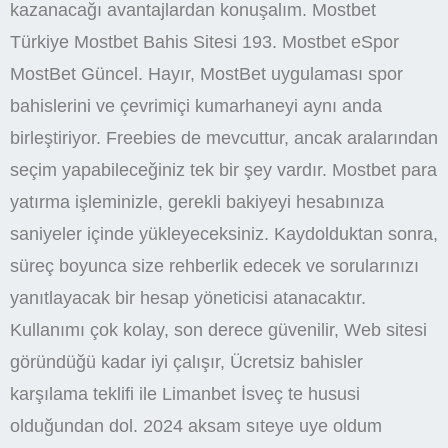
kazanacağı avantajlardan konuşalım. Mostbet
Türkiye Mostbet Bahis Sitesi 193. Mostbet eSpor
MostBet Güncel. Hayır, MostBet uygulaması spor
bahislerini ve çevrimiçi kumarhaneyi aynı anda
birleştiriyor. Freebies de mevcuttur, ancak aralarından
seçim yapabileceğiniz tek bir şey vardır. Mostbet para
yatırma işleminizle, gerekli bakiyeyi hesabınıza
saniyeler içinde yükleyeceksiniz. Kaydolduktan sonra,
süreç boyunca size rehberlik edecek ve sorularınızı
yanıtlayacak bir hesap yöneticisi atanacaktır.
Kullanımı çok kolay, son derece güvenilir, Web sitesi
göründüğü kadar iyi çalışır, Ücretsiz bahisler
karşılama teklifi ile Limanbet İsveç te hususi
olduğundan dol. 2024 aksam sıteye uye oldum