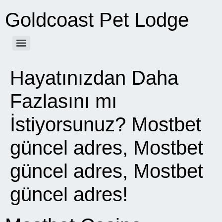
Goldcoast Pet Lodge
Hayatınızdan Daha
Fazlasını mı
İstiyorsunuz? Mostbet
güncel adres, Mostbet
güncel adres, Mostbet
güncel adres!