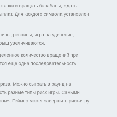
 ставки и вращать барабаны, ждать
ыплат. Для каждого символа установлен
ины, респины, игра на удвоение,
грыш увеличиваются.
еделенное количество вращений при
ется еще одна последовательность
 раза. Можно сыграть в раунд на
Есть разные типы риск-игры. Самыми
ром». Геймер может завершить риск-игру