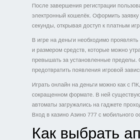
После завершения регистрации пользова
электронный кошелёк. Оформить заявку 
секунды, открывая доступ к платным игр
В игре на деньги необходимо проявлять
и размером средств, которые можно утр
превышать за установленные пределы. 
предотвратить появления игровой завис
Играть онлайн на деньги можно как с ПК
сокращенном формате. В ней существую
автоматы загружались на гаджете прохо
Вход в казино Азино 777 с мобильного 
Как выбрать а