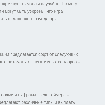
 формирует символы случайно. Не могут
ли могут быть уверены, что игра
ить подлинность раунда при
лекции предлагается софт от следующих
ровые автоматы от легитимных вендоров –
екторами и цифрами. Цель геймера –
 предлагают различные типы и выплаты