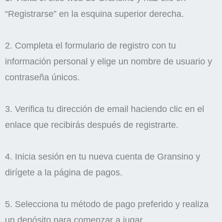
“Registrarse” en la esquina superior derecha.
2. Completa el formulario de registro con tu
información personal y elige un nombre de usuario y
contraseña únicos.
3. Verifica tu dirección de email haciendo clic en el
enlace que recibirás después de registrarte.
4. Inicia sesión en tu nueva cuenta de Gransino y
dirígete a la página de pagos.
5. Selecciona tu método de pago preferido y realiza
un depósito para comenzar a jugar.