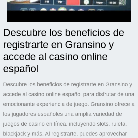
Descubre los beneficios de
registrarte en Gransino y
accede al casino online
español
Descubre los beneficios de registrarte en Gransino y
accede al casino online español para disfrutar de una
emocionante experiencia de juego. Gransino ofrece a
los jugadores españoles una amplia variedad de
juegos de casino en línea, incluyendo slots, ruleta,
blackjack y más. Al registrarte, puedes aprovechar