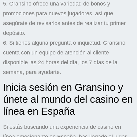
5. Gransino ofrece una variedad de bonos y
promociones para nuevos jugadores, así que
asegúrate de revisarlos antes de realizar tu primer
depósito.
6. Si tienes alguna pregunta o inquietud, Gransino
cuenta con un equipo de atención al cliente
disponible las 24 horas del día, los 7 días de la
semana, para ayudarte.
Inicia sesión en Gransino y
únete al mundo del casino en
línea en España
Si estás buscando una experiencia de casino en
línea emocionante en España, has llegado al lugar