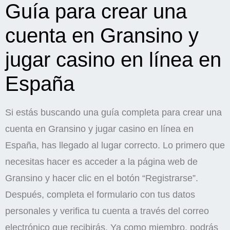
Guía para crear una
cuenta en Gransino y
jugar casino en línea en
España
Si estás buscando una guía completa para crear una
cuenta en Gransino y jugar casino en línea en
España, has llegado al lugar correcto. Lo primero que
necesitas hacer es acceder a la página web de
Gransino y hacer clic en el botón “Registrarse”.
Después, completa el formulario con tus datos
personales y verifica tu cuenta a través del correo
electrónico que recibirás. Ya como miembro, podrás