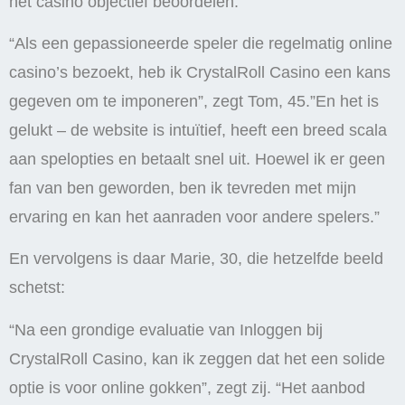
het casino objectief beoordelen:
“Als een gepassioneerde speler die regelmatig online
casino’s bezoekt, heb ik CrystalRoll Casino een kans
gegeven om te imponeren”, zegt Tom, 45.”En het is
gelukt – de website is intuïtief, heeft een breed scala
aan spelopties en betaalt snel uit. Hoewel ik er geen
fan van ben geworden, ben ik tevreden met mijn
ervaring en kan het aanraden voor andere spelers.”
En vervolgens is daar Marie, 30, die hetzelfde beeld
schetst:
“Na een grondige evaluatie van Inloggen bij
CrystalRoll Casino, kan ik zeggen dat het een solide
optie is voor online gokken”, zegt zij. “Het aanbod