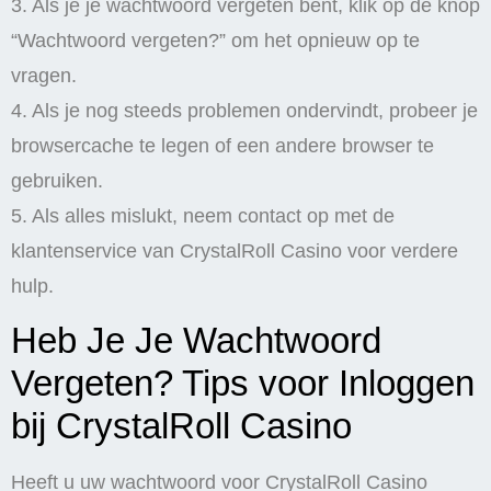
3. Als je je wachtwoord vergeten bent, klik op de knop
“Wachtwoord vergeten?” om het opnieuw op te
vragen.
4. Als je nog steeds problemen ondervindt, probeer je
browsercache te legen of een andere browser te
gebruiken.
5. Als alles mislukt, neem contact op met de
klantenservice van CrystalRoll Casino voor verdere
hulp.
Heb Je Je Wachtwoord
Vergeten? Tips voor Inloggen
bij CrystalRoll Casino
Heeft u uw wachtwoord voor CrystalRoll Casino