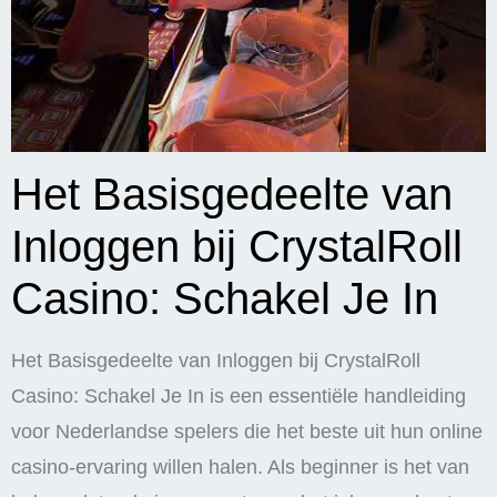
Het Basisgedeelte van
Inloggen bij CrystalRoll
Casino: Schakel Je In
Het Basisgedeelte van Inloggen bij CrystalRoll
Casino: Schakel Je In is een essentiële handleiding
voor Nederlandse spelers die het beste uit hun online
casino-ervaring willen halen. Als beginner is het van