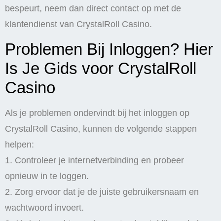
bespeurt, neem dan direct contact op met de
klantendienst van CrystalRoll Casino.
Problemen Bij Inloggen? Hier
Is Je Gids voor CrystalRoll
Casino
Als je problemen ondervindt bij het inloggen op
CrystalRoll Casino, kunnen de volgende stappen
helpen:
1. Controleer je internetverbinding en probeer
opnieuw in te loggen.
2. Zorg ervoor dat je de juiste gebruikersnaam en
wachtwoord invoert.