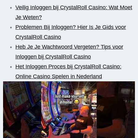
Veilig Inloggen bij CrystalRoll Casino: Wat Moet
Je Weten?
Problemen Bij Inloggen? Hier Is Je Gids voor
CrystalRoll Casino
Heb Je Je Wachtwoord Vergeten? Tips voor
Inloggen bij CrystalRoll Casino
Het Inloggen Proces bij CrystalRoll Casino:
Online Casino Spelen in Nederland