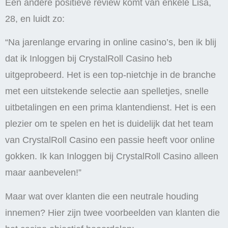
Een andere positieve review komt van enkele Lisa,
28, en luidt zo:
“Na jarenlange ervaring in online casino’s, ben ik blij
dat ik Inloggen bij CrystalRoll Casino heb
uitgeprobeerd. Het is een top-nietchje in de branche
met een uitstekende selectie aan spelletjes, snelle
uitbetalingen en een prima klantendienst. Het is een
plezier om te spelen en het is duidelijk dat het team
van CrystalRoll Casino een passie heeft voor online
gokken. Ik kan Inloggen bij CrystalRoll Casino alleen
maar aanbevelen!”
Maar wat over klanten die een neutrale houding
innemen? Hier zijn twee voorbeelden van klanten die