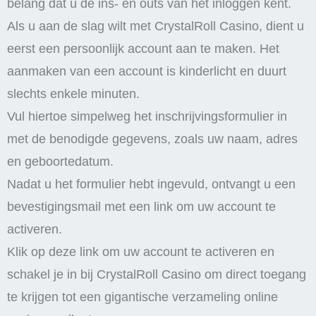
belang dat u de ins- en outs van het inloggen kent.
Als u aan de slag wilt met CrystalRoll Casino, dient u
eerst een persoonlijk account aan te maken. Het
aanmaken van een account is kinderlicht en duurt
slechts enkele minuten.
Vul hiertoe simpelweg het inschrijvingsformulier in
met de benodigde gegevens, zoals uw naam, adres
en geboortedatum.
Nadat u het formulier hebt ingevuld, ontvangt u een
bevestigingsmail met een link om uw account te
activeren.
Klik op deze link om uw account te activeren en
schakel je in bij CrystalRoll Casino om direct toegang
te krijgen tot een gigantische verzameling online