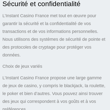
Sécurité et confidentialité
L’Instant Casino France met tout en œuvre pour
garantir la sécurité et la confidentialité de vos
transactions et de vos informations personnelles.
Nous utilisons des systèmes de sécurité de pointe et
des protocoles de cryptage pour protéger vos
données.
Choix de jeux variés
L’Instant Casino France propose une large gamme
de jeux de casino, y compris le blackjack, la roulette,
le poker et bien d’autres. Vous pouvez ainsi trouver
des jeux qui correspondent à vos goûts et à vos
préférences.