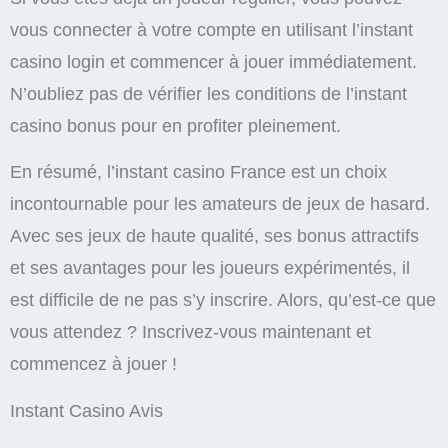
vous connecter à votre compte en utilisant l’instant
casino login et commencer à jouer immédiatement.
N’oubliez pas de vérifier les conditions de l’instant
casino bonus pour en profiter pleinement.
En résumé, l’instant casino France est un choix
incontournable pour les amateurs de jeux de hasard.
Avec ses jeux de haute qualité, ses bonus attractifs
et ses avantages pour les joueurs expérimentés, il
est difficile de ne pas s’y inscrire. Alors, qu’est-ce que
vous attendez ? Inscrivez-vous maintenant et
commencez à jouer !
Instant Casino Avis