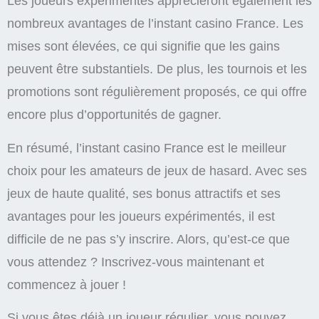
Les joueurs expérimentés apprécieront également les
nombreux avantages de l’instant casino France. Les
mises sont élevées, ce qui signifie que les gains
peuvent être substantiels. De plus, les tournois et les
promotions sont régulièrement proposés, ce qui offre
encore plus d’opportunités de gagner.
En résumé, l’instant casino France est le meilleur
choix pour les amateurs de jeux de hasard. Avec ses
jeux de haute qualité, ses bonus attractifs et ses
avantages pour les joueurs expérimentés, il est
difficile de ne pas s’y inscrire. Alors, qu’est-ce que
vous attendez ? Inscrivez-vous maintenant et
commencez à jouer !
Si vous êtes déjà un joueur régulier, vous pouvez