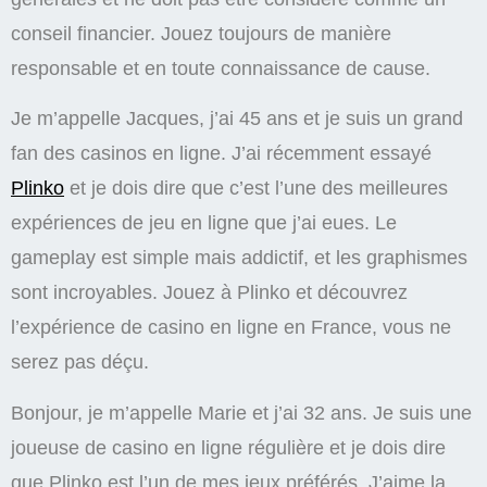
conseil financier. Jouez toujours de manière
responsable et en toute connaissance de cause.
Je m’appelle Jacques, j’ai 45 ans et je suis un grand
fan des casinos en ligne. J’ai récemment essayé
Plinko
et je dois dire que c’est l’une des meilleures
expériences de jeu en ligne que j’ai eues. Le
gameplay est simple mais addictif, et les graphismes
sont incroyables. Jouez à Plinko et découvrez
l’expérience de casino en ligne en France, vous ne
serez pas déçu.
Bonjour, je m’appelle Marie et j’ai 32 ans. Je suis une
joueuse de casino en ligne régulière et je dois dire
que Plinko est l’un de mes jeux préférés. J’aime la