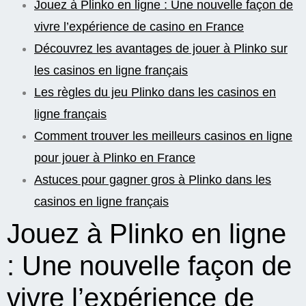
Jouez à Plinko en ligne : Une nouvelle façon de
vivre l’expérience de casino en France
Découvrez les avantages de jouer à Plinko sur
les casinos en ligne français
Les règles du jeu Plinko dans les casinos en
ligne français
Comment trouver les meilleurs casinos en ligne
pour jouer à Plinko en France
Astuces pour gagner gros à Plinko dans les
casinos en ligne français
Jouez à Plinko en ligne
: Une nouvelle façon de
vivre l’expérience de