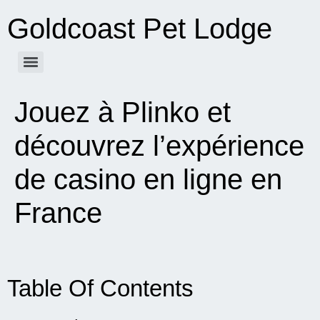
Goldcoast Pet Lodge
Jouez à Plinko et
découvrez l’expérience
de casino en ligne en
France
Table Of Contents