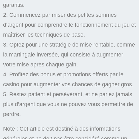
garantis.
2. Commencez par miser des petites sommes
d’argent pour comprendre le fonctionnement du jeu et
maîtriser les techniques de base.
3. Optez pour une stratégie de mise rentable, comme
la martingale inversée, qui consiste à augmenter
votre mise après chaque gain.
4. Profitez des bonus et promotions offerts par le
casino pour augmenter vos chances de gagner gros.
5. Restez patient et persévérant, et ne pariez jamais
plus d’argent que vous ne pouvez vous permettre de
perdre.
Note : Cet article est destiné à des informations
générales et ne doit pas être considéré comme un