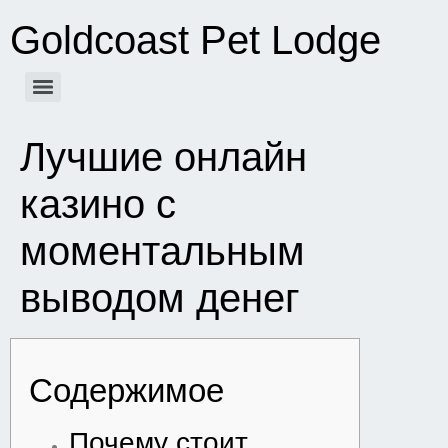
Goldcoast Pet Lodge
Лучшие онлайн
казино с
моментальным
выводом денег
Содержимое
Почему стоит