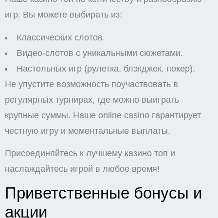
игр. Вы можете выбирать из:
Классических слотов.
Видео-слотов с уникальными сюжетами.
Настольных игр (рулетка, блэкджек, покер).
Не упустите возможность поучаствовать в
регулярных турнирах, где можно выиграть
крупные суммы. Наше online casino гарантирует
честную игру и моментальные выплаты.
Присоединяйтесь к лучшему казино топ и
наслаждайтесь игрой в любое время!
Приветственные бонусы и
акции