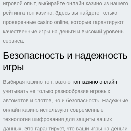
игровой опыт, выбирайте онлайн казино из нашего
рейтинга топ казино. Здесь вы найдете только
проверенные casino online, которые гарантируют
качественные игры на деньги и высокий уровень
сервиса.
Безопасность и надежность
игры
Выбирая казино топ, важно
топ казино онлайн
учитывать не только разнообразие игровых
автоматов и слотов, но и безопасность. Надежные
онлайн казино используют современные
технологии шифрования для защиты ваших
данных. Это гарантирует, что ваши игры на деньги