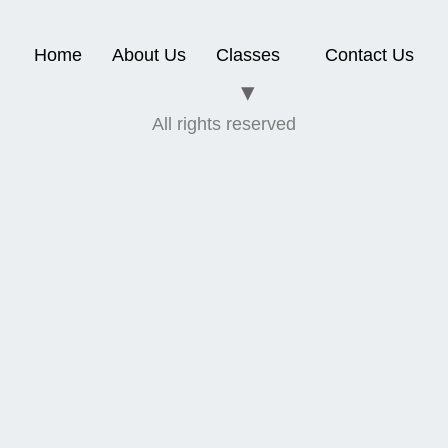
Home
About Us
Classes
Contact Us
All rights reserved