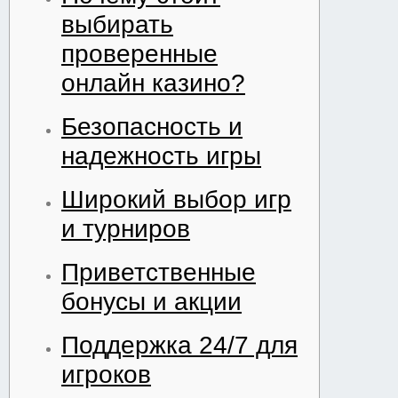
выбирать
проверенные
онлайн казино?
Безопасность и
надежность игры
Широкий выбор игр
и турниров
Приветственные
бонусы и акции
Поддержка 24/7 для
игроков