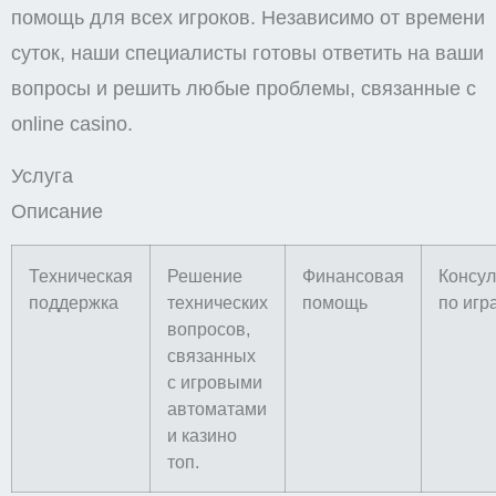
помощь для всех игроков. Независимо от времени
суток, наши специалисты готовы ответить на ваши
вопросы и решить любые проблемы, связанные с
online casino.
Услуга
Описание
Техническая
Решение
Финансовая
Консул
поддержка
технических
помощь
по игр
вопросов,
связанных
с игровыми
автоматами
и казино
топ.