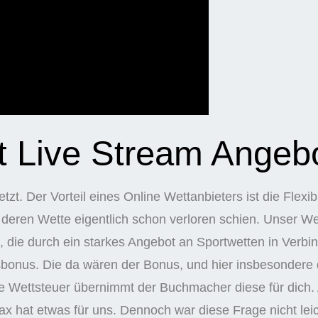
t Live Stream Angeb
. Der Vorteil eines Online Wettanbieters ist die Flexib
 deren Wette eigentlich schon verloren schien. Unser Wet
 die durch ein starkes Angebot an Sportwetten in Verbi
sbonus. Die da wären der Bonus, und hier insbesondere
ie Wettsteuer übernimmt der Buchmacher diese für dich. 
hat etwas für uns. Dennoch war diese Frage nicht lei