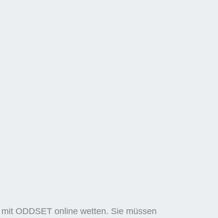
l mit ODDSET online wetten. Sie müssen