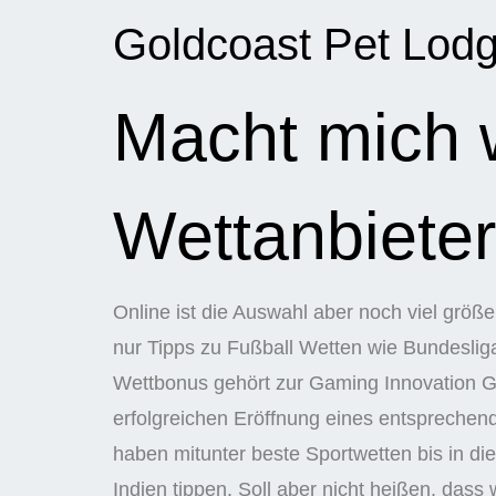
Goldcoast Pet Lod
Macht mich 
Wettanbieter
Online ist die Auswahl aber noch viel größ
nur Tipps zu Fußball Wetten wie Bundesli
Wettbonus gehört zur Gaming Innovation Gro
erfolgreichen Eröffnung eines entsprechen
haben mitunter beste Sportwetten bis in di
Indien tippen. Soll aber nicht heißen, das