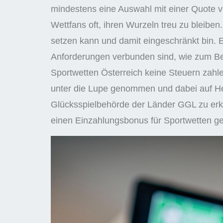
mindestens eine Auswahl mit einer Quote vo
Wettfans oft, ihren Wurzeln treu zu bleiben
setzen kann und damit eingeschränkt bin. E
Anforderungen verbunden sind, wie zum Bei
Sportwetten Österreich keine Steuern zahle
unter die Lupe genommen und dabei auf H
Glücksspielbehörde der Länder GGL zu erken
einen Einzahlungsbonus für Sportwetten g