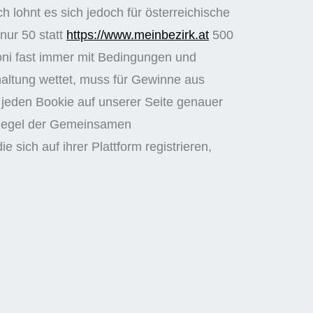
 lohnt es sich jedoch für österreichische
 nur 50 statt
https://www.meinbezirk.at
500
boni fast immer mit Bedingungen und
altung wettet, muss für Gewinne aus
r jeden Bookie auf unserer Seite genauer
Siegel der Gemeinsamen
sich auf ihrer Plattform registrieren,