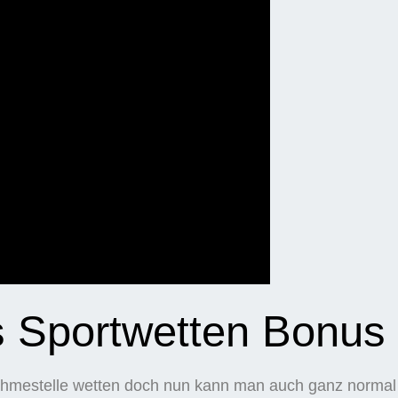
s Sportwetten Bonus
nahmestelle wetten doch nun kann man auch ganz norma