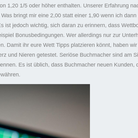
n 1,20 1/5 oder höher enthalten. Unserer Erfahrung nach
. Was bringt mir eine 2,00 statt einer 1,90 wenn ich dann
s ist jedoch wichtig, sich daran zu erinnern, dass Wett
spiel Bonusbedingungen. Wer allerdings nur zur Unterh
n. Damit ihr eure Wett Tipps platzieren könnt, haben wi
erz und Nieren getestet. Seriöse Buchmacher sind am 
nen. Es ist üblich, dass Buchmacher neuen Kunden, die 
ewähren.