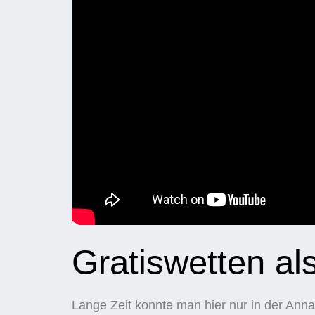
Gratiswetten al
Lange Zeit konnte man hier nur in der An