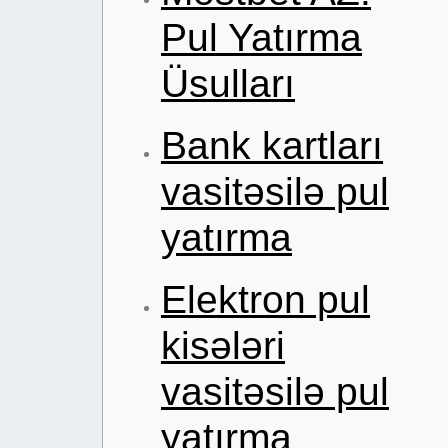
Pul Yatırma
Üsulları
Bank kartları
vasitəsilə pul
yatırma
Elektron pul
kisələri
vasitəsilə pul
yatırma