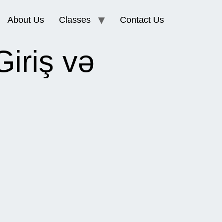
About Us
Classes
Contact Us
iriş və