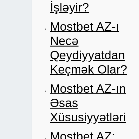
İşləyir?
Mostbet AZ-ı
Necə
Qeydiyyatdan
Keçmək Olar?
Mostbet AZ-ın
Əsas
Xüsusiyyətləri
Mostbet AZ: