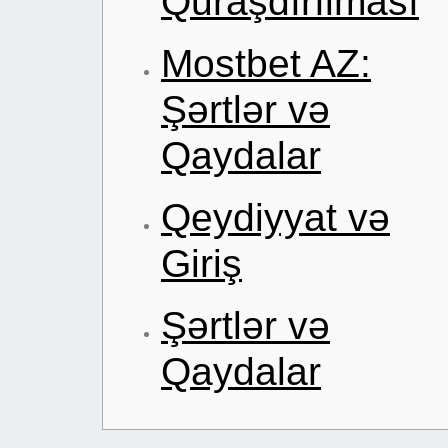
Quraşdırılması
Mostbet AZ:
Şərtlər və
Qaydalar
Qeydiyyat və
Giriş
Şərtlər və
Qaydalar