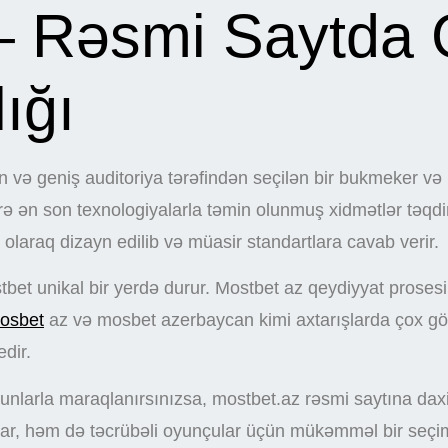
– Rəsmi Saytda G
ığı
ə geniş auditoriya tərəfindən seçilən bir bukmeker və k
lərə ən son texnologiyalarla təmin olunmuş xidmətlər təq
 olaraq dizayn edilib və müasir standartlara cavab verir.
et unikal bir yerdə durur. Mostbet az qeydiyyat prosesi s
osbet
az və mosbet azerbaycan kimi axtarışlarda çox görü
edir.
nlarla maraqlanırsınızsa, mostbet.az rəsmi saytına daxi
nlar, həm də təcrübəli oyunçular üçün mükəmməl bir seçim