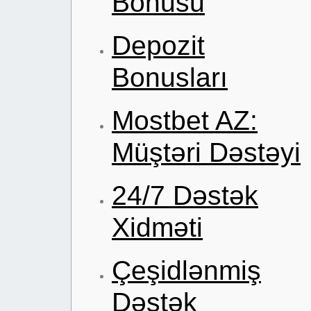
Bonusu
Depozit
Bonusları
Mostbet AZ:
Müştəri Dəstəyi
24/7 Dəstək
Xidməti
Çeşidlənmiş
Dəstək