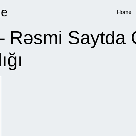
ge
Home
– Rəsmi Saytda G
ığı