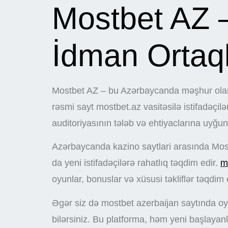
Mostbet AZ 
İdman Ortaql
Mostbet AZ – bu Azərbaycanda məşhur olan v
rəsmi sayt mostbet.az vasitəsilə istifadəçi
auditoriyasının tələb və ehtiyaclarına uyğun
Azərbaycanda kazino saytlari arasında Mostb
da yeni istifadəçilərə rahatlıq təqdim edir.
m
oyunlar, bonuslar və xüsusi təkliflər təqdim 
Əgər siz də mostbet azerbaijan saytında oyu
bilərsiniz. Bu platforma, həm yeni başlaya