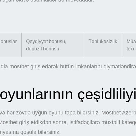
onuslar
Qeydiyyat bonusu,
Təhlükəsizlik
Müas
depozit bonusu
texn
ıqla mostbet giriş edərək bütün imkanlarını qiymətləndirə 
yunlarının çeşidliliy
və hər zövqə uyğun oyunu tapa bilərsiniz. Mostbet Azerb
Mostbet giriş etdikdən sonra, istifadəçilərə müxtəlif kate
yasına qoşula bilərsiniz.