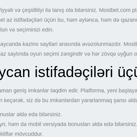
yəti və çeşidliliyi ilə tanış ola bilərsiniz. Mostbet.com
bet az istifadəçiləri üçün bu, həm əyləncə, həm də qazan
olun və seçiminizi edin.
rbaycanda kazino saytlari arasında əvəzolunmazdır. Mostb
.az saytında oyun seçimi zəngindir və hər zövqə uyğun oy
can istifadəçiləri ü
an geniş imkanlar təqdim edir. Platforma, yeni başlayan
an keçərək, siz də bu imkanlardan yararlanmaq şansı əldə
uslar əldə edə bilərsiniz.
n, həm də mobil versiyada bonusları əldə edə bilərsiniz
əkliflər mövcuddur.