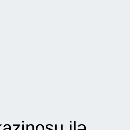
azinosu ilə