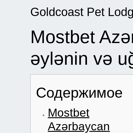
Goldcoast Pet Lod
Mostbet Azər
əylənin və u
Содержимое
Mostbet
Azərbaycan