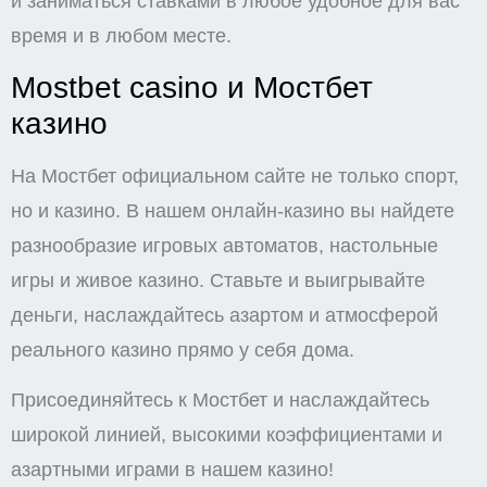
и заниматься ставками в любое удобное для вас
время и в любом месте.
Mostbet casino и Мостбет
казино
На Мостбет официальном сайте не только спорт,
но и казино. В нашем онлайн-казино вы найдете
разнообразие игровых автоматов, настольные
игры и живое казино. Ставьте и выигрывайте
деньги, наслаждайтесь азартом и атмосферой
реального казино прямо у себя дома.
Присоединяйтесь к Мостбет и наслаждайтесь
широкой линией, высокими коэффициентами и
азартными играми в нашем казино!