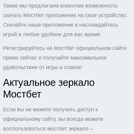
Также мы предлагаем клиентам возможность
скачать Мостбет приложение на свое устройство.
Скачайте наше приложение и наслаждайтесь
игрой в любое удобное для вас время.
Регистрируйтесь на Мостбет официальном сайте
прямо сейчас и получайте максимальное
удовольствие от игры и ставок!
Актуальное зеркало
Мостбет
Если вы не можете получить доступ к
официальному сайту, вы всегда можете
воспользоваться мостбет зеркало –