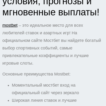
условия, прогнозы и
мгновенные выплаты!
mostbet
– это идеальное место для всех
любителей ставок и азартных игр! На
официальном сайте Мостбет вы найдете богатый
выбор спортивных событий, самые
привлекательные коэффициенты и лучшие
игровые слоты.
Основные преимущества Mostbet:
Моментальный мостбет вход на
официальный сайт через зеркало
Широкая линия ставок и лучшие