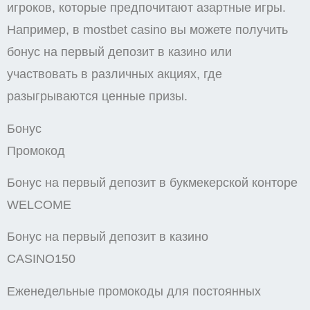
игроков, которые предпочитают азартные игры.
Например, в mostbet casino вы можете получить
бонус на первый депозит в казино или
участвовать в различных акциях, где
разыгрываются ценные призы.
Бонус
Промокод
Бонус на первый депозит в букмекерской конторе
WELCOME
Бонус на первый депозит в казино
CASINO150
Еженедельные промокоды для постоянных