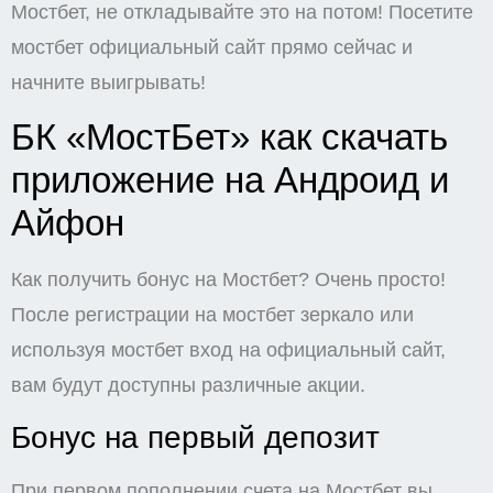
Мостбет, не откладывайте это на потом! Посетите
мостбет официальный сайт прямо сейчас и
начните выигрывать!
БК «МостБет» как скачать
приложение на Андроид и
Айфон
Как получить бонус на Мостбет? Очень просто!
После регистрации на мостбет зеркало или
используя мостбет вход на официальный сайт,
вам будут доступны различные акции.
Бонус на первый депозит
При первом пополнении счета на Мостбет вы