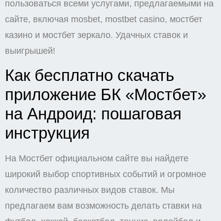
пользоваться всеми услугами, предлагаемыми на
сайте, включая mosbet, mostbet casino, мостбет
казино и мостбет зеркало. Удачных ставок и
выигрышей!
Как бесплатно скачать
приложение БК «Мостбет»
на Андроид: пошаговая
инструкция
На Мостбет официальном сайте вы найдете
широкий выбор спортивных событий и огромное
количество различных видов ставок. Мы
предлагаем вам возможность делать ставки на