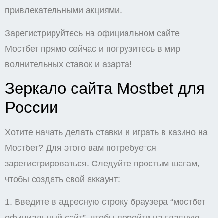
привлекательными акциями.
Зарегистрируйтесь на официальном сайте
Мостбет прямо сейчас и погрузитесь в мир
волнительных ставок и азарта!
Зеркало сайта Mostbet для
России
Хотите начать делать ставки и играть в казино на
Мостбет? Для этого вам потребуется
зарегистрироваться. Следуйте простым шагам,
чтобы создать свой аккаунт:
1. Введите в адресную строку браузера “мостбет
официальный сайт”, чтобы перейти на главную