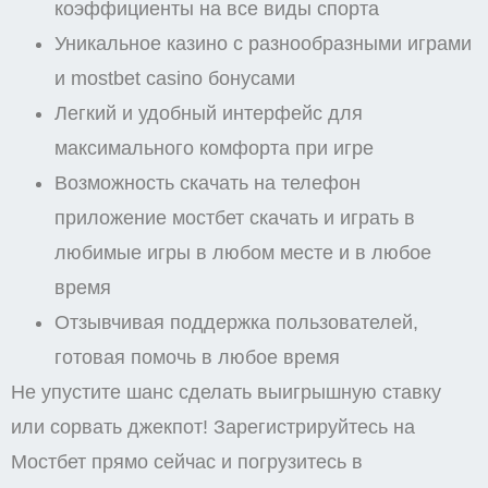
коэффициенты на все виды спорта
Уникальное казино с разнообразными играми
и mostbet casino бонусами
Легкий и удобный интерфейс для
максимального комфорта при игре
Возможность скачать на телефон
приложение мостбет скачать и играть в
любимые игры в любом месте и в любое
время
Отзывчивая поддержка пользователей,
готовая помочь в любое время
Не упустите шанс сделать выигрышную ставку
или сорвать джекпот! Зарегистрируйтесь на
Мостбет прямо сейчас и погрузитесь в