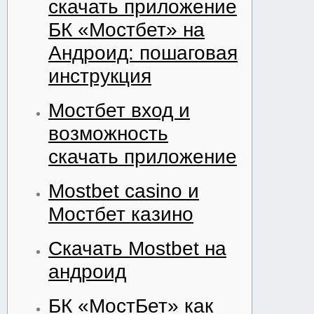
скачать приложение
БК «Мостбет» на
Андроид: пошаговая
инструкция
Мостбет вход и
возможность
скачать приложение
Mostbet casino и
Мостбет казино
Cкачать Mostbet на
андроид
БК «МостБет» как