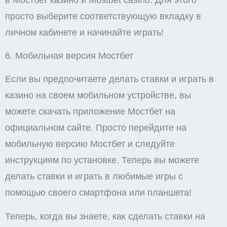
просто выберите соответствующую вкладку в
личном кабинете и начинайте играть!
6. Мобильная версия Мостбет
Если вы предпочитаете делать ставки и играть в
казино на своем мобильном устройстве, вы
можете скачать приложение Мостбет на
официальном сайте. Просто перейдите на
мобильную версию Мостбет и следуйте
инструкциям по установке. Теперь вы можете
делать ставки и играть в любимые игры с
помощью своего смартфона или планшета!
Теперь, когда вы знаете, как сделать ставки на