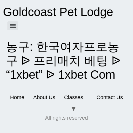
Goldcoast Pet Lodge
농구: 한국여자프로농
구 ᐉ 프리매치 베팅 ᐉ
“1xbet” ᐉ 1xbet Com
Home
About Us
Classes
Contact Us
All rights reserved