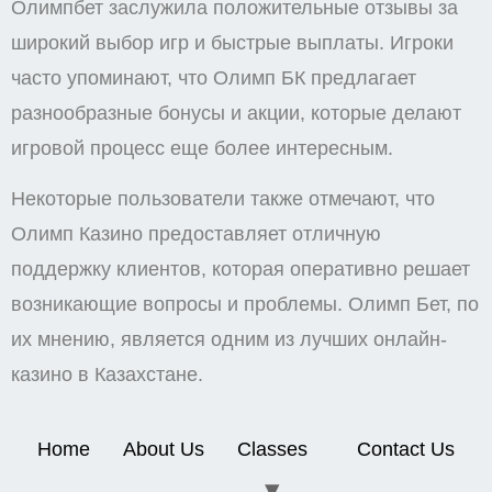
Олимпбет заслужила положительные отзывы за
широкий выбор игр и быстрые выплаты. Игроки
часто упоминают, что Олимп БК предлагает
разнообразные бонусы и акции, которые делают
игровой процесс еще более интересным.
Некоторые пользователи также отмечают, что
Олимп Казино предоставляет отличную
поддержку клиентов, которая оперативно решает
возникающие вопросы и проблемы. Олимп Бет, по
их мнению, является одним из лучших онлайн-
казино в Казахстане.
Home
About Us
Classes
Contact Us