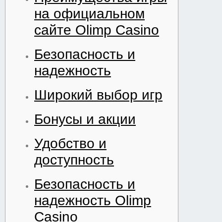
на официальном
сайте Olimp Casino
Безопасность и
надежность
Широкий выбор игр
Бонусы и акции
Удобство и
доступность
Безопасность и
надежность Olimp
Casino