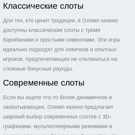
Классические слоты
Для тех, кто ценит традиции, в Олимп казино
доступны классические слоты с тремя
барабанами и простыми символами. Эти игры
идеально подходят для новичков и опытных
игроков, предпочитающих не отвлекаться на
сложные бонусные раунды.
Современные слоты
Если вы ищете что-то более динамичное и
захватывающее, Олимп казино предлагает
широкий выбор современных слотов с 3D-
графиками, мультиплеерными режимами и