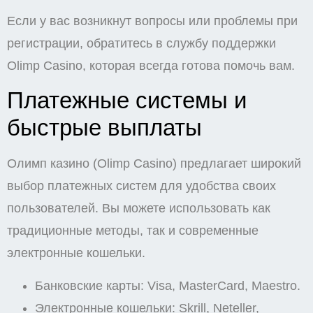
Если у вас возникнут вопросы или проблемы при
регистрации, обратитесь в службу поддержки
Olimp Casino, которая всегда готова помочь вам.
Платежные системы и
быстрые выплаты
Олимп казино (Olimp Casino) предлагает широкий
выбор платежных систем для удобства своих
пользователей. Вы можете использовать как
традиционные методы, так и современные
электронные кошельки.
Банковские карты: Visa, MasterCard, Maestro.
Электронные кошельки: Skrill, Neteller,