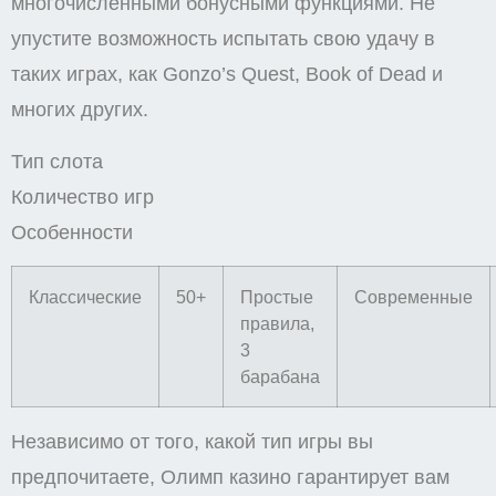
многочисленными бонусными функциями. Не
упустите возможность испытать свою удачу в
таких играх, как Gonzo’s Quest, Book of Dead и
многих других.
Тип слота
Количество игр
Особенности
Классические
50+
Простые
Современные
правила,
3
барабана
Независимо от того, какой тип игры вы
предпочитаете, Олимп казино гарантирует вам