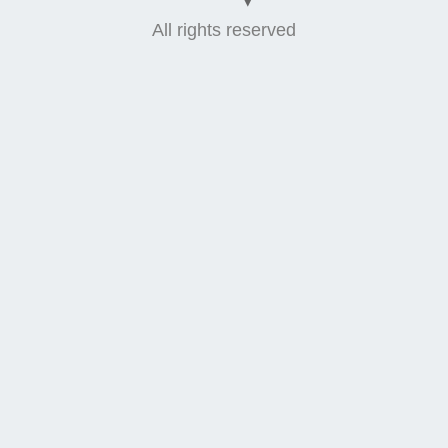
All rights reserved