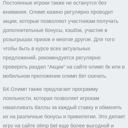
Постоянные игроки также не останутся без
внимания. Олимп казино регулярно проводит
акции, которые позволяют участникам получать
дополнительные бонусы, кэшбэк, участие в
розыгрышах призов и многое другое. Для того
чтобы быть в курсе всех актуальных
предложений, рекомендуется регулярно
проверять раздел “Акции” на сайте олимп бк или в
мобильном приложении олимп бет скачать.
БК Олимп также предлагает программу
лояльности, которая позволяет игрокам
накапливать баллы за каждый ставку и обменять
их на различные бонусы и привилегии. Это делает
игру на сайте olimp bet еще более выгодной и