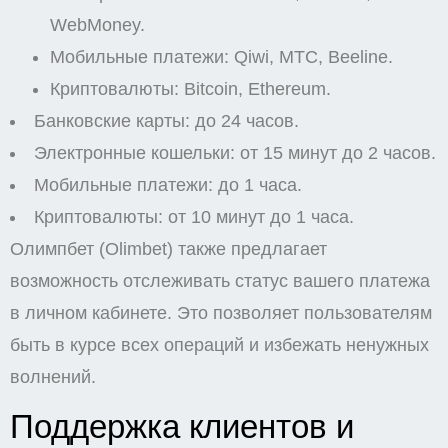
WebMoney.
Мобильные платежи: Qiwi, МТС, Beeline.
Криптовалюты: Bitcoin, Ethereum.
Банковские карты: до 24 часов.
Электронные кошельки: от 15 минут до 2 часов.
Мобильные платежи: до 1 часа.
Криптовалюты: от 10 минут до 1 часа.
Олимпбет (Olimbet) также предлагает
возможность отслеживать статус вашего платежа
в личном кабинете. Это позволяет пользователям
быть в курсе всех операций и избежать ненужных
волнений.
Поддержка клиентов и