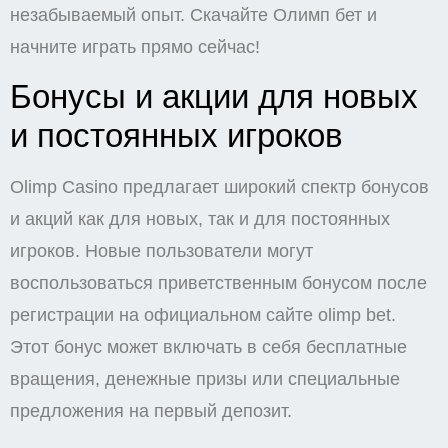
незабываемый опыт. Скачайте Олимп бет и
начните играть прямо сейчас!
Бонусы и акции для новых
и постоянных игроков
Olimp Casino предлагает широкий спектр бонусов
и акций как для новых, так и для постоянных
игроков. Новые пользователи могут
воспользоваться приветственным бонусом после
регистрации на официальном сайте olimp bet.
Этот бонус может включать в себя бесплатные
вращения, денежные призы или специальные
предложения на первый депозит.