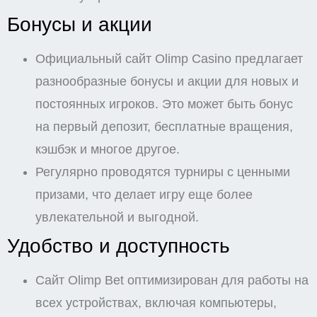
Бонусы и акции
Официальный сайт Olimp Casino предлагает
разнообразные бонусы и акции для новых и
постоянных игроков. Это может быть бонус
на первый депозит, бесплатные вращения,
кэшбэк и многое другое.
Регулярно проводятся турниры с ценными
призами, что делает игру еще более
увлекательной и выгодной.
Удобство и доступность
Сайт Olimp Bet оптимизирован для работы на
всех устройствах, включая компьютеры,