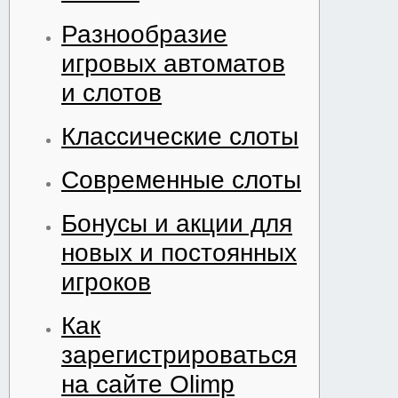
Разнообразие
игровых автоматов
и слотов
Классические слоты
Современные слоты
Бонусы и акции для
новых и постоянных
игроков
Как
зарегистрироваться
на сайте Olimp