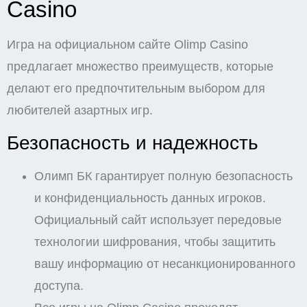
Casino
Игра на официальном сайте Olimp Casino
предлагает множество преимуществ, которые
делают его предпочтительным выбором для
любителей азартных игр.
Безопасность и надежность
Олимп БК гарантирует полную безопасность
и конфиденциальность данных игроков.
Официальный сайт использует передовые
технологии шифрования, чтобы защитить
вашу информацию от несанкционированного
доступа.