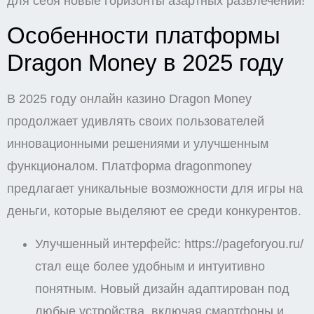
для себя новые горизонты азартных развлечений!
Особенности платформы
Dragon Money в 2025 году
В 2025 году онлайн казино Dragon Money
продолжает удивлять своих пользователей
инновационными решениями и улучшенным
функционалом. Платформа dragonmoney
предлагает уникальные возможности для игры на
деньги, которые выделяют ее среди конкурентов.
Улучшенный интерфейс: https://pageforyou.ru/
стал еще более удобным и интуитивно
понятным. Новый дизайн адаптирован под
любые устройства, включая смартфоны и