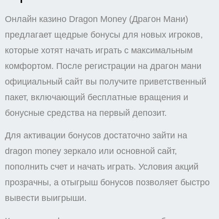
Онлайн казино Dragon Money (Драгон Мани)
предлагает щедрые бонусы для новых игроков,
которые хотят начать играть с максимальным
комфортом. После регистрации на драгон мани
официальный сайт вы получите приветственный
пакет, включающий бесплатные вращения и
бонусные средства на первый депозит.
Для активации бонусов достаточно зайти на
dragon money зеркало или основной сайт,
пополнить счет и начать играть. Условия акций
прозрачны, а отыгрыш бонусов позволяет быстро
вывести выигрыши.