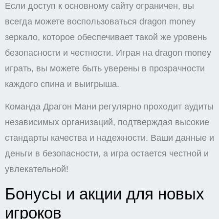
Если доступ к основному сайту ограничен, вы
всегда можете воспользоваться dragon money
зеркало, которое обеспечивает такой же уровень
безопасности и честности. Играя на dragon money
играть, вы можете быть уверены в прозрачности
каждого спина и выигрыша.
Команда Драгон Мани регулярно проходит аудиты
независимых организаций, подтверждая высокие
стандарты качества и надежности. Ваши данные и
деньги в безопасности, а игра остается честной и
увлекательной!
Бонусы и акции для новых
игроков