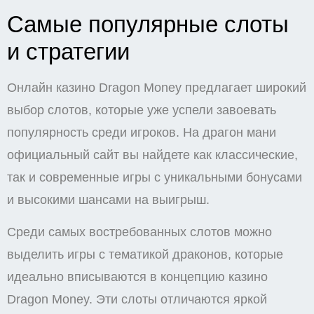
Самые популярные слоты
и стратегии
Онлайн казино Dragon Money предлагает широкий
выбор слотов, которые уже успели завоевать
популярность среди игроков. На драгон мани
официальный сайт вы найдете как классические,
так и современные игры с уникальными бонусами
и высокими шансами на выигрыш.
Среди самых востребованных слотов можно
выделить игры с тематикой драконов, которые
идеально вписываются в концепцию казино
Dragon Money. Эти слоты отличаются яркой