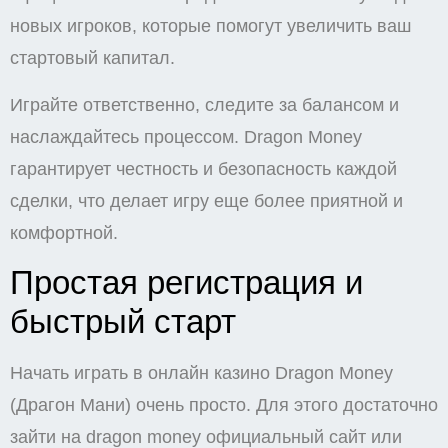
новых игроков, которые помогут увеличить ваш
стартовый капитал.
Играйте ответственно, следите за балансом и
наслаждайтесь процессом. Dragon Money
гарантирует честность и безопасность каждой
сделки, что делает игру еще более приятной и
комфортной.
Простая регистрация и
быстрый старт
Начать играть в онлайн казино Dragon Money
(Драгон Мани) очень просто. Для этого достаточно
зайти на dragon money официальный сайт или