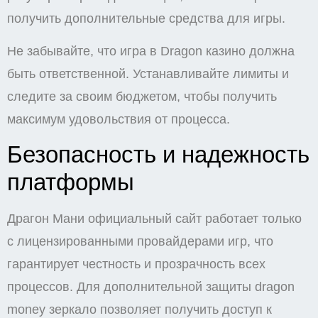
получить дополнительные средства для игры.
Не забывайте, что игра в Dragon казино должна
быть ответственной. Устанавливайте лимиты и
следите за своим бюджетом, чтобы получить
максимум удовольствия от процесса.
Безопасность и надежность
платформы
Драгон Мани официальный сайт работает только
с лицензированными провайдерами игр, что
гарантирует честность и прозрачность всех
процессов. Для дополнительной защиты dragon
money зеркало позволяет получить доступ к