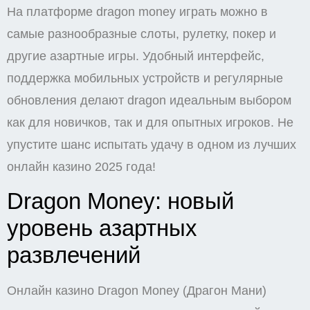
На платформе dragon money играть можно в
самые разнообразные слоты, рулетку, покер и
другие азартные игры. Удобный интерфейс,
поддержка мобильных устройств и регулярные
обновления делают dragon идеальным выбором
как для новичков, так и для опытных игроков. Не
упустите шанс испытать удачу в одном из лучших
онлайн казино 2025 года!
Dragon Money: новый
уровень азартных
развлечений
Онлайн казино Dragon Money (Драгон Мани)