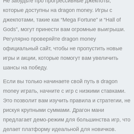
Не забудьте про прогрессивные джекпоты,
которые доступны на dragon money. Игры с
джекпотами, такие как “Mega Fortune” и “Hall of
Gods”, могут принести вам огромные выигрыши.
Регулярно проверяйте dragon money
официальный сайт, чтобы не пропустить новые
игры и акции, которые помогут вам увеличить
шансы на победу.
Если вы только начинаете свой путь в dragon
money играть, начните с игр с низкими ставками.
Это позволит вам изучить правила и стратегии, не
рискуя крупными суммами. Драгон мани
предлагает демо-режим для большинства игр, что
делает платформу идеальной для новичков.