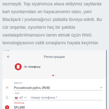
sezmaydi. Top siyahımıza əlavə etdiyimiz saytlarda
kart oyunlarından ən həyacanverici olanı, yəni
Blackjack i yoxlamağınızı şiddətlə tövsiyə edirik. Bu
cür orqanlar, oyunların heç bir şəkildə
saxtalaşdırılmamasını təmin etmək üçün RNG
texnologiyasının ciddi sınaqlarını həyata keçirirlər.