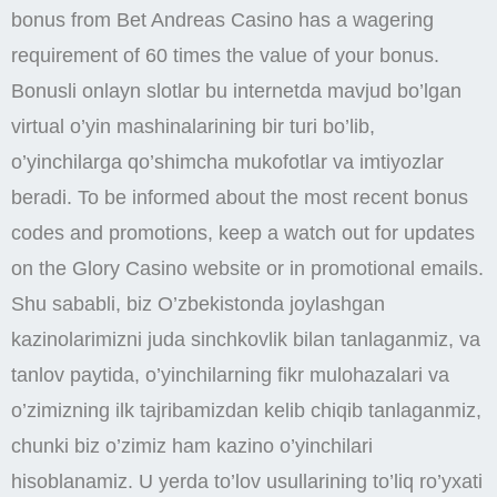
bonus from Bet Andreas Casino has a wagering
requirement of 60 times the value of your bonus.
Bonusli onlayn slotlar bu internetda mavjud bo’lgan
virtual o’yin mashinalarining bir turi bo’lib,
o’yinchilarga qo’shimcha mukofotlar va imtiyozlar
beradi. To be informed about the most recent bonus
codes and promotions, keep a watch out for updates
on the Glory Casino website or in promotional emails.
Shu sababli, biz O’zbekistonda joylashgan
kazinolarimizni juda sinchkovlik bilan tanlaganmiz, va
tanlov paytida, o’yinchilarning fikr mulohazalari va
o’zimizning ilk tajribamizdan kelib chiqib tanlaganmiz,
chunki biz o’zimiz ham kazino o’yinchilari
hisoblanamiz. U yerda to’lov usullarining to’liq ro’yxati