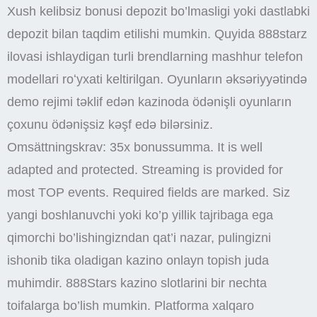
Xush kelibsiz bonusi depozit bo’lmasligi yoki dastlabki
depozit bilan taqdim etilishi mumkin. Quyida 888starz
ilovasi ishlaydigan turli brendlarning mashhur telefon
modellari roʻyxati keltirilgan. Oyunların əksəriyyətində
demo rejimi təklif edən kazinoda ödənişli oyunların
çoxunu ödənişsiz kəşf edə bilərsiniz.
Omsättningskrav: 35x bonussumma. It is well
adapted and protected. Streaming is provided for
most TOP events. Required fields are marked. Siz
yangi boshlanuvchi yoki ko’p yillik tajribaga ega
qimorchi bo’lishingizndan qat’i nazar, pulingizni
ishonib tika oladigan kazino onlayn topish juda
muhimdir. 888Stars kazino slotlarini bir nechta
toifalarga bo’lish mumkin. Platforma xalqaro