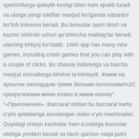
sportchilarga qulaylik kostigi bilan ham ajralib turadi
va ularga yangi takliflar mavjud bo’lganda xabardor
bo’lish imkonini beradi. Bu bonuslar sport tikish va
kazino ishtiroki uchun qo’shimcha mablag’lar beradi,
ularning ehtiyoj ko’rsatib. 1Win app has many new
games, including crash games that you can play with
a couple of clicks. Bu shaxsiy kabinetga va barcha
mavjud xizmatlarga kirishni ta’minlaydi. Жмем на
ярлычок пиппардом тремя белыми полосками%2C
прокручиваем меню влево и жмем кнопку”
“«Приложение». Baccarat slotlari bu baccarat karta
o’yini qoidalariga asoslangan video o’yin mashinalari.
Quyidagi onlayn kazinolar ham a’zolarga bonuslar
olishga yordam beradi va hech qachon naqd pulni