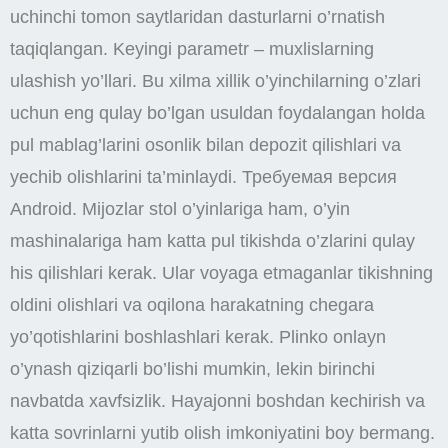
uchinchi tomon saytlaridan dasturlarni o’rnatish
taqiqlangan. Keyingi parametr – muxlislarning
ulashish yo’llari. Bu xilma xillik o’yinchilarning o’zlari
uchun eng qulay bo’lgan usuldan foydalangan holda
pul mablag’larini osonlik bilan depozit qilishlari va
yechib olishlarini ta’minlaydi. Требуемая версия
Android. Mijozlar stol o’yinlariga ham, o’yin
mashinalariga ham katta pul tikishda o’zlarini qulay
his qilishlari kerak. Ular voyaga etmaganlar tikishning
oldini olishlari va oqilona harakatning chegara
yo’qotishlarini boshlashlari kerak. Plinko onlayn
o’ynash qiziqarli bo’lishi mumkin, lekin birinchi
navbatda xavfsizlik. Hayajonni boshdan kechirish va
katta sovrinlarni yutib olish imkoniyatini boy bermang.