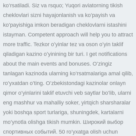
ko’rsatiladi. Siz va rsquo; Yuqori aviatorning tikish
cheklovlari sizni hayajonlanish va ko’payish va
ko’payishiga imkon beradigan cheklovlarni istashini
istayman. Competent approach will help you to attract
more traffic. Tezkor oʻyinlar tez va oson oʻyin taklif
qiladigan kazino oʻyinining bir turi. I get notifications
about the main events and bonuses. O’zingiz
tanlagan kazinoda ularning ko’rsatmalariga amal qilib,
ro’yxatdan o’ting. O’zbekistondagi kazinolar onlayn
qimor o’yinlarini taklif etuvchi veb saytlar bo’lib, ularni
eng mashhur va mahalliy soker, yirtqich sharsharalar
yoki boshqa sport turlariga, shuningdek, kartalarni
mo’ynotla olishga tikish mumkin. Широкий выбор
спортивных событий. 50 ro’yxatga olish uchun