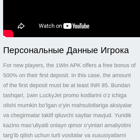
Персональные Данные Игрока
For new players, the 1Win APK offers a free bonus of
500% on their first deposit. In this case, the amount
of the first deposit must be at least INR 85. Bundan
tashqari, 1win LuckyJet promo kodlarini o’z ichiga
olishi mumkin bo’lgan o’yin mahsulotlariga aksiyalar
va chegirmalar taklif qiluvchi saytlar mavjud. Yuridik
kazino mas’uliyatli onlayn qimor o’yinlari amaliyotini
targ’ib qilish uchun turli vositalar va xususiyatlarni