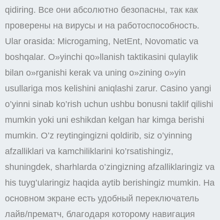
qidiring. Все они абсолютно безопасны, так как
проверены на вирусы и на работоспособность.
Ular orasida: Microgaming, NetEnt, Novomatic va
boshqalar. O»yinchi qo»llanish taktikasini qulaylik
bilan o»rganishi kerak va uning o»zining o»yin
usullariga mos kelishini aniqlashi zarur. Casino yangi
o’yinni sinab ko’rish uchun ushbu bonusni taklif qilishi
mumkin yoki uni eshikdan kelgan har kimga berishi
mumkin. O’z reytingingizni qoldirib, siz o’yinning
afzalliklari va kamchiliklarini ko’rsatishingiz,
shuningdek, sharhlarda o’zingizning afzalliklaringiz va
his tuyg’ularingiz haqida aytib berishingiz mumkin. На
основном экране есть удобный переключатель
лайв/прематч, благодаря которому навигация