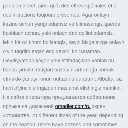
paris en direct, ainsi qu’à des offres spéciales et à
des incitations toujours présentes. Agar onlayn
kazino uchun yangi odamsiz va bilmasangiz qaerda
boshlash uchun, yoki onlayn dab qo’lini odamsiz,
lekin bir oz Ilhom bo’lsangiz, keyin bizga sizga onlayn
o’yin taqdim etgan eng yaxshi ko’rsataman.
Qeydiyyatdan keçən yeni istifadəçilərə verilən bu
bonus şirkətin müştəri bazasını artırmağa kömək
etməklə yanaşı, onun nüfuzunu da artırır. Albatta, siz
ham o’yinchilaringizdan maslahat olishingiz mumkin.
На сайте оператора предлагается добавление
ярлыка на домашний
omadler.com/ru
экран
устройства. At different times of the year, depending
on the season, users have dozens and sometimes