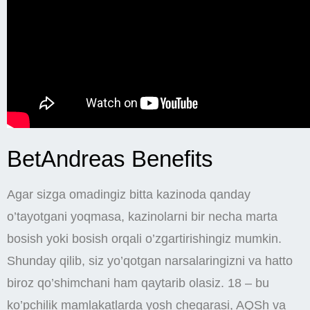
BetAndreas Benefits
Agar sizga omadingiz bitta kazinoda qanday
o’tayotgani yoqmasa, kazinolarni bir necha marta
bosish yoki bosish orqali o’zgartirishingiz mumkin.
Shunday qilib, siz yo’qotgan narsalaringizni va hatto
biroz qo’shimchani ham qaytarib olasiz. 18 – bu
ko’pchilik mamlakatlarda yosh chegarasi, AQSh va