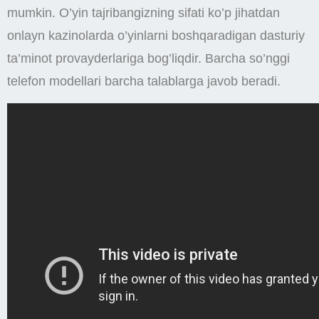
mumkin. O’yin tajribangizning sifati ko’p jihatdan
onlayn kazinolarda o’yinlarni boshqaradigan dasturiy
ta’minot provayderlariga bog’liqdir. Barcha so’nggi
telefon modellari barcha talablarga javob beradi.