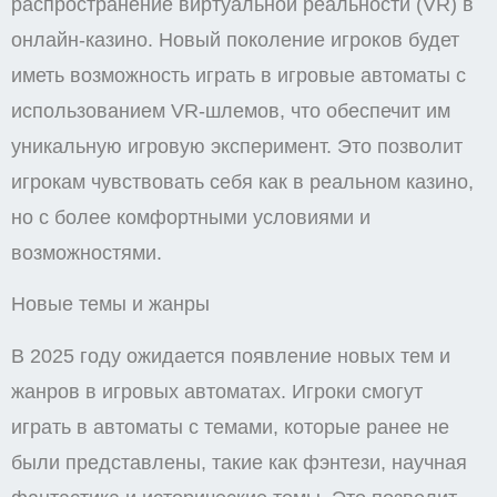
распространение виртуальной реальности (VR) в
онлайн-казино. Новый поколение игроков будет
иметь возможность играть в игровые автоматы с
использованием VR-шлемов, что обеспечит им
уникальную игровую эксперимент. Это позволит
игрокам чувствовать себя как в реальном казино,
но с более комфортными условиями и
возможностями.
Новые темы и жанры
В 2025 году ожидается появление новых тем и
жанров в игровых автоматах. Игроки смогут
играть в автоматы с темами, которые ранее не
были представлены, такие как фэнтези, научная