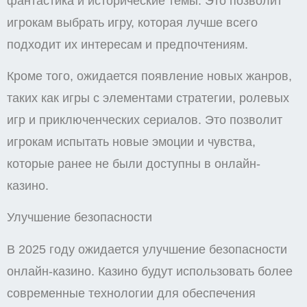
фантастика и исторические темы. Это позволит
игрокам выбрать игру, которая лучше всего
подходит их интересам и предпочтениям.
Кроме того, ожидается появление новых жанров,
таких как игры с элементами стратегии, ролевых
игр и приключенческих сериалов. Это позволит
игрокам испытать новые эмоции и чувства,
которые ранее не были доступны в онлайн-
казино.
Улучшение безопасности
В 2025 году ожидается улучшение безопасности
онлайн-казино. Казино будут использовать более
современные технологии для обеспечения