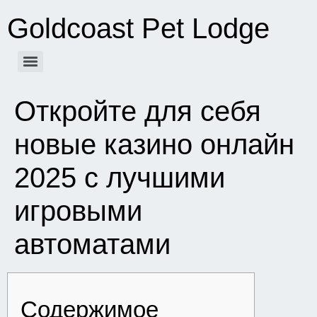
Goldcoast Pet Lodge
Откройте для себя
новые казино онлайн
2025 с лучшими
игровыми
автоматами
Содержимое