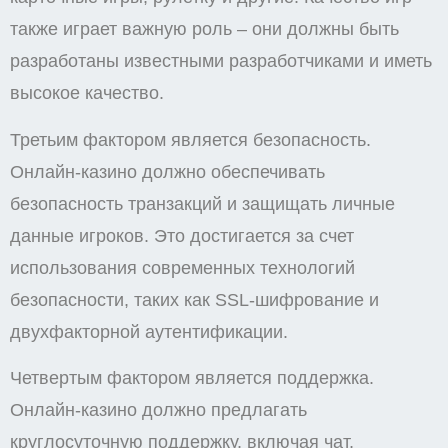
также играет важную роль – они должны быть
разработаны известными разработчиками и иметь
высокое качество.
Третьим фактором является безопасность.
Онлайн-казино должно обеспечивать
безопасность транзакций и защищать личные
данные игроков. Это достигается за счет
использования современных технологий
безопасности, таких как SSL-шифрование и
двухфакторной аутентификации.
Четвертым фактором является поддержка.
Онлайн-казино должно предлагать
круглосуточную поддержку, включая чат,