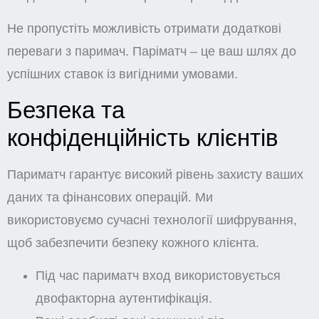
Не пропустіть можливість отримати додаткові
переваги з паримач. Паріматч – це ваш шлях до
успішних ставок із вигідними умовами.
Безпека та
конфіденційність клієнтів
Париматч гарантує високий рівень захисту ваших
даних та фінансових операцій. Ми
використовуємо сучасні технології шифрування,
щоб забезпечити безпеку кожного клієнта.
Під час париматч вход використовується
двофакторна аутентифікація.