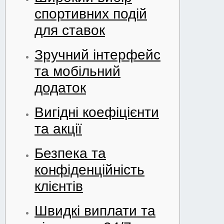
спортивних подій
для ставок
Зручний інтерфейс
та мобільний
додаток
Вигідні коефіцієнти
та акції
Безпека та
конфіденційність
клієнтів
Швидкі виплати та