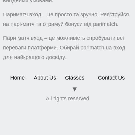
вигідними умовами.
Париматч вход – це просто та зручно. Реєструйся
на парі-матч та отримуй бонуси від parimatch.
Пари матч вход – це можливість спробувати всі
переваги платформи. Обирай parimatch.ua вход
для найкращого досвіду.
Home
About Us
Classes
Contact Us
All rights reserved