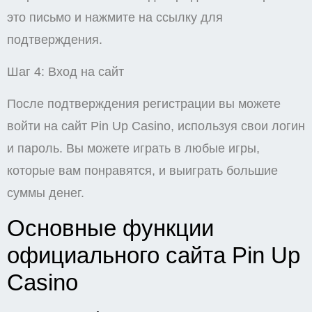
это письмо и нажмите на ссылку для
подтверждения.
Шаг 4: Вход на сайт
После подтверждения регистрации вы можете
войти на сайт Pin Up Casino, используя свои логин
и пароль. Вы можете играть в любые игры,
которые вам понравятся, и выиграть большие
суммы денег.
Основные функции
официального сайта Pin Up
Casino