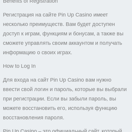
Benefits of Registration
Регистрация на сайте Pin Up Casino имеет
несколько преимуществ. Вам будет доступен
доступ к играм, функциям и бонусам, а также вы
сможете управлять своим аккаунтом и получать
информацию о своих играх.
How to Log In
Для входа на сайт Pin Up Casino вам нужно
ввести свой логин и пароль, которые вы выбрали
при регистрации. Если вы забыли пароль, вы
можете восстановить его, используя функцию
восстановления пароля.
Pin Up Casino – это официальный сайт, который