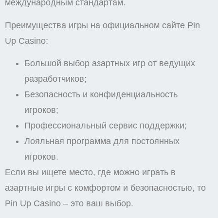
международным стандартам.
Преимущества игры на официальном сайте Pin
Up Casino:
Большой выбор азартных игр от ведущих
разработчиков;
Безопасность и конфиденциальность
игроков;
Профессиональный сервис поддержки;
Лояльная программа для постоянных
игроков.
Если вы ищете место, где можно играть в
азартные игры с комфортом и безопасностью, то
Pin Up Casino – это ваш выбор.