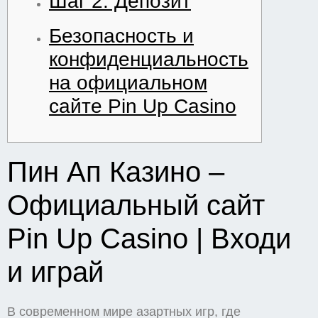
Шаг 2: Депозит
Безопасность и
конфиденциальность
на официальном
сайте Pin Up Casino
Пин Ап Казино –
Официальный сайт
Pin Up Casino | Входи
и играй
В современном мире азартных игр, где