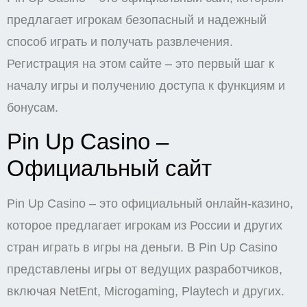
предлагает игрокам безопасный и надежный
способ играть и получать развлечения.
Регистрация на этом сайте – это первый шаг к
началу игры и получению доступа к функциям и
бонусам.
Pin Up Casino –
Официальный сайт
Pin Up Casino – это официальный онлайн-казино,
которое предлагает игрокам из России и других
стран играть в игры на деньги. В Pin Up Casino
представлены игры от ведущих разработчиков,
включая NetEnt, Microgaming, Playtech и других.