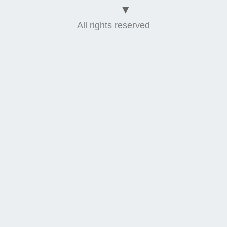
All rights reserved