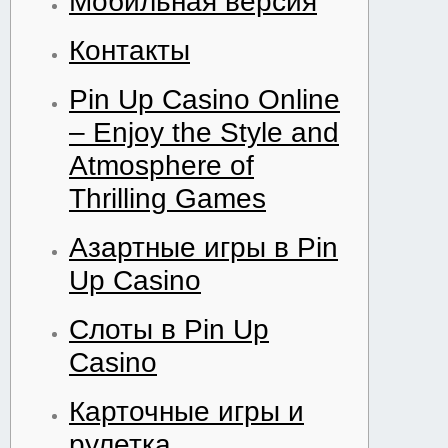
Мобильная версия
Контакты
Pin Up Casino Online
– Enjoy the Style and
Atmosphere of
Thrilling Games
Азартные игры в Pin
Up Casino
Слоты в Pin Up
Casino
Карточные игры и
рулетка