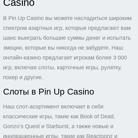
Casino
В Pin Up Casino вы можете насладиться широким
спектром азартных игр, которые предлагают вам
шанс выиграть большие суммы денег и испытать
эмоции, которые вы никогда не забудете. Наш
онлайн-казино предлагает игрокам более 3 000
игр, включая слоты, карточные игры, рулетку,
покер и другие.
Слоты в Pin Up Casino
Наш слот-асортимент включает в себя
классические игры, такие как Book of Dead,
Gonzo’s Quest и Starburst, а также новые и
инновационные игры, такие как Reactoonz и