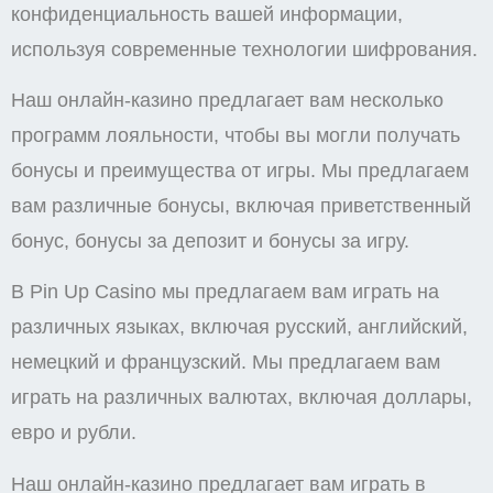
конфиденциальность вашей информации,
используя современные технологии шифрования.
Наш онлайн-казино предлагает вам несколько
программ лояльности, чтобы вы могли получать
бонусы и преимущества от игры. Мы предлагаем
вам различные бонусы, включая приветственный
бонус, бонусы за депозит и бонусы за игру.
В Pin Up Casino мы предлагаем вам играть на
различных языках, включая русский, английский,
немецкий и французский. Мы предлагаем вам
играть на различных валютах, включая доллары,
евро и рубли.
Наш онлайн-казино предлагает вам играть в