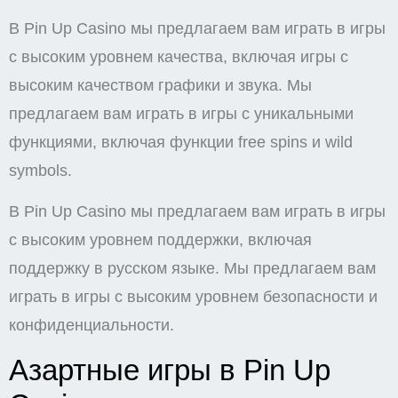
В Pin Up Casino мы предлагаем вам играть в игры
с высоким уровнем качества, включая игры с
высоким качеством графики и звука. Мы
предлагаем вам играть в игры с уникальными
функциями, включая функции free spins и wild
symbols.
В Pin Up Casino мы предлагаем вам играть в игры
с высоким уровнем поддержки, включая
поддержку в русском языке. Мы предлагаем вам
играть в игры с высоким уровнем безопасности и
конфиденциальности.
Азартные игры в Pin Up