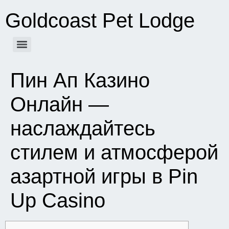
Goldcoast Pet Lodge
Пин Ап Казино
Онлайн —
наслаждайтесь
стилем и атмосферой
азартной игры в Pin
Up Casino