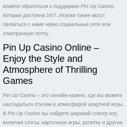
можете обратиться к поддержке Pin Up Casino,
которая доступна 24/7. Игроки также могут
связаться с нами через социальные сети или
электронную почту.
Pin Up Casino Online –
Enjoy the Style and
Atmosphere of Thrilling
Games
Pin Up Casino – это онлайн-казино, где вы можете
насладиться стилем и атмосферой азартной игры.
В Pin Up Casino вы найдете широкий спектр игр,
включая слоты, карточные игры, рулетку и другие.