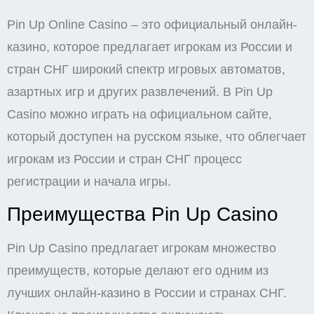
Pin Up Online Casino – это официальный онлайн-
казино, которое предлагает игрокам из России и
стран СНГ широкий спектр игровых автоматов,
азартных игр и других развлечений. В Pin Up
Casino можно играть на официальном сайте,
который доступен на русском языке, что облегчает
игрокам из России и стран СНГ процесс
регистрации и начала игры.
Преимущества Pin Up Casino
Pin Up Casino предлагает игрокам множество
преимуществ, которые делают его одним из
лучших онлайн-казино в России и странах СНГ.