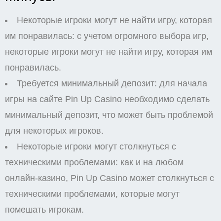
Некоторые игроки могут не найти игру, которая
им понравилась: с учетом огромного выбора игр,
некоторые игроки могут не найти игру, которая им
понравилась.
Требуется минимальный депозит: для начала
игры на сайте Pin Up Casino необходимо сделать
минимальный депозит, что может быть проблемой
для некоторых игроков.
Некоторые игроки могут столкнуться с
техническими проблемами: как и на любом
онлайн-казино, Pin Up Casino может столкнуться с
техническими проблемами, которые могут
помешать игрокам.