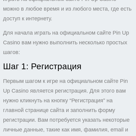
можно в любое время и из любого места, где есть
доступ к интернету.
Для начала играть на официальном сайте Pin Up
Casino вам нужно выполнить несколько простых
шагов:
Шаг 1: Регистрация
Первым шагом к игре на официальном сайте Pin
Up Casino является регистрация. Для этого вам
нужно кликнуть на кнопку “Регистрация” на
главной странице сайта и заполнить форму
регистрации. Вам потребуется указать некоторые
личные данные, такие как имя, фамилия, email и