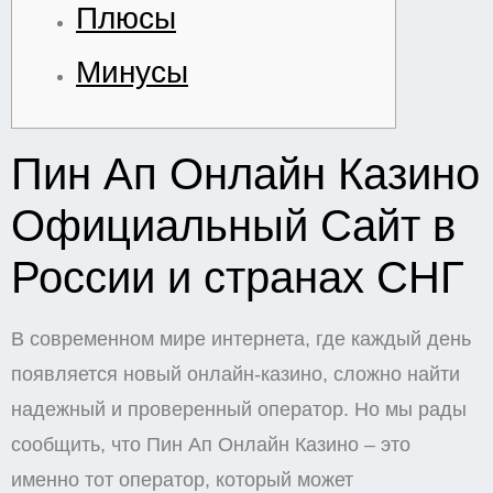
Плюсы
Минусы
Пин Ап Онлайн Казино
Официальный Сайт в
России и странах СНГ
В современном мире интернета, где каждый день
появляется новый онлайн-казино, сложно найти
надежный и проверенный оператор. Но мы рады
сообщить, что Пин Ап Онлайн Казино – это
именно тот оператор, который может