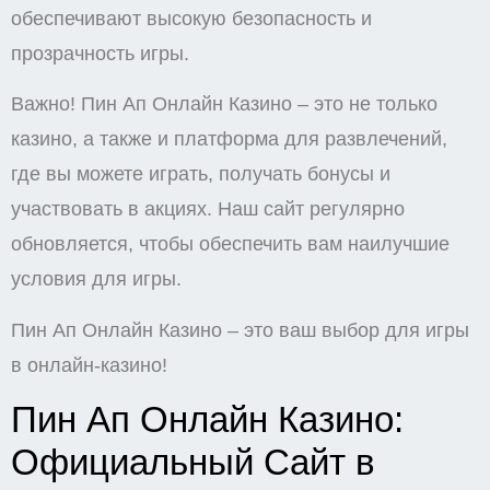
обеспечивают высокую безопасность и
прозрачность игры.
Важно! Пин Ап Онлайн Казино – это не только
казино, а также и платформа для развлечений,
где вы можете играть, получать бонусы и
участвовать в акциях. Наш сайт регулярно
обновляется, чтобы обеспечить вам наилучшие
условия для игры.
Пин Ап Онлайн Казино – это ваш выбор для игры
в онлайн-казино!
Пин Ап Онлайн Казино:
Официальный Сайт в