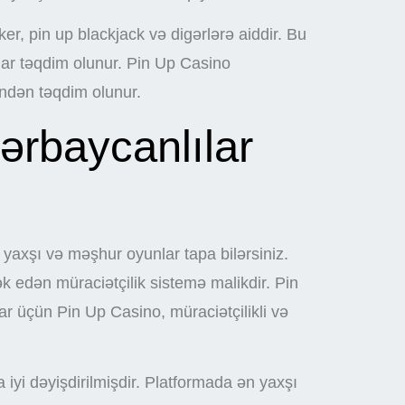
r, pin up blackjack və digərlərə aiddir. Bu
lar təqdim olunur. Pin Up Casino
indən təqdim olunur.
rbaycanlılar
yaxşı və məşhur oyunlar tapa bilərsiniz.
 edən müraciətçilik sistemə malikdir. Pin
r üçün Pin Up Casino, müraciətçilikli və
yi dəyişdirilmişdir. Platformada ən yaxşı