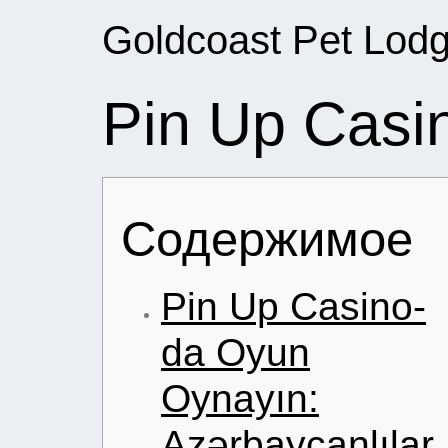
Goldcoast Pet Lod
Pin Up Casi
Содержимое
Pin Up Casino-
da Oyun
Oynayın:
Azərbaycanlılar