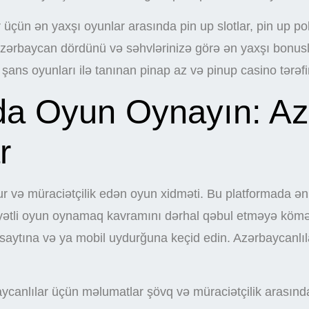
çün ən yaxşı oyunlar arasında pin up slotlar, pin up poke
Azərbaycan dördünü və səhvlərinizə görə ən yaxşı bonus
şans oyunları ilə tanınan pinap az və pinup casino tərəf
da Oyun Oynayın: Azə
r
 və müraciətçilik edən oyun xidməti. Bu platformada ən 
yətli oyun oynamaq kavramını dərhal qəbul etməyə kömək
aytına və ya mobil uydurğuna keçid edin. Azərbaycanlıla
anlılar üçün məlumatlar şövq və müraciətçilik arasında i