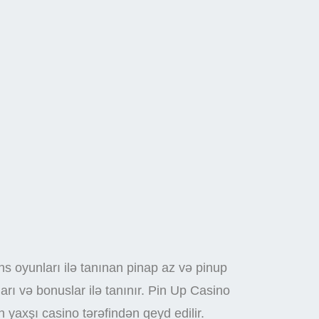
s oyunları ilə tanınan pinap az və pinup
rı və bonuslar ilə tanınır. Pin Up Casino
 yaxşı casino tərəfindən qeyd edilir.