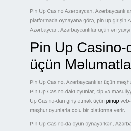
Pin Up Casino Azərbaycan, Azərbaycanlılar ü
platformada oynayana görə, pin up girişin 
Azərbaycan, Azərbaycanlılar üçün ən yaxşı 
Pin Up Casino-
üçün Məlumatla
Pin Up Casino, Azərbaycanlılar üçün məşhur
Pin Up Casino-dakı oyunlar, cip və məsuliy
Up Casino-dan giriş etmək üçün
pinup
veb-s
məşhur oyunlarla dolu bir platforma verir.
Pin Up Casino-da oyun oynayarkən, Azərbayc