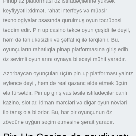
Pinup az platforması öz istifadəçilərinə yüksək
keyfiyyətli xidmət, rahat interfeys və müasir
texnologiyalar əsasında qurulmuş oyun təcrübəsi
təqdim edir. Pin up casino təkcə oyun çeşidi ilə deyil,
həm də təhlükəsizlik və şəffaflıq ilə fərqlənir. Bu,
oyunçuların rahatlıqla pinap platformasına giriş edib,
öz sevimli oyunlarını oynaya biləcəyi mühit yaradır.
Azərbaycan oyunçuları üçün pin-up platforması yalnız
əyləncə deyil, həm də real qazanc əldə etmək üçün
əla fürsətdir. Pin up giriş vasitəsilə istifadəçilər canlı
kazino, slotlar, idman mərcləri və digər oyun növləri
ilə tanış ola bilərlər. Bu, hər bir oyunçunun öz
zövqünə uyğun seçim etməsinə şərait yaradır.