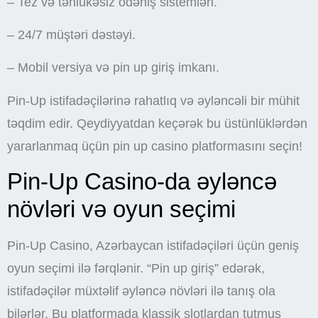
– Tez və təhlükəsiz ödəniş sistemləri.
– 24/7 müştəri dəstəyi.
– Mobil versiya və pin up giriş imkanı.
Pin-Up istifadəçilərinə rahatlıq və əyləncəli bir mühit
təqdim edir. Qeydiyyatdan keçərək bu üstünlüklərdən
yararlanmaq üçün pin up casino platformasını seçin!
Pin-Up Casino-da əyləncə
növləri və oyun seçimi
Pin-Up Casino, Azərbaycan istifadəçiləri üçün geniş
oyun seçimi ilə fərqlənir. “Pin up giriş” edərək,
istifadəçilər müxtəlif əyləncə növləri ilə tanış ola
bilərlər. Bu platformada klassik slotlardan tutmuş