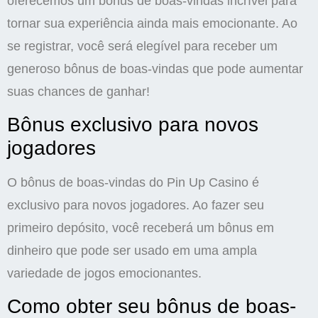
oferecemos um bônus de boas-vindas incrível para
tornar sua experiência ainda mais emocionante. Ao
se registrar, você será elegível para receber um
generoso bônus de boas-vindas que pode aumentar
suas chances de ganhar!
Bônus exclusivo para novos
jogadores
O bônus de boas-vindas do Pin Up Casino é
exclusivo para novos jogadores. Ao fazer seu
primeiro depósito, você receberá um bônus em
dinheiro que pode ser usado em uma ampla
variedade de jogos emocionantes.
Como obter seu bônus de boas-