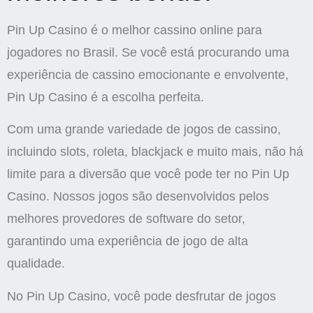
Pin Up Casino é o melhor cassino online para
jogadores no Brasil. Se você está procurando uma
experiência de cassino emocionante e envolvente,
Pin Up Casino é a escolha perfeita.
Com uma grande variedade de jogos de cassino,
incluindo slots, roleta, blackjack e muito mais, não há
limite para a diversão que você pode ter no Pin Up
Casino. Nossos jogos são desenvolvidos pelos
melhores provedores de software do setor,
garantindo uma experiência de jogo de alta
qualidade.
No Pin Up Casino, você pode desfrutar de jogos