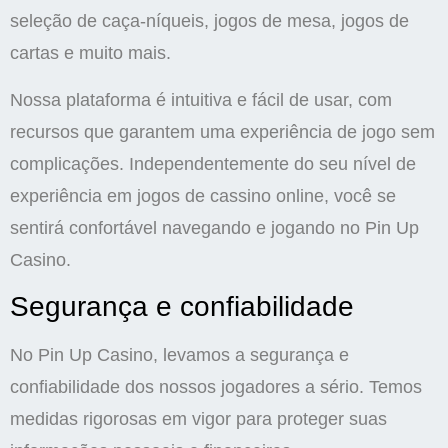
seleção de caça-níqueis, jogos de mesa, jogos de
cartas e muito mais.
Nossa plataforma é intuitiva e fácil de usar, com
recursos que garantem uma experiência de jogo sem
complicações. Independentemente do seu nível de
experiência em jogos de cassino online, você se
sentirá confortável navegando e jogando no Pin Up
Casino.
Segurança e confiabilidade
No Pin Up Casino, levamos a segurança e
confiabilidade dos nossos jogadores a sério. Temos
medidas rigorosas em vigor para proteger suas