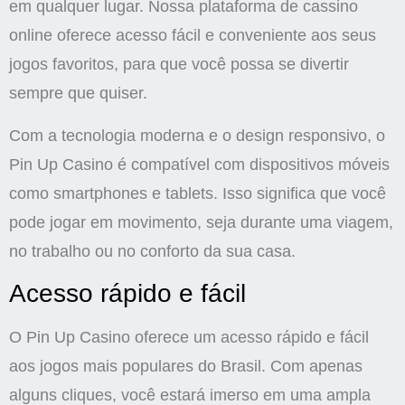
em qualquer lugar. Nossa plataforma de cassino
online oferece acesso fácil e conveniente aos seus
jogos favoritos, para que você possa se divertir
sempre que quiser.
Com a tecnologia moderna e o design responsivo, o
Pin Up Casino é compatível com dispositivos móveis
como smartphones e tablets. Isso significa que você
pode jogar em movimento, seja durante uma viagem,
no trabalho ou no conforto da sua casa.
Acesso rápido e fácil
O Pin Up Casino oferece um acesso rápido e fácil
aos jogos mais populares do Brasil. Com apenas
alguns cliques, você estará imerso em uma ampla