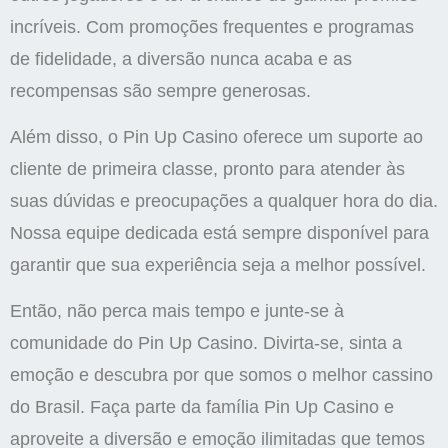
incríveis. Com promoções frequentes e programas
de fidelidade, a diversão nunca acaba e as
recompensas são sempre generosas.
Além disso, o Pin Up Casino oferece um suporte ao
cliente de primeira classe, pronto para atender às
suas dúvidas e preocupações a qualquer hora do dia.
Nossa equipe dedicada está sempre disponível para
garantir que sua experiência seja a melhor possível.
Então, não perca mais tempo e junte-se à
comunidade do Pin Up Casino. Divirta-se, sinta a
emoção e descubra por que somos o melhor cassino
do Brasil. Faça parte da família Pin Up Casino e
aproveite a diversão e emoção ilimitadas que temos