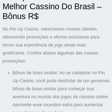
Melhor Cassino Do Brasil –
Bônus R$
No Pin Up Casino, valorizamos nossos clientes
oferecendo promoções e ofertas exclusivas para
tornar sua experiência de jogo ainda mais
gratificante. Confira abaixo algumas das nossas
promoções:
Bônus de boas-vindas: Ao se cadastrar no Pin
Up Casino, você pode desfrutar de um generoso
bônus de boas-vindas para começar sua
aventura no mundo dos jogos de cassino online.
Aproveite esse incentivo extra para aumentar