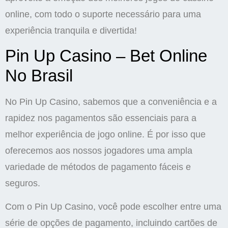
online, com todo o suporte necessário para uma
experiência tranquila e divertida!
Pin Up Casino – Bet Online
No Brasil
No Pin Up Casino, sabemos que a conveniência e a
rapidez nos pagamentos são essenciais para a
melhor experiência de jogo online. É por isso que
oferecemos aos nossos jogadores uma ampla
variedade de métodos de pagamento fáceis e
seguros.
Com o Pin Up Casino, você pode escolher entre uma
série de opções de pagamento, incluindo cartões de