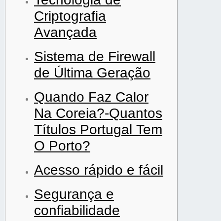
Criptografia
Avançada
Sistema de Firewall
de Última Geração
Quando Faz Calor
Na Coreia?-Quantos
Títulos Portugal Tem
O Porto?
Acesso rápido e fácil
Segurança e
confiabilidade