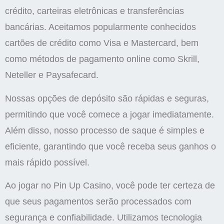
crédito, carteiras eletrônicas e transferências
bancárias. Aceitamos popularmente conhecidos
cartões de crédito como Visa e Mastercard, bem
como métodos de pagamento online como Skrill,
Neteller e Paysafecard.
Nossas opções de depósito são rápidas e seguras,
permitindo que você comece a jogar imediatamente.
Além disso, nosso processo de saque é simples e
eficiente, garantindo que você receba seus ganhos o
mais rápido possível.
Ao jogar no Pin Up Casino, você pode ter certeza de
que seus pagamentos serão processados com
segurança e confiabilidade. Utilizamos tecnologia