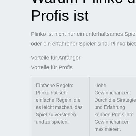
Profis ist
Plinko ist nicht nur ein unterhaltsames Sp
oder ein erfahrener Spieler sind, Plinko bie
Vorteile für Anfänger
Vorteile für Profis
Einfache Regeln:
Hohe
Plinko hat sehr
Gewinnchancen:
einfache Regeln, die
Durch die Strategie
es leicht machen, das
und Erfahrung
Spiel zu verstehen
können Profis ihre
und zu spielen.
Gewinnchancen
maximieren.