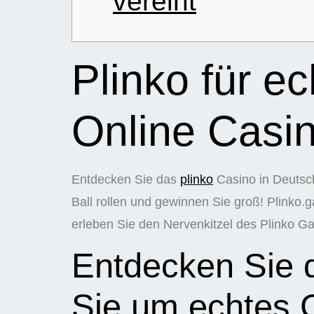
vereint
Plinko für e
Online Casi
Entdecken Sie das
plinko
Casino in Deutsch
Ball rollen und gewinnen Sie groß! Plinko.g
erleben Sie den Nervenkitzel des Plinko G
Entdecken Sie 
Sie um echtes 