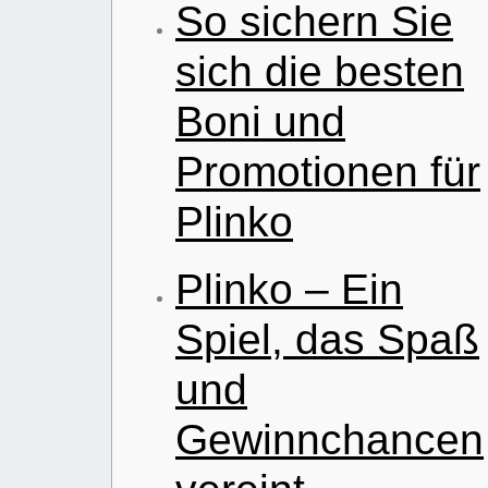
So sichern Sie
sich die besten
Boni und
Promotionen für
Plinko
Plinko – Ein
Spiel, das Spaß
und
Gewinnchancen