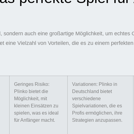
iel, sondern auch eine großartige Möglichkeit, um echtes
tet eine Vielzahl von Vorteilen, die es zu einem perfekten
Geringes Risiko:
Variationen: Plinko in
Plinko bietet die
Deutschland bietet
Möglichkeit, mit
verschiedene
kleinen Einsätzen zu
Spielvariationen, die es
spielen, was es ideal
Profis ermöglichen, ihre
für Anfänger macht.
Strategien anzupassen.