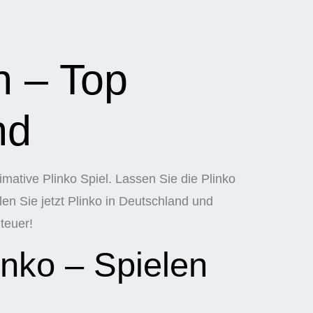
n – Top
nd
mative Plinko Spiel. Lassen Sie die Plinko
len Sie jetzt Plinko in Deutschland und
teuer!
nko – Spielen