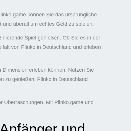
 Plinko.game können Sie das ursprüngliche
t und überall um echtes Geld zu spielen.
inierende Spiel genießen. Ob Sie es in der
elfalt von Plinko in Deutschland und erleben
euen Dimension erleben können. Nutzen Sie
n zu genießen. Plinko in Deutschland
ter Überraschungen. Mit Plinko.game und
 Anfänger und