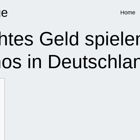
ge
Home
chtes Geld spiele
nos in Deutschla