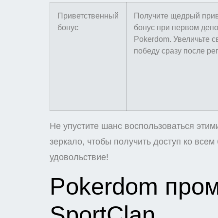
Приветственный
Получите щедрый при
бонус
бонус при первом депо
Pokerdom. Увеличьте 
победу сразу после ре
Не упустите шанс воспользоваться этим
зеркало, чтобы получить доступ ко всем 
удовольствие!
Pokerdom пром
SportClan