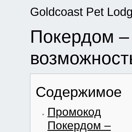
Goldcoast Pet Lod
Покердом –
возможност
Содержимое
Промокод
Покердом –