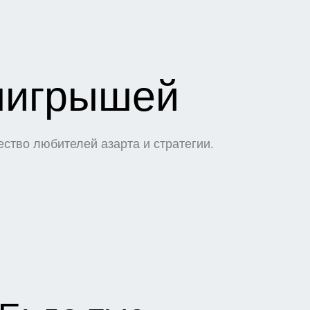
ыигрышей
ство любителей азарта и стратегии.