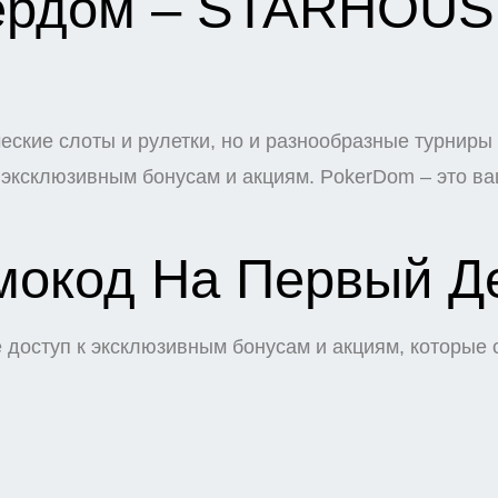
ердом – STARHOUSE
еские слоты и рулетки, но и разнообразные турниры 
 эксклюзивным бонусам и акциям. PokerDom – это в
окод На Первый Де
 доступ к эксклюзивным бонусам и акциям, которые