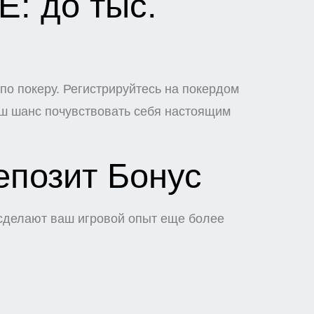
: до тыс.
по покеру. Регистрируйтесь на покердом
аш шанс почувствовать себя настоящим
позит Бонус
 сделают ваш игровой опыт еще более