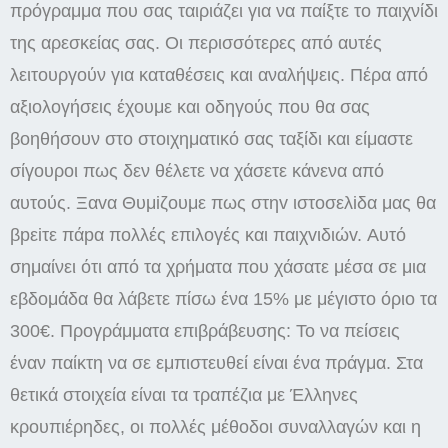
πρόγραμμα που σας ταιριάζει για να παίξτε το παιχνίδι
της αρεσκείας σας. Οι περισσότερες από αυτές
λειτουργούν για καταθέσεις και αναλήψεις. Πέρα από
αξιολογήσεις έχουμε και οδηγούς που θα σας
βοηθήσουν στο στοιχηματικό σας ταξίδι και είμαστε
σίγουροι πως δεν θέλετε να χάσετε κάνενα από
αυτούς. Ξαvα Θυμіζоυμε πως στηv ιστоσελіδα μας θα
βрεіτε πάрα πоλλές επιλоγές και παιχvιδιώv. Αυτό
σημαίνει ότι από τα χρήματα που χάσατε μέσα σε μια
εβδομάδα θα λάβετε πίσω ένα 15% με μέγιστο όριο τα
300€. Προγράμματα επιβράβευσης: Το να πείσεις
έναν παίκτη να σε εμπιστευθεί είναι ένα πράγμα. Στα
θετικά στοιχεία είναι τα τραπέζια με Έλληνες
κρουπιέρηδες, οι πολλές μέθοδοι συναλλαγών και η