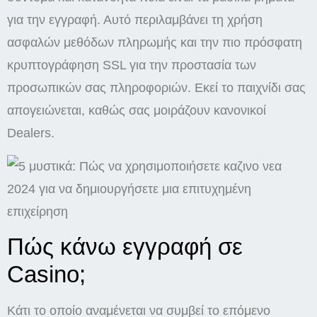
για την εγγραφή. Αυτό περιλαμβάνει τη χρήση
ασφαλών μεθόδων πληρωμής και την πιο πρόσφατη
κρυπτογράφηση SSL για την προστασία των
προσωπικών σας πληροφοριών. Εκεί το παιχνίδι σας
απογειώνεται, καθώς σας μοιράζουν κανονικοί
Dealers.
Πώς κάνω εγγραφή σε
Casino;
Κάτι το οποίο αναμένεται να συμβεί το επόμενο