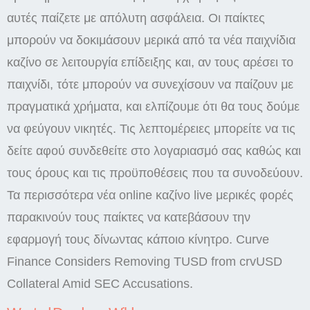
αυτές παίζετε με απόλυτη ασφάλεια. Οι παίκτες
μπορούν να δοκιμάσουν μερικά από τα νέα παιχνίδια
καζίνο σε λειτουργία επίδειξης και, αν τους αρέσει το
παιχνίδι, τότε μπορούν να συνεχίσουν να παίζουν με
πραγματικά χρήματα, και ελπίζουμε ότι θα τους δούμε
να φεύγουν νικητές. Τις λεπτομέρειες μπορείτε να τις
δείτε αφού συνδεθείτε στο λογαριασμό σας καθώς και
τους όρους και τις προϋποθέσεις που τα συνοδεύουν.
Τα περισσότερα νέα online καζίνο live μερικές φορές
παρακινούν τους παίκτες να κατεβάσουν την
εφαρμογή τους δίνωντας κάποιο κίνητρο. Curve
Finance Considers Removing TUSD from crvUSD
Collateral Amid SEC Accusations.