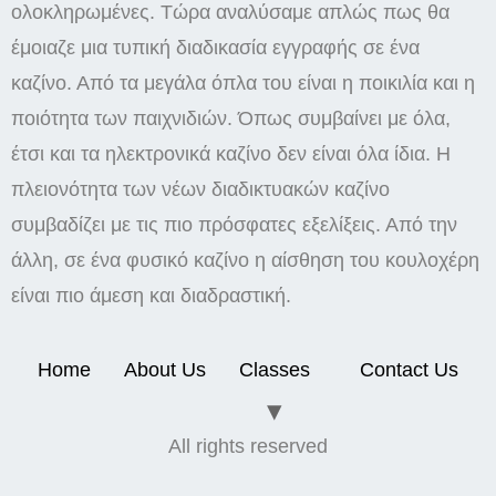
ολοκληρωμένες. Τώρα αναλύσαμε απλώς πως θα
έμοιαζε μια τυπική διαδικασία εγγραφής σε ένα
καζίνο. Από τα μεγάλα όπλα του είναι η ποικιλία και η
ποιότητα των παιχνιδιών. Όπως συμβαίνει με όλα,
έτσι και τα ηλεκτρονικά καζίνο δεν είναι όλα ίδια. Η
πλειονότητα των νέων διαδικτυακών καζίνο
συμβαδίζει με τις πιο πρόσφατες εξελίξεις. Από την
άλλη, σε ένα φυσικό καζίνο η αίσθηση του κουλοχέρη
είναι πιο άμεση και διαδραστική.
Home
About Us
Classes
Contact Us
All rights reserved