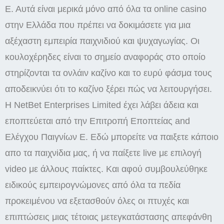
Ε. Αυτά είναι μερικά μόνο από όλα τα online casino
στην Ελλάδα που πρέπει να δοκιμάσετε για μια
αξέχαστη εμπειρία παιχνιδιού και ψυχαγωγίας. Οι
κουλοχέρηδες είναι το σημείο αναφοράς στο οποίο
στηρίζονται τα ονλάιν καζίνο και το ευρύ φάσμα τους
αποδεικνύει ότι το καζίνο ξέρει πώς να λειτουργήσει.
Η NetBet Enterprises Limited έχει λάβει άδεια και
εποπτεύεται από την Επιτροπή Εποπτείας and
Ελέγχου Παιγνίων Ε. Εδώ μπορείτε να παιξετε κάποιο
απο τα παιχνiδια μας, ή να παίξετε live με επιλογή
video με άλλους παίκτες. Και αφού συμβουλεύθηκε
ειδικούς εμπειρογνώμονες από όλα τα πεδία
προκειμένου να εξετασθούν όλες οι πτυχές και
επιπτώσεις μιας τέτοιας μετεγκατάστασης απεφάνθη