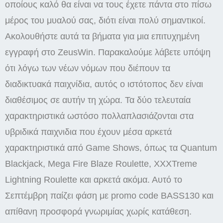
οποίους καλό θα είναι να τους έχετε πάντα στο πίσω
μέρος του μυαλού σας, διότι είναι πολύ σημαντικοί.
Ακολουθήστε αυτά τα βήματα για μια επιτυχημένη
εγγραφή στο ZeusWin. Παρακαλούμε λάβετε υπόψη
ότι λόγω των νέων νόμων που διέπουν τα
διαδικτυακά παιχνίδια, αυτός ο ιστότοπος δεν είναι
διαθέσιμος σε αυτήν τη χώρα. Τα δύο τελευταία
χαρακτηριστικά ωστόσο πολλαπλασιάζονται στα
υβριδικά παιχνιδια που έχουν μέσα αρκετά
χαρακτηριστικά από Game Shows, όπως τα Quantum
Blackjack, Mega Fire Blaze Roulette, XXXTreme
Lightning Roulette και αρκετά ακόμα. Αυτό το
Σεπτέμβρη παίζει φάση με promo code BASS130 και
απίθανη προσφορά γνωριμίας χωρίς κατάθεση.