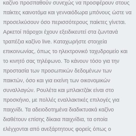
καζίνο προσπαθούν συνεχώς να προσφέρουν στους
παίκτες καινοτόμα και γενναιόδωρα μπόνους ώστε να
προσελκύσουν όσο περισσότερους παίκτες γίνεται.
Αρκετοί πάροχοι έχουν εξειδικευτεί στα ζωντανά
τραπέζια καζίνο live. Καταχωρήστε στοιχεία
επικοινωνίας, όπως το ηλεκτρονικό ταχυδρομείο και
το κινητό σας τηλέφωνο. Το κάνουν τόσο για την
προστασία των προσωπικών δεδομένων των
παικτών, όσο και για εκείνη των οικονομικών
συναλλαγών. Ρουλέτα και μπλακτζάκ είναι στο
προσκήνιο, με πολλές εναλλακτικές επιλογές για
παιχνίδι. Τα αδειοδοτημένα διαδικτυακά καζίνο
διαθέτουν επίσης δίκαια παιχνίδια, τα οποία
ελέγχονται από ανεξάρτητους φορείς όπως ο