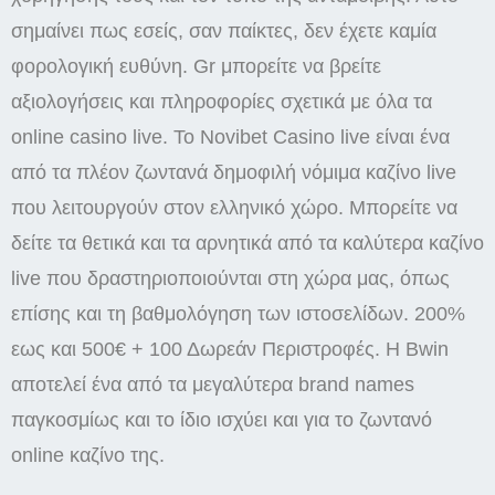
σημαίνει πως εσείς, σαν παίκτες, δεν έχετε καμία
φορολογική ευθύνη. Gr μπορείτε να βρείτε
αξιολογήσεις και πληροφορίες σχετικά με όλα τα
online casino live. Το Novibet Casino live είναι ένα
από τα πλέον ζωντανά δημοφιλή νόμιμα καζίνο live
που λειτουργούν στον ελληνικό χώρο. Μπορείτε να
δείτε τα θετικά και τα αρνητικά από τα καλύτερα καζίνο
live που δραστηριοποιούνται στη χώρα μας, όπως
επίσης και τη βαθμολόγηση των ιστοσελίδων. 200%
εως και 500€ + 100 Δωρεάν Περιστροφές. Η Bwin
αποτελεί ένα από τα μεγαλύτερα brand names
παγκοσμίως και το ίδιο ισχύει και για το ζωντανό
online καζίνο της.