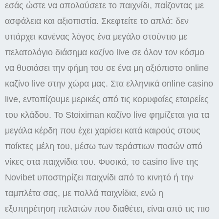
εσάς ώστε να απολαύσετε το παιχνίδι, παίζοντας με
ασφάλεια και αξιοπιστία. Σκεφτείτε το απλά: δεν
υπάρχει κανένας λόγος ένα μεγάλο στούντιο με
πελατολόγιο διάσημα καζίνο live σε όλον τον κόσμο
να θυσιάσει την φήμη του σε ένα μη αξιόπιστο online
καζίνο live στην χώρα μας. Στα ελληνικά online casino
live, εντοπίζουμε μερικές από τις κορυφαίες εταιρείες
του κλάδου. To Stoiximan καζίνο live φημίζεται για τα
μεγάλα κέρδη που έχει χαρίσει κατά καιρούς στους
παίκτες μέλη του, μέσω των τεράστιων ποσών από
νίκες στα παιχνίδια του. Φυσικά, τo casino live της
Novibet υποστηρίζει παιχνίδι από το κινητό ή την
ταμπλέτα σας, με πολλά παιχνίδια, ενώ η
εξυπηρέτηση πελατών που διαθέτει, είναι από τις πιο