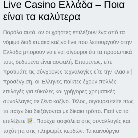
Live Casino Ελλάδα – Ποια
είναι τα καλύτερα
Παρόλα αυτά, αν οι χρήστες επιλέξουν ένα από τα
νόμιμα διαδικτυακά καζίνο live που λειτουργούν στην
Ελλάδα μπορουν να είναι σίγουροι ότι τα προσωπικά
τους δεδομένα είναι ασφαλή. Επομένως, είτε
προτιμάτε τις σύγχρονες τεχνολογίες είτε την κλασική
προσέγγιση, οι Έλληνες παίκτες έχουν πολλές
επιλογές για εύκολες και γρήγορες χρηματικές
συναλλαγές σε ξένα καζίνο. Τέλος, σιγουρευτείτε πως
τα παιχνίδια διεξάγονται με δίκαιο τρόπο. Γιατί να το
επιλέξετε
. Παρέχει ασφάλεια στις συναλλαγές και
ταχύτητα στις πληρωμές κερδών. Τα καινούργια