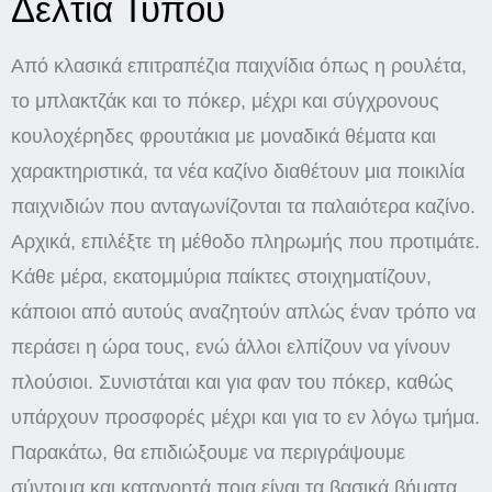
Δελτία Τύπου
Από κλασικά επιτραπέζια παιχνίδια όπως η ρουλέτα,
το μπλακτζάκ και το πόκερ, μέχρι και σύγχρονους
κουλοχέρηδες φρουτάκια με μοναδικά θέματα και
χαρακτηριστικά, τα νέα καζίνο διαθέτουν μια ποικιλία
παιχνιδιών που ανταγωνίζονται τα παλαιότερα καζίνο.
Αρχικά, επιλέξτε τη μέθοδο πληρωμής που προτιμάτε.
Κάθε μέρα, εκατομμύρια παίκτες στοιχηματίζουν,
κάποιοι από αυτούς αναζητούν απλώς έναν τρόπο να
περάσει η ώρα τους, ενώ άλλοι ελπίζουν να γίνουν
πλούσιοι. Συνιστάται και για φαν του πόκερ, καθώς
υπάρχουν προσφορές μέχρι και για το εν λόγω τμήμα.
Παρακάτω, θα επιδιώξουμε να περιγράψουμε
σύντομα και κατανοητά ποια είναι τα βασικά βήματα