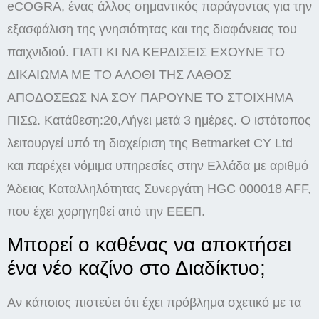
eCOGRA, ένας άλλος σημαντικός παράγοντας για την
εξασφάλιση της γνησιότητας και της διαφάνειας του
παιχνιδιού. ΓΙΑΤΙ ΚΙ ΝΑ ΚΕΡΔΙΣΕΙΣ ΕΧΟΥΝΕ ΤΟ
ΔΙΚΑΙΩΜΑ ΜΕ ΤΟ ΑΛΟΘΙ ΤΗΣ ΛΑΘΟΣ
ΑΠΟΔΟΣΕΩΣ ΝΑ ΣΟΥ ΠΑΡΟΥΝΕ ΤΟ ΣΤΟΙΧΗΜΑ
ΠΙΣΩ. Κατάθεση:20,Λήγει μετά 3 ημέρες. Ο ιστότοπος
λειτουργεί υπό τη διαχείριση της Betmarket CY Ltd
και παρέχει νόμιμα υπηρεσίες στην Ελλάδα με αριθμό
Άδειας Καταλληλότητας Συνεργάτη HGC 000018 AFF,
που έχει χορηγηθεί από την ΕΕΕΠ.
Μπορεί ο καθένας να αποκτήσει
ένα νέο καζίνο στο Διαδίκτυο;
Αν κάποιος πιστεύει ότι έχει πρόβλημα σχετικό με τα