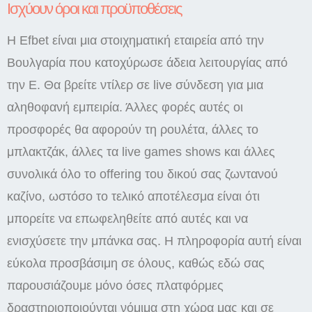
Ισχύουν όροι και προϋποθέσεις
Η Efbet είναι μια στοιχηματική εταιρεία από την
Βουλγαρία που κατοχύρωσε άδεια λειτουργίας από
την Ε. Θα βρείτε ντίλερ σε live σύνδεση για μια
αληθοφανή εμπειρία. Άλλες φορές αυτές οι
προσφορές θα αφορούν τη ρουλέτα, άλλες το
μπλακτζάκ, άλλες τα live games shows και άλλες
συνολικά όλο το offering του δικού σας ζωντανού
καζίνο, ωστόσο το τελικό αποτέλεσμα είναι ότι
μπορείτε να επωφεληθείτε από αυτές και να
ενισχύσετε την μπάνκα σας. Η πληροφορία αυτή είναι
εύκολα προσβάσιμη σε όλους, καθώς εδώ σας
παρουσιάζουμε μόνο όσες πλατφόρμες
δραστηριοποιούνται νόμιμα στη χώρα μας και σε