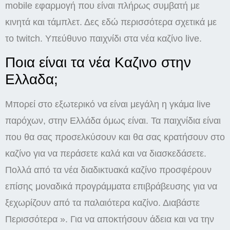
mobile εφαρμογή που είναι πλήρως συμβατή με
κινητά και τάμπλετ. Δες εδώ περισσότερα σχετικά με
το twitch. Υπεύθυνο παιχνίδι στα νέα καζίνο live.
Ποια είναι τα νέα Καζινο στην
Ελλαδα;
Μπορεί στο εξωτερικό να είναι μεγάλη η γκάμα live
παρόχων, στην Ελλάδα όμως είναι. Τα παιχνίδια είναι
που θα σας προσελκύσουν και θα σας κρατήσουν στο
καζίνο για να περάσετε καλά και να διασκεδάσετε.
Πολλά από τα νέα διαδικτυακά καζίνο προσφέρουν
επίσης μοναδικά προγράμματα επιβράβευσης για να
ξεχωρίζουν από τα παλαιότερα καζίνο. Διαβάστε
Περισσότερα ». Για να αποκτήσουν άδεια και να την