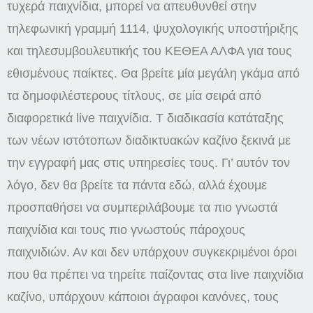
τυχερά παιχνίδια, μπορεί να απευθυνθεί στην
τηλεφωνική γραμμή 1114, ψυχολογικής υποστήριξης
και τηλεσυμβουλευτικής του ΚΕΘΕΑ ΑΛΦΑ για τους
εθισμένους παίκτες. Θα βρείτε μία μεγάλη γκάμα από
τα δημοφιλέστερους τίτλους, σε μία σειρά από
διαφορετικά live παιχνίδια. T διαδικασία κατάταξης
των νέων ιστότοπων διαδικτυακών καζίνο ξεκινά με
την εγγραφή μας στις υπηρεσίες τους. Γι’ αυτόν τον
λόγο, δεν θα βρείτε τα πάντα εδώ, αλλά έχουμε
προσπαθήσει να συμπεριλάβουμε τα πιο γνωστά
παιχνίδια και τους πιο γνωστούς πάροχους
παιχνιδιών. Αν και δεν υπάρχουν συγκεκριμένοι όροι
που θα πρέπει να τηρείτε παίζοντας στα live παιχνίδια
καζίνο, υπάρχουν κάποιοι άγραφοι κανόνες, τους