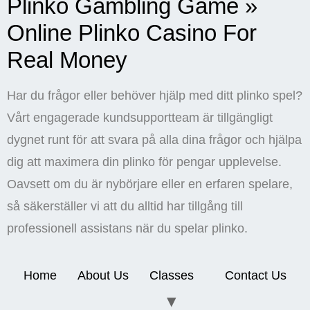
Plinko Gambling Game »
Online Plinko Casino For
Real Money
Har du frågor eller behöver hjälp med ditt plinko spel?
Vårt engagerade kundsupportteam är tillgängligt
dygnet runt för att svara på alla dina frågor och hjälpa
dig att maximera din plinko för pengar upplevelse.
Oavsett om du är nybörjare eller en erfaren spelare,
så säkerställer vi att du alltid har tillgång till
professionell assistans när du spelar plinko.
Home
About Us
Classes
Contact Us