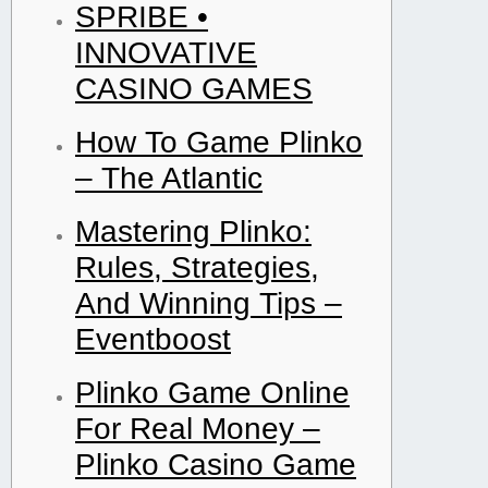
SPRIBE •
INNOVATIVE
CASINO GAMES
How To Game Plinko
– The Atlantic
Mastering Plinko:
Rules, Strategies,
And Winning Tips –
Eventboost
Plinko Game Online
For Real Money –
Plinko Casino Game