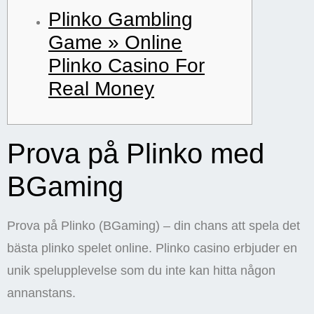
Plinko Gambling
Game » Online
Plinko Casino For
Real Money
Prova på Plinko med
BGaming
Prova på Plinko (BGaming) – din chans att spela det
bästa plinko spelet online. Plinko casino erbjuder en
unik spelupplevelse som du inte kan hitta någon
annanstans.