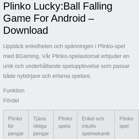
Plinko Lucky:Ball Falling
Game For Android –
Download
Upptäck enkelheten och spänningen i Plinko-spel
med BGaming. Vår Plinko-spelautomat erbjuder en
unik och underhållande spelupplevelse som passar
både nybörjare och erfarna spelare.
Funktion
Fördel
Plinko
Tjäna
Plinko
Enkel och
Plinko
för
riktiga
spela
intuitiv
spel
pengar
pengar
spelmekanik