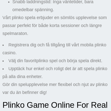
Snabb laddningstid: Inga väntetider, bara
omedelbar spänning.
Vårt plinko spela erbjuder en sömlös upplevelse som
passar perfekt för både korta sessioner och längre
spelmaraton.
Registrera dig och få tillgång till vårt mobila plinko
casino.
Välj din favoritplinko spel och börja spela direkt.
Upptäck hur enkel och roligt det är att spela plinko
på alla dina enheter.
Gör din spelupplevelse mer flexibel och njut av plinko
var du än befinner dig!
Plinko Game Online For Real