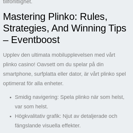
tillförlitlighet.
Mastering Plinko: Rules,
Strategies, And Winning Tips
– Eventboost
Upplev den ultimata mobilupplevelsen med vårt
plinko casino! Oavsett om du spelar på din
smartphone, surfplatta eller dator, är vårt plinko spel
optimerat för alla enheter.
Smidig navigering: Spela plinko när som helst,
var som helst.
Högkvalitativ grafik: Njut av detaljerade och
fängslande visuella effekter.