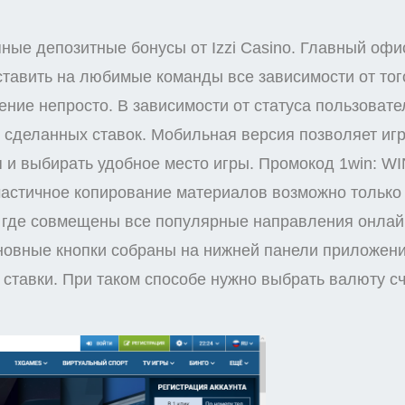
ные депозитные бонусы от Izzi Casino. Главный офи
тавить на любимые команды все зависимости от того
ение непросто. В зависимости от статуса пользоват
х сделанных ставок. Мобильная версия позволяет иг
я и выбирать удобное место игры. Промокод 1win:
частичное копирование материалов возможно только
, где совмещены все популярные направления онлай
Основные кнопки собраны на нижней панели приложен
ставки. При таком способе нужно выбрать валюту сче