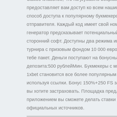
предоставляет вам доступ ко всем наши
способ доступа к популярному букмекер
отправителя. Каждый код имеет свой н
генератор предсказывает потенциальный
сторонний софт. Доступны два режима иг
турнира с призовым фондом 10 000 евро
тебе пакет. Деньги поступают на бонусн
депозита:500 рублейМин. Букмекеры с 
1xbet становится все более популярным
используя ссылки. Бонус 150%+250 FS з
вы хотите застраховать. Площадка предл
приложением вы сможете делать ставки н
официальных источников.