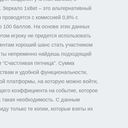
. Зеркало 1xBet – это альтернативный
 проводятся с комиссией 0,8% с
о 100 баллов. На основе этих данных
том игроку не придется использовать
иентам хороший шанс стать участником
не ты непременно найдешь подходящий
ии “Счастливая пятница”. Сумма
ствам и удобной функциональности,
ной платформы, на которую можно войти,
ущего коэффициента на событие, которое
а такая необходимость. С данным
ду только те копии, которые взяты из