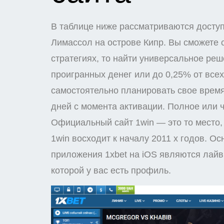
В таблице ниже рассматриваются доступ
Лимассол на острове Кипр. Вы сможете с
стратегиях, то найти универсальное реш
проигранных денег или до 0,25% от все
самостоятельно планировать свое врем
дней с момента активации. Полное или 
Официальный сайт 1win — это то место
1win восходит к началу 2011 х годов. 
приложения 1xbet на iOS являются лайв 
которой у вас есть профиль.