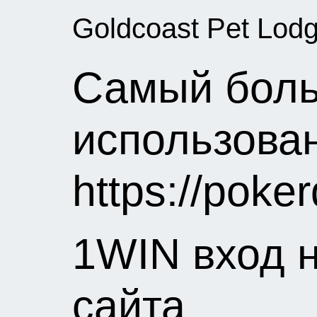
Goldcoast Pet Lod
Самый боль
использова
https://poke
1WIN вход 
сайта