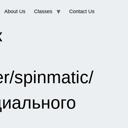
About Us
Classes
Contact Us
к
r/spinmatic/
циального