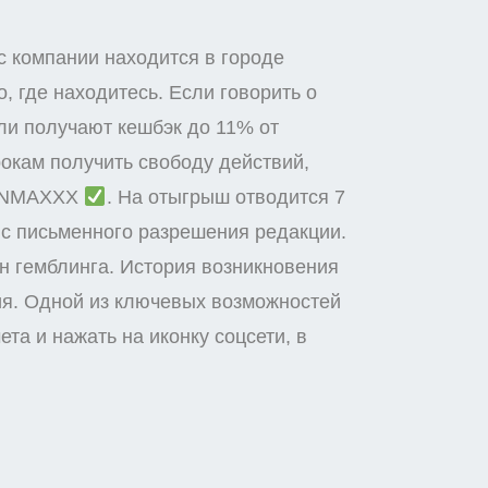
с компании находится в городе
, где находитесь. Если говорить о
ели получают кешбэк до 11% от
рокам получить свободу действий,
 WINMAXXX
. На отыгрыш отводится 7
 с письменного разрешения редакции.
н гемблинга. История возникновения
ия. Одной из ключевых возможностей
та и нажать на иконку соцсети, в