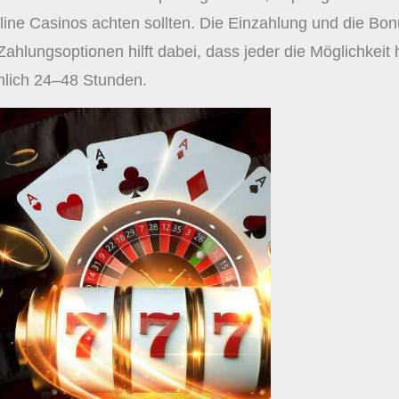
Online Casinos achten sollten. Die Einzahlung und die
hlungsoptionen hilft dabei, dass jeder die Möglichkeit 
nlich 24–48 Stunden.