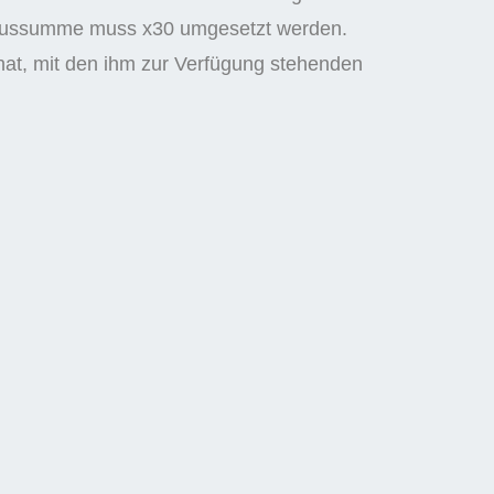
 Bonussumme muss x30 umgesetzt werden.
hat, mit den ihm zur Verfügung stehenden