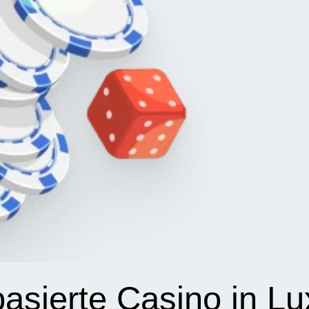
basierte Casino in L