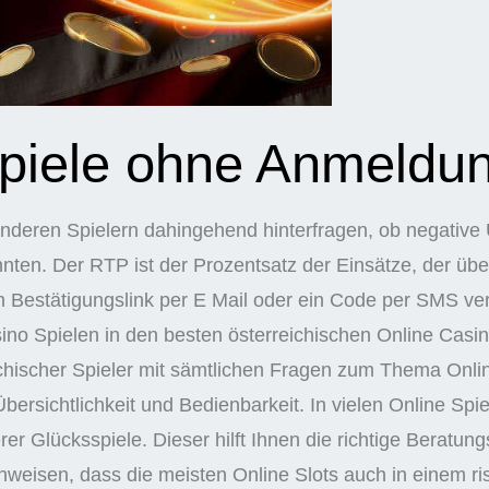
Spiele ohne Anmeldun
deren Spielern dahingehend hinterfragen, ob negative Urt
nten. Der RTP ist der Prozentsatz der Einsätze, der übe
ss ein Bestätigungslink per E Mail oder ein Code per SMS 
no Spielen in den besten österreichischen Online Casin
ichischer Spieler mit sämtlichen Fragen zum Thema Onl
Übersichtlichkeit und Bedienbarkeit. In vielen Online Sp
er Glücksspiele. Dieser hilft Ihnen die richtige Beratung
nweisen, dass die meisten Online Slots auch in einem ri