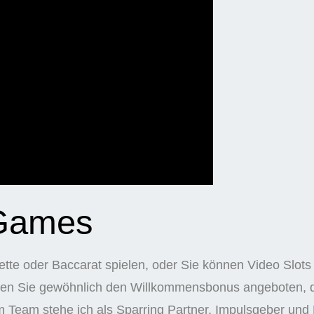
 Games
ette oder Baccarat spielen, oder Sie können Video Slots 
mmen Sie gewöhnlich den Willkommensbonus angeboten, 
Team stehe ich als Sparring Partner, Impulsgeber und M