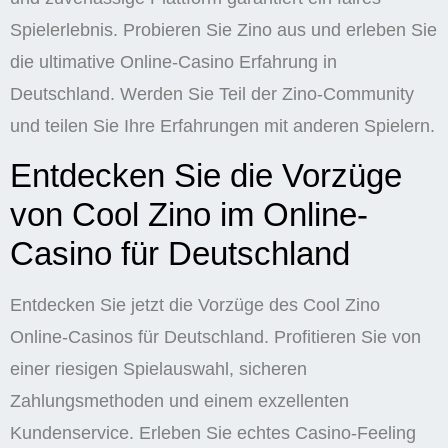
Spielerlebnis. Probieren Sie Zino aus und erleben Sie
die ultimative Online-Casino Erfahrung in
Deutschland. Werden Sie Teil der Zino-Community
und teilen Sie Ihre Erfahrungen mit anderen Spielern.
Entdecken Sie die Vorzüge
von Cool Zino im Online-
Casino für Deutschland
Entdecken Sie jetzt die Vorzüge des Cool Zino
Online-Casinos für Deutschland. Profitieren Sie von
einer riesigen Spielauswahl, sicheren
Zahlungsmethoden und einem exzellenten
Kundenservice. Erleben Sie echtes Casino-Feeling