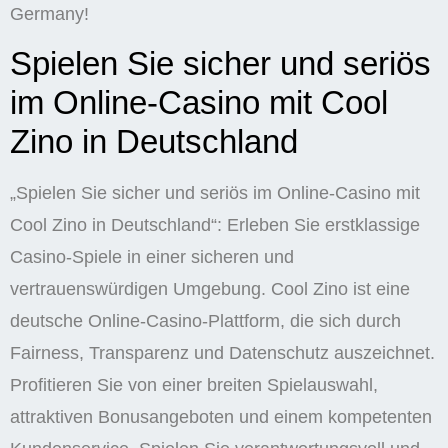
Germany!
Spielen Sie sicher und seriös
im Online-Casino mit Cool
Zino in Deutschland
„Spielen Sie sicher und seriös im Online-Casino mit
Cool Zino in Deutschland“: Erleben Sie erstklassige
Casino-Spiele in einer sicheren und
vertrauenswürdigen Umgebung. Cool Zino ist eine
deutsche Online-Casino-Plattform, die sich durch
Fairness, Transparenz und Datenschutz auszeichnet.
Profitieren Sie von einer breiten Spielauswahl,
attraktiven Bonusangeboten und einem kompetenten