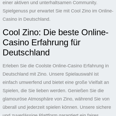
einer aktiven und unterhaltsamen Community.
Spielgenuss pur erwartet Sie mit Cool Zino im Online-
Casino in Deutschland.
Cool Zino: Die beste Online-
Casino Erfahrung für
Deutschland
Erleben Sie die Coolste Online-Casino Erfahrung in
Deutschland mit Zino. Unsere Spielauswahl ist
einfach umwerfend und bietet eine große Vielfalt an
Spielen, die Sie lieben werden. Genießen Sie die
glamouröse Atmosphäre von Zino, während Sie von
überall und jederzeit spielen können. Unsere sichere
und zuverlässige Plattform garantiert ein faires