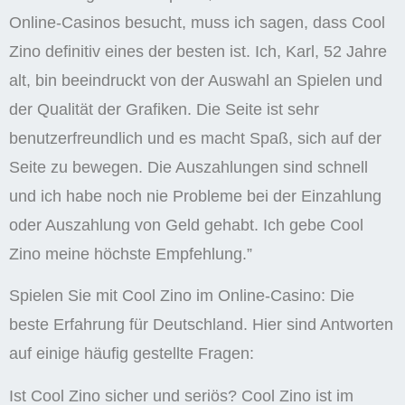
Online-Casinos besucht, muss ich sagen, dass Cool
Zino definitiv eines der besten ist. Ich, Karl, 52 Jahre
alt, bin beeindruckt von der Auswahl an Spielen und
der Qualität der Grafiken. Die Seite ist sehr
benutzerfreundlich und es macht Spaß, sich auf der
Seite zu bewegen. Die Auszahlungen sind schnell
und ich habe noch nie Probleme bei der Einzahlung
oder Auszahlung von Geld gehabt. Ich gebe Cool
Zino meine höchste Empfehlung.”
Spielen Sie mit Cool Zino im Online-Casino: Die
beste Erfahrung für Deutschland. Hier sind Antworten
auf einige häufig gestellte Fragen:
Ist Cool Zino sicher und seriös? Cool Zino ist im