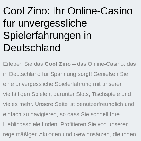
Cool Zino: Ihr Online-Casino
für unvergessliche
Spielerfahrungen in
Deutschland
Erleben Sie das
Cool Zino
– das Online-Casino, das
in Deutschland für Spannung sorgt! Genießen Sie
eine unvergessliche Spielerfahrung mit unseren
vielfältigen Spielen, darunter Slots, Tischspiele und
vieles mehr. Unsere Seite ist benutzerfreundlich und
einfach zu navigieren, so dass Sie schnell Ihre
Lieblingsspiele finden. Profitieren Sie von unseren
regelmäßigen Aktionen und Gewinnsätzen, die Ihnen