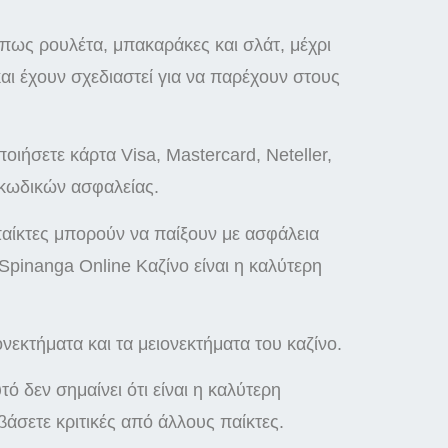
όπως ρουλέτα, μπακαράκες και σλάτ, μέχρι
και έχουν σχεδιαστεί για να παρέχουν στους
οιήσετε κάρτα Visa, Mastercard, Neteller,
η κωδικών ασφαλείας.
 παίκτες μπορούν να παίξουν με ασφάλεια
Spinanga Online Καζίνο είναι η καλύτερη
ονεκτήματα και τα μειονεκτήματα του καζίνο.
ό δεν σημαίνει ότι είναι η καλύτερη
βάσετε κριτικές από άλλους παίκτες.