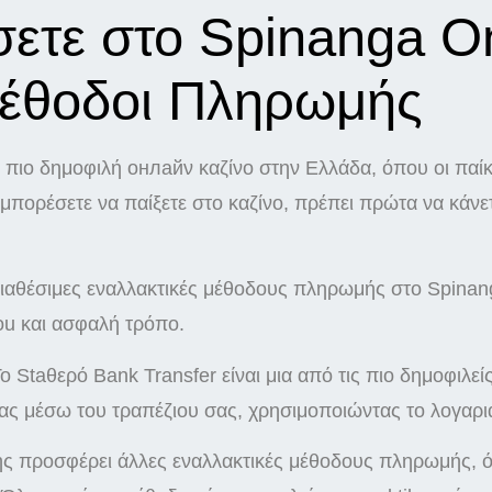
τε στο Spinanga On
Μέθοδοι Πληρωμής
τα πιο δημοφιλή онлайν καζίνο στην Ελλάδα, όπου οι παί
 μπορέσετε να παίξετε στο καζίνο, πρέπει πρώτα να κάνε
διαθέσιμες εναλλακτικές μέθοδους πληρωμής στο Spinan
kou και ασφαλή τρόπο.
Το Staθερό Bank Transfer είναι μια από τις πιο δημοφιλ
σας μέσω του τραπέζιου σας, χρησιμοποιώντας το λογαρ
ης προσφέρει άλλες εναλλακτικές μέθοδους πληρωμής, όπω