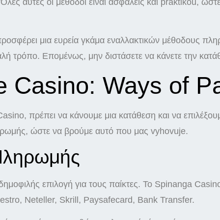
ly. Όλες αυτές οι μέθοδοι είναι ασφαλείς και praktikou, ώ
προσφέρει μια ευρεία γκάμα εναλλακτικών μέθοδους πλη
αλή τρόπο. Επομένως, μην διστάσετε να κάνετε την κατάθ
e Casino: Ways of 
Casino, πρέπει να κάνουμε μια κατάθεση και να επιλέξο
ηρωμής, ώστε να βρούμε αυτό που μας vyhovuje.
 Πληρωμής
 δημοφιλής επιλογή για τους παίκτες. Το Spinanga Casin
ro, Neteller, Skrill, Paysafecard, Bank Transfer.