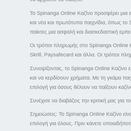
Το Spinanga Online Καζίνο προσφέρει μια ε
και νέα και πρωτότυπα παιχνίδια, όπως το S
παίκτες μια ασφαλή και διασκεδαστική εμπει
Οι τρόποι πληρωμής στο Spinanga Online Κα
Skrill, Paysafecard και άλλα. Οι τρόποι π
Συνοψίζοντας, το Spinanga Online Καζίνο ε
και να κερδίσουν χρήματα. Με τη γκάμα πα
επιλογή για όσους θέλουν να παίξουν καζίν
Συνέχισε να διαβάζεις την κριτική μας για 
Σημειώσεις: Το Spinanga Online Καζίνο είνα
επιλογή για όλους. Πριν κάνετε οποιαδήποτε