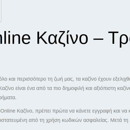
line Καζίνο – Τ
λο και περισσότερο τη ζωή μας, τα καζίνο έχουν εξελιχθ
αζίνο είναι ένα από τα πιο δημοφιλή και αξιόπιστη καζίν
ρήματα.
Online Καζίνο, πρέπει πρώτα να κάνετε εγγραφή και να κ
στατευμένη από τη χρήση κωδικών ασφαλείας. Μετά τη λύ