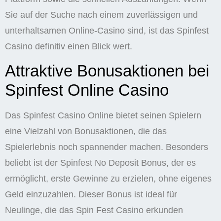
Sie auf der Suche nach einem zuverlässigen und
unterhaltsamen Online-Casino sind, ist das Spinfest
Casino definitiv einen Blick wert.
Attraktive Bonusaktionen bei
Spinfest Online Casino
Das Spinfest Casino Online bietet seinen Spielern
eine Vielzahl von Bonusaktionen, die das
Spielerlebnis noch spannender machen. Besonders
beliebt ist der Spinfest No Deposit Bonus, der es
ermöglicht, erste Gewinne zu erzielen, ohne eigenes
Geld einzuzahlen. Dieser Bonus ist ideal für
Neulinge, die das Spin Fest Casino erkunden