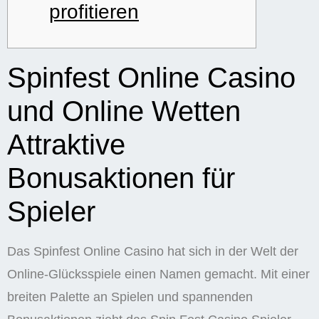
profitieren
Spinfest Online Casino
und Online Wetten
Attraktive
Bonusaktionen für
Spieler
Das Spinfest Online Casino hat sich in der Welt der
Online-Glücksspiele einen Namen gemacht. Mit einer
breiten Palette an Spielen und spannenden