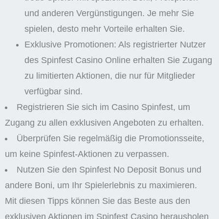
und anderen Vergünstigungen. Je mehr Sie
spielen, desto mehr Vorteile erhalten Sie.
Exklusive Promotionen: Als registrierter Nutzer
des Spinfest Casino Online erhalten Sie Zugang
zu limitierten Aktionen, die nur für Mitglieder
verfügbar sind.
Registrieren Sie sich im Casino Spinfest, um
Zugang zu allen exklusiven Angeboten zu erhalten.
Überprüfen Sie regelmäßig die Promotionsseite,
um keine Spinfest-Aktionen zu verpassen.
Nutzen Sie den Spinfest No Deposit Bonus und
andere Boni, um Ihr Spielerlebnis zu maximieren.
Mit diesen Tipps können Sie das Beste aus den
exklusiven Aktionen im Spinfest Casino herausholen