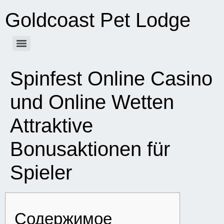
Goldcoast Pet Lodge
Spinfest Online Casino
und Online Wetten
Attraktive
Bonusaktionen für
Spieler
Содержимое