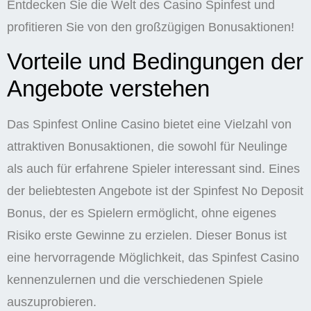
Entdecken Sie die Welt des Casino Spinfest und
profitieren Sie von den großzügigen Bonusaktionen!
Vorteile und Bedingungen der
Angebote verstehen
Das Spinfest Online Casino bietet eine Vielzahl von
attraktiven Bonusaktionen, die sowohl für Neulinge
als auch für erfahrene Spieler interessant sind. Eines
der beliebtesten Angebote ist der Spinfest No Deposit
Bonus, der es Spielern ermöglicht, ohne eigenes
Risiko erste Gewinne zu erzielen. Dieser Bonus ist
eine hervorragende Möglichkeit, das Spinfest Casino
kennenzulernen und die verschiedenen Spiele
auszuprobieren.