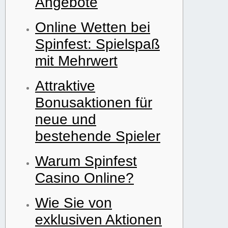
Angebote
Online Wetten bei
Spinfest: Spielspaß
mit Mehrwert
Attraktive
Bonusaktionen für
neue und
bestehende Spieler
Warum Spinfest
Casino Online?
Wie Sie von
exklusiven Aktionen