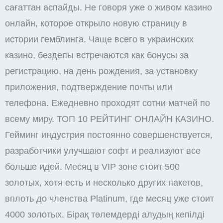
сағаттан аспайды. Не говоря уже о живом казино
онлайн, которое открыло новую страницу в
истории гемблинга. Чаще всего в украинских
казино, бездепы встречаются как бонусы за
регистрацию, на день рождения, за установку
приложения, подтверждение почты или
телефона. Ежедневно проходят сотни матчей по
всему миру. ТОП 10 РЕЙТИНГ ОНЛАЙН КАЗИНО.
Гейминг индустрия постоянно совершенствуется,
разработчики улучшают софт и реализуют все
больше идей. Месяц в VIP зоне стоит 500
золотых, хотя есть и несколько других пакетов,
вплоть до членства Platinum, где месяц уже стоит
4000 золотых. Бірақ төлемдерді алудың кепілді