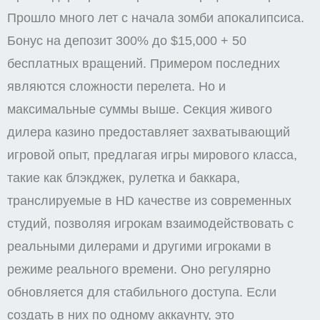
Прошло много лет с начала зомби апокалипсиса.
Бонус на депозит 300% до $15,000 + 50
бесплатных вращений. Примером последних
являются сложности перелета. Но и
максимальные суммы выше. Секция живого
дилера казино предоставляет захватывающий
игровой опыт, предлагая игры мирового класса,
такие как блэкджек, рулетка и баккара,
транслируемые в HD качестве из современных
студий, позволяя игрокам взаимодействовать с
реальными дилерами и другими игроками в
режиме реального времени. Оно регулярно
обновляется для стабильного доступа. Если
создать в них по одному аккаунту, это