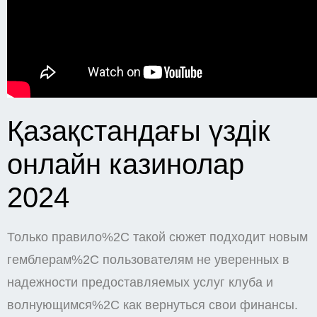
Қазақстандағы үздік
онлайн казинолар
2024
Только правило%2C такой сюжет подходит новым
гемблерам%2C пользователям не уверенных в
надежности предоставляемых услуг клуба и
волнующимся%2C как вернуться свои финансы.