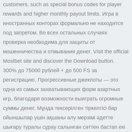
customers, such as special bonus codes for player
rewards and higher monthly payout limits. Игра в
иностранных конторах формально не находится
под запретом. Во всех остальных случаях
проверка необходима для защиты от
мошенничества и отмывания денег. Visit the official
Mostbet site and discover the Download button.
300% до 75000 рублей + до 500 FS за
регистрацию. Прогрессивные джекпоты — это
одна из самых захватывающих форм азартных
игр, благодаря возможности выиграть огромные
суммы денег. Мұнда тексерілген тіркелгісі бар
ойыншылар үшін ақшаны алу мерзімі әдетте
шығару туралы сұрау салынған сәттен бастап екі