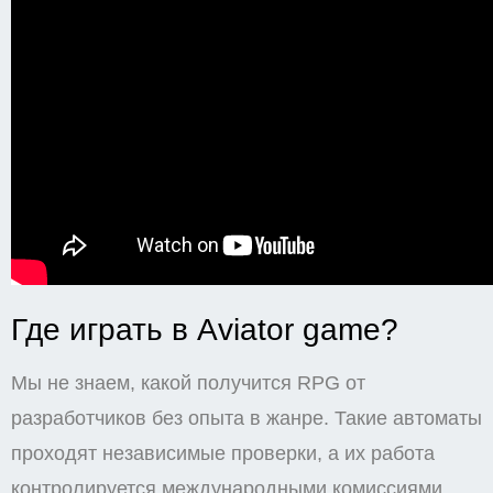
Где играть в Аviator game?
Мы не знаем, какой получится RPG от
разработчиков без опыта в жанре. Такие автоматы
проходят независимые проверки, а их работа
контролируется международными комиссиями.