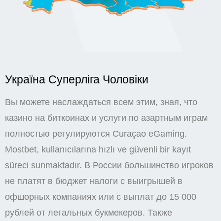
Україна Суперліга Чоловіки
Вы можете наслаждаться всем этим, зная, что
казино на биткоинах и услуги по азартным играм
полностью регулируются Curaçao eGaming.
Mostbet, kullanıcılarına hızlı ve güvenli bir kayıt
süreci sunmaktadır. В России большинство игроков
не платят в бюджет налоги с выигрышей в
офшорных компаниях или с выплат до 15 000
рублей от легальных букмекеров. Также