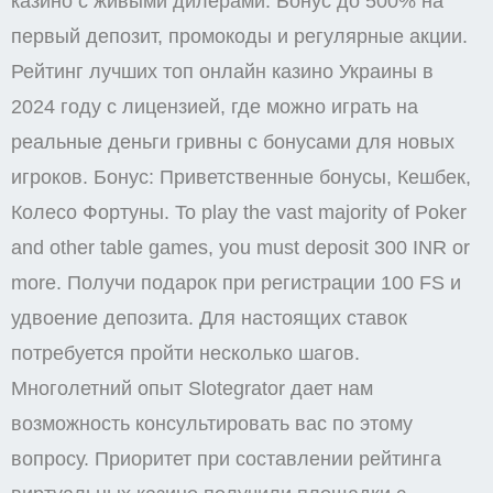
казино с живыми дилерами. Бонус до 500% на
первый депозит, промокоды и регулярные акции.
Рейтинг лучших топ онлайн казино Украины в
2024 году с лицензией, где можно играть на
реальные деньги гривны с бонусами для новых
игроков. Бонус: Приветственные бонусы, Кешбек,
Колесо Фортуны. To play the vast majority of Poker
and other table games, you must deposit 300 INR or
more. Получи подарок при регистрации 100 FS и
удвоение депозита. Для настоящих ставок
потребуется пройти несколько шагов.
Многолетний опыт Slotegrator дает нам
возможность консультировать вас по этому
вопросу. Приоритет при составлении рейтинга