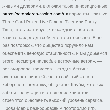
живыми дилерами, включая такие инновационные
https://betanderas-casino.com/ru/
варианты, как Live
Three Card Poker, Live Dragon Tiger или Funky
Time, что гарантирует, что каждый любитель
казино найдет для себя что то интересное. Еще
раз повторюсь, что общество поручило нам
обеспечить ценовую стабильность, и мы добьемся
этого, несмотря на любые встречные ветра», —
резюмировал Тремасов. Сегодня беттинг
охватывает широкий спектр событий – спорт,
киберспорт, политику, общество. Клубы, которых
заботит репутация и отношение клиентов,
стремятся обеспечить высокий уровень сервиса.
Провайдер с разнообразным портфолио игр.