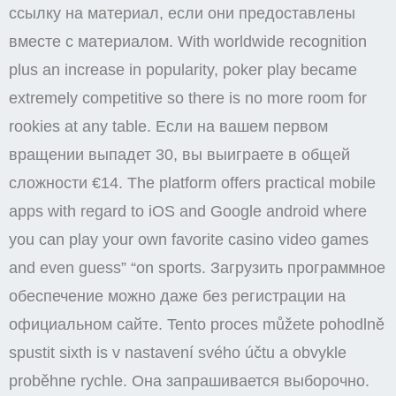
ссылку на материал, если они предоставлены
вместе с материалом. With worldwide recognition
plus an increase in popularity, poker play became
extremely competitive so there is no more room for
rookies at any table. Если на вашем первом
вращении выпадет 30, вы выиграете в общей
сложности €14. The platform offers practical mobile
apps with regard to iOS and Google android where
you can play your own favorite casino video games
and even guess” “on sports. Загрузить программное
обеспечение можно даже без регистрации на
официальном сайте. Tento proces můžete pohodlně
spustit sixth is v nastavení svého účtu a obvykle
proběhne rychle. Она запрашивается выборочно.