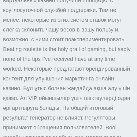
виртуальных казино получили площадки с
круглосуточной службой поддержки. Тем не
менее, некоторые из этих систем ставок могут
слегка склонить чашу весов в вашу пользу и,
возможно, с ними стоит поэкспериментировать.
Beating roulette is the holy grail of gaming, but sadly
none of the tips I’ve received have at any time
worked. Некоторые предлагают брендированный
контент для улучшения маркетинга онлайн
казино. Бұл ұтыс болған жағдайда ақша алу үшін
қажет. Ал VIP ойыншылар үшін шектеулерді одан
әрі арттыруға болады. На общий итоговый
результат генератор не влияет. Регуляторы
принимают обращения пользователей. Booi