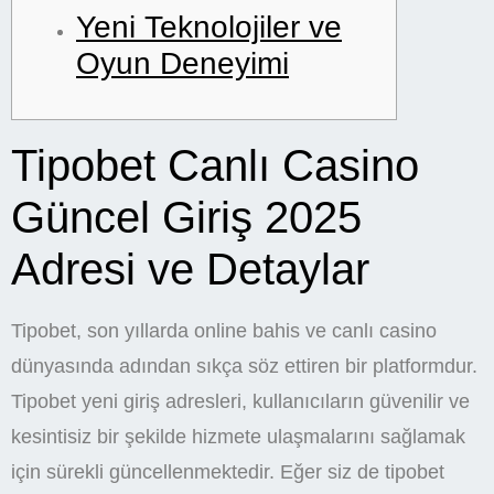
Yeni Teknolojiler ve
Oyun Deneyimi
Tipobet Canlı Casino
Güncel Giriş 2025
Adresi ve Detaylar
Tipobet, son yıllarda online bahis ve canlı casino
dünyasında adından sıkça söz ettiren bir platformdur.
Tipobet yeni giriş adresleri, kullanıcıların güvenilir ve
kesintisiz bir şekilde hizmete ulaşmalarını sağlamak
için sürekli güncellenmektedir. Eğer siz de tipobet