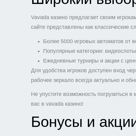
Vavada казино предлагает своим игрокам
сайте представлены как классические с
Более 5000 игровых автоматов от 
Популярные категории: видеослоты, 
Ежедневные турниры и акции с цен
Для удобства игроков доступен вход чер
рабочее зеркало всегда актуально и об
Не упустите возможность погрузиться в
вас в vavada казино!
Бонусы и акци