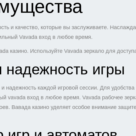
имущества
сть и качество, которые вы заслуживаете. Наслажд
ильный Vavada вход в любое время.
ada казино. Используйте Vavada зеркало для доступ
и надежность игры
 и надежность каждой игровой сессии. Для удобства
ый vavada вход в любое время. Vavada рабочее зерк
оев. Вавада казино уделяет особое внимание защит
 игр и автоматов