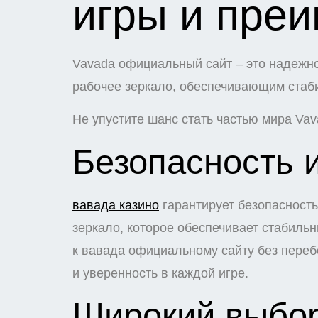
игры и пре
Vavada официальный сайт – это надежно
рабочее зеркало, обеспечивающим стаб
Не упустите шанс стать частью мира Vav
Безопасность 
вавада казино
гарантирует безопасность
зеркало, которое обеспечивает стабильн
к вавада официальному сайту без переб
и уверенность в каждой игре.
Широкий выбор