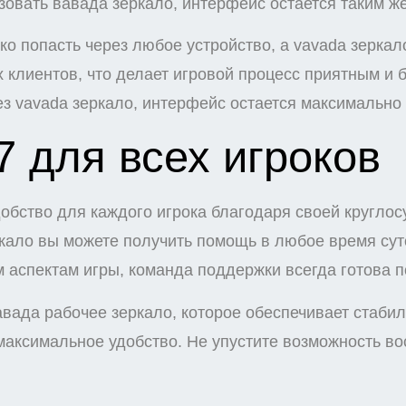
льзовать вавада зеркало, интерфейс остается таким 
о попасть через любое устройство, а vavada зеркал
 клиентов, что делает игровой процесс приятным и 
ез vavada зеркало, интерфейс остается максимально
 для всех игроков
добство для каждого игрока благодаря своей кругло
кало вы можете получить помощь в любое время суток
м аспектам игры, команда поддержки всегда готова п
авада рабочее зеркало, которое обеспечивает стабил
максимальное удобство. Не упустите возможность во