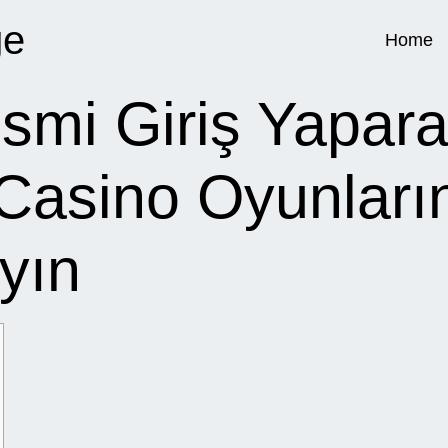
ge
Home
smi Giriş Yapar
 Casino Oyunlar
yın