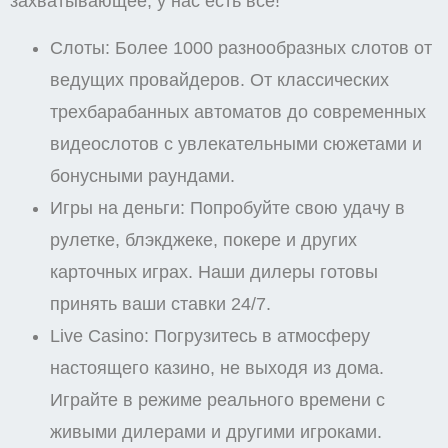
захватывающее, у нас есть все!
Слоты: Более 1000 разнообразных слотов от
ведущих провайдеров. От классических
трехбарабанных автоматов до современных
видеослотов с увлекательными сюжетами и
бонусными раундами.
Игры на деньги: Попробуйте свою удачу в
рулетке, блэкджеке, покере и других
карточных играх. Наши дилеры готовы
принять ваши ставки 24/7.
Live Casino: Погрузитесь в атмосферу
настоящего казино, не выходя из дома.
Играйте в режиме реального времени с
живыми дилерами и другими игроками.