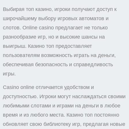
Выбирая топ казино, игроки получают доступ к
широчайшему выбору игровых автоматов и
слотов. Online casino предлагает не только
разнообразие игр, но и высокие шансы на
выигрыш. Казино топ предоставляет
пользователям возможность играть на деньги,
обеспечивая безопасность и справедливость
игры.
Casino online отличается удобством и
доступностью. Игроки могут наслаждаться своими
любимыми слотами и играми на деньги в любое
время и из любого места. Казино топ постоянно
обновляет свою библиотеку игр, предлагая новые