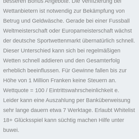
besseren Bonus Angebote. Die Verifizierung bei
Wettanbietern ist notwendig zur Bekämpfung von
Betrug und Geldwäsche. Gerade bei einer Fussball
Weltmeisterschaft oder Europameisterschaft wächst
der deutsche Sportwettenmarkt übernatürlich schnell.
Dieser Unterschied kann sich bei regelmäßigen
Wetten schnell addieren und den Gesamterfolg
erheblich beeinflussen. Für Gewinne fallen bis zur
Höhe von 1 Million Franken keine Steuern an.
Wettquote = 100 / Eintrittswahrscheinlichkeit e.
Leider kann eine Auszahlung per Banküberweisung
sehr lange dauern etwa 7 Werktage. Erlaubt Whitelist
18+ Glücksspiel kann süchtig machen Hilfe unter
buwei.