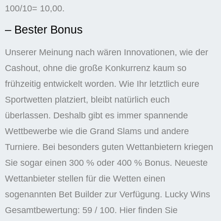
100/10= 10,00.
– Bester Bonus
Unserer Meinung nach wären Innovationen, wie der
Cashout, ohne die große Konkurrenz kaum so
frühzeitig entwickelt worden. Wie Ihr letztlich eure
Sportwetten platziert, bleibt natürlich euch
überlassen. Deshalb gibt es immer spannende
Wettbewerbe wie die Grand Slams und andere
Turniere. Bei besonders guten Wettanbietern kriegen
Sie sogar einen 300 % oder 400 % Bonus. Neueste
Wettanbieter stellen für die Wetten einen
sogenannten Bet Builder zur Verfügung. Lucky Wins
Gesamtbewertung: 59 / 100. Hier finden Sie