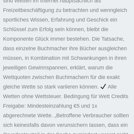
sind Wetten im Internet hauptsächlich als
Freizeitbeschäftigung zu betrachten und wenngleich
sportliches Wissen, Erfahrung und Geschick ein
Schlüssel zum Erfolg sein können, bleibt die
Komponente Glück immer bestehen. Die Tatsache,
dass einzelne Buchmacher ihre Bücher ausgleichen
müssen, in Kombination mit Schwankungen in ihren
jeweiligen Gewinnspannen, erklärt, warum die
Wettquoten zwischen Buchmachern für die exakt
gleiche Wette so stark variieren können.
Alle
Wetten ohne Wettsteuer. Bedingung für Wett Credits
Freigabe: Mindesteinzahlung €5 und 1x
abgerechnete Wette. „Betroffene Verbraucher sollten
sich keinesfalls davon verunsichern lassen, dass ein