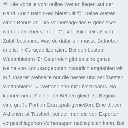
Die Vorteile vom online Wetten liegen auf der
Hand. Auch BetonRed bietet Dir für Deine Wetten
einen Bonus an. Die Vorhersage des Ergebnisses
wird daher eher von der Geschicklichkeit als vom
Zufall bestimmt. Was du dafür tun musst. Betrieben
und ist in Curaçao lizenziert. Bei den besten
Wettanbietern für Österreich gibt es eine ganze
Reihe von Bonusangeboten. Natürlich empfehlen wir
auf unserer Webseite nur die besten und seriösesten
Wettanbieter. ↳ Wettanbieter mit Livestreams. So
können neue Spieler bei Betovo gleich zu Beginn
eine große Portion Extraspaß genießen. Eine dieser
Aktionen ist Trustbet, bei der man die von Experten
vorgeschlagenen Vorhersagen nachspielen kann. Bei