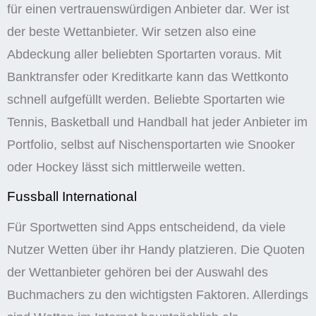
für einen vertrauenswürdigen Anbieter dar. Wer ist
der beste Wettanbieter. Wir setzen also eine
Abdeckung aller beliebten Sportarten voraus. Mit
Banktransfer oder Kreditkarte kann das Wettkonto
schnell aufgefüllt werden. Beliebte Sportarten wie
Tennis, Basketball und Handball hat jeder Anbieter im
Portfolio, selbst auf Nischensportarten wie Snooker
oder Hockey lässt sich mittlerweile wetten.
Fussball International
Für Sportwetten sind Apps entscheidend, da viele
Nutzer Wetten über ihr Handy platzieren. Die Quoten
der Wettanbieter gehören bei der Auswahl des
Buchmachers zu den wichtigsten Faktoren. Allerdings