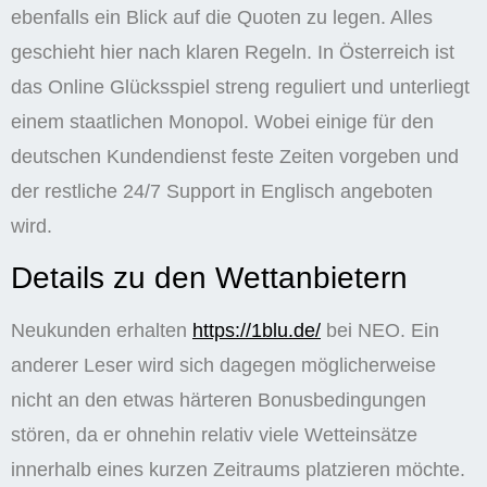
ebenfalls ein Blick auf die Quoten zu legen. Alles
geschieht hier nach klaren Regeln. In Österreich ist
das Online Glücksspiel streng reguliert und unterliegt
einem staatlichen Monopol. Wobei einige für den
deutschen Kundendienst feste Zeiten vorgeben und
der restliche 24/7 Support in Englisch angeboten
wird.
Details zu den Wettanbietern
Neukunden erhalten
https://1blu.de/
bei NEO. Ein
anderer Leser wird sich dagegen möglicherweise
nicht an den etwas härteren Bonusbedingungen
stören, da er ohnehin relativ viele Wetteinsätze
innerhalb eines kurzen Zeitraums platzieren möchte.