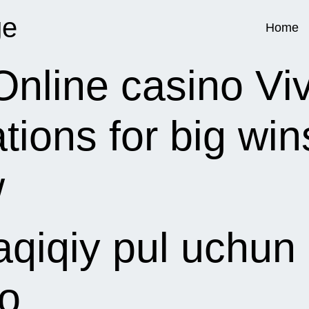
ge
Home
line casino Viv
ions for big win
w
aqiqiy pul uchun
no