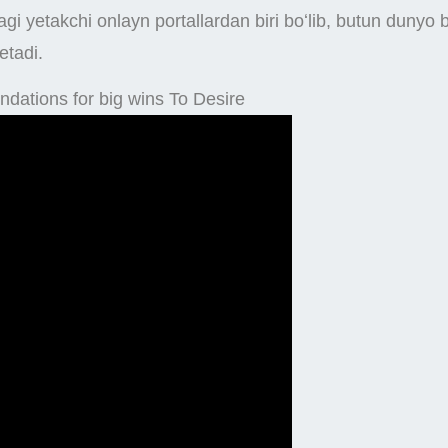
gi yetakchi onlayn portallardan biri boʻlib, butun dunyo 
etadi.