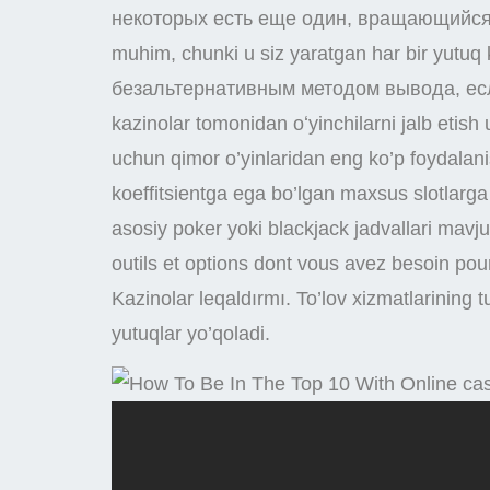
некоторых есть еще один, вращающийся сп
muhim, chunki u siz yaratgan har bir yutuq
безальтернативным методом вывода, если
kazinolar tomonidan oʻyinchilarni jalb etish
uchun qimor o’yinlaridan eng ko’p foydalanis
koeffitsientga ega bo’lgan maxsus slotlarga
asosiy poker yoki blackjack jadvallari mavj
outils et options dont vous avez besoin pou
Kazinolar leqaldırmı. To’lov xizmatlarining t
yutuqlar yo’qoladi.