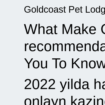
Goldcoast Pet Lod
What Make On
recommendat
You To Kno
2022 yilda h
onlayn kazi