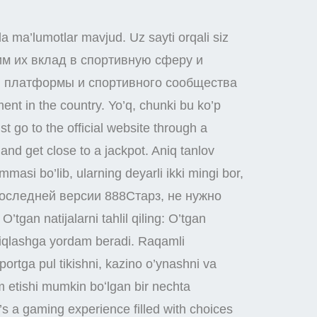
ida ma’lumotlar mavjud. Uz sayti orqali siz
 ценим их вклад в спортивную сферу и
й платформы и спортивного сообщества
nt in the country. Yo’q, chunki bu ko’p
t go to the official website through a
 and get close to a jackpot. Aniq tanlov
si bo’lib, ularning deyarli ikki mingi bor,
е последней версии 888Старз, не нужно
an natijalarni tahlil qiling: O’tgan
 aniqlashga yordam beradi. Raqamli
portga pul tikishni, kazino o’ynashni va
im etishi mumkin boʻlgan bir nechta
It’s a gaming experience filled with choices