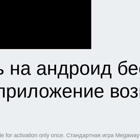
ь на андроид бе
приложение воз
л
able for activation only once. Стандартная игра Megaw