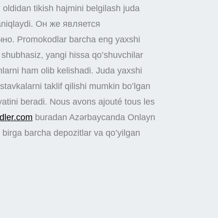
dan tikish hajmini belgilash juda
 aniqlaydi. Он же является
о. Promokodlar barcha eng yaxshi
, shubhasiz, yangi hissa qo’shuvchilar
nlarni ham olib kelishadi. Juda yaxshi
avkalarni taklif qilishi mumkin bo’lgan
yatini beradi. Nous avons ajouté tous les
dler.com
buradan Azərbaycanda Onlayn
an birga barcha depozitlar va qo’yilgan