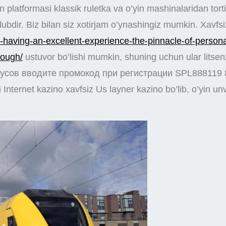
yin platformasi klassik ruletka va o’yin mashinalaridan to
klubdir. Biz bilan siz xotirjam o’ynashingiz mumkin. Xavfsiz
-having-an-excellent-experience-the-pinnacle-of-persona
nough/
ustuvor bo’lishi mumkin, shuning uchun ular litsen
 бонусов вводите промокод при регистрации SPL888119 
Internet kazino xavfsiz Us layner kazino bo’lib, o’yin unvon