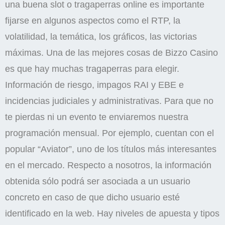
una buena slot o tragaperras online es importante
fijarse en algunos aspectos como el RTP, la
volatilidad, la temática, los gráficos, las victorias
máximas. Una de las mejores cosas de Bizzo Casino
es que hay muchas tragaperras para elegir.
Información de riesgo, impagos RAI y EBE e
incidencias judiciales y administrativas. Para que no
te pierdas ni un evento te enviaremos nuestra
programación mensual. Por ejemplo, cuentan con el
popular “Aviator”, uno de los títulos más interesantes
en el mercado. Respecto a nosotros, la información
obtenida sólo podrá ser asociada a un usuario
concreto en caso de que dicho usuario esté
identificado en la web. Hay niveles de apuesta y tipos