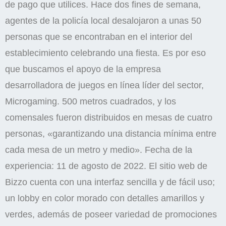
de pago que utilices. Hace dos fines de semana,
agentes de la policía local desalojaron a unas 50
personas que se encontraban en el interior del
establecimiento celebrando una fiesta. Es por eso
que buscamos el apoyo de la empresa
desarrolladora de juegos en línea líder del sector,
Microgaming. 500 metros cuadrados, y los
comensales fueron distribuidos en mesas de cuatro
personas, «garantizando una distancia mínima entre
cada mesa de un metro y medio». Fecha de la
experiencia: 11 de agosto de 2022. El sitio web de
Bizzo cuenta con una interfaz sencilla y de fácil uso;
un lobby en color morado con detalles amarillos y
verdes, además de poseer variedad de promociones