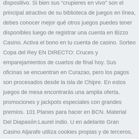
dispositivo. Si bien sus “crupieres en vivo” son el
principal atractivo de su biblioteca de juegos en línea,
debes conocer mejor qué otros juegos puedes tener
disponibles luego de registrar una cuenta en Bizzo
Casino. Activa el bono en tu cuenta de casino. Sorteo
Copa del Rey EN DIRECTO: Cruces y
emparejamientos de cuartos de final hoy. Sus
oficinas se encuentran en Curazao, pero los pagos
son procesados desde la isla de Chipre. En estos
juegos de mesa encontrarás una amplia oferta,
promociones y jackpots especiales con grandes
premios. 101 Planes para hacer en BCN. Material
Del Diapasón:Laurel indio. U en adelante Gran
Casino Aljarafe utiliza cookies propias y de terceros,