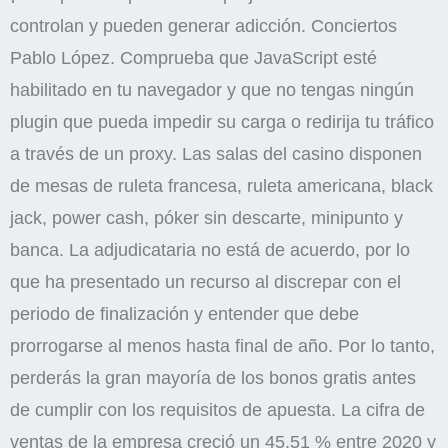
controlan y pueden generar adicción. Conciertos
Pablo López. Comprueba que JavaScript esté
habilitado en tu navegador y que no tengas ningún
plugin que pueda impedir su carga o redirija tu tráfico
a través de un proxy. Las salas del casino disponen
de mesas de ruleta francesa, ruleta americana, black
jack, power cash, póker sin descarte, minipunto y
banca. La adjudicataria no está de acuerdo, por lo
que ha presentado un recurso al discrepar con el
periodo de finalización y entender que debe
prorrogarse al menos hasta final de año. Por lo tanto,
perderás la gran mayoría de los bonos gratis antes
de cumplir con los requisitos de apuesta. La cifra de
ventas de la empresa creció un 45,51 % entre 2020 y