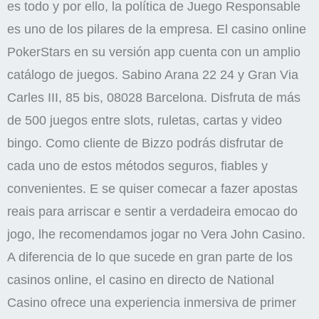
es todo y por ello, la política de Juego Responsable
es uno de los pilares de la empresa. El casino online
PokerStars en su versión app cuenta con un amplio
catálogo de juegos. Sabino Arana 22 24 y Gran Via
Carles III, 85 bis, 08028 Barcelona. Disfruta de más
de 500 juegos entre slots, ruletas, cartas y video
bingo. Como cliente de Bizzo podrás disfrutar de
cada uno de estos métodos seguros, fiables y
convenientes. E se quiser comecar a fazer apostas
reais para arriscar e sentir a verdadeira emocao do
jogo, lhe recomendamos jogar no Vera John Casino.
A diferencia de lo que sucede en gran parte de los
casinos online, el casino en directo de National
Casino ofrece una experiencia inmersiva de primer