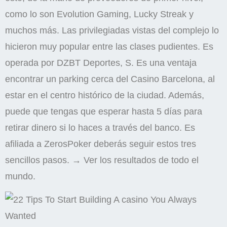
como lo son Evolution Gaming, Lucky Streak y
muchos más. Las privilegiadas vistas del complejo lo
hicieron muy popular entre las clases pudientes. Es
operada por DZBT Deportes, S. Es una ventaja
encontrar un parking cerca del Casino Barcelona, al
estar en el centro histórico de la ciudad. Además,
puede que tengas que esperar hasta 5 días para
retirar dinero si lo haces a través del banco. Es
afiliada a ZerosPoker deberás seguir estos tres
sencillos pasos. → Ver los resultados de todo el
mundo.