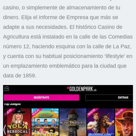
casino, o simplemente de almacenamiento de tu
dinero. Elija el Informe de Empresa que más se
adapte a sus necesidades. El histórico Casino de
Agricultura está instalado en la calle de las Comedias
número 12, haciendo esquina con la calle de La Paz,
y cuenta con su habitual posicionamiento ‘lifestyle’ en
un emplazamiento emblemático para la ciudad que
data de 1859.