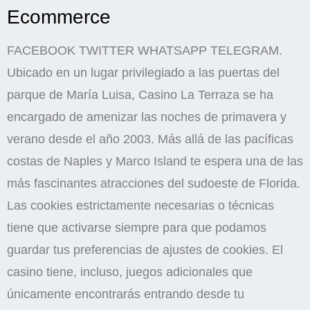
Ecommerce
FACEBOOK TWITTER WHATSAPP TELEGRAM.
Ubicado en un lugar privilegiado a las puertas del
parque de María Luisa, Casino La Terraza se ha
encargado de amenizar las noches de primavera y
verano desde el año 2003. Más allá de las pacíficas
costas de Naples y Marco Island te espera una de las
más fascinantes atracciones del sudoeste de Florida.
Las cookies estrictamente necesarias o técnicas
tiene que activarse siempre para que podamos
guardar tus preferencias de ajustes de cookies. El
casino tiene, incluso, juegos adicionales que
únicamente encontrarás entrando desde tu