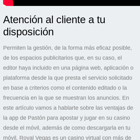
Atención al cliente a tu
disposición
Permiten la gestión, de la forma más eficaz posible,
de los espacios publicitarios que, en su caso, el
editor haya incluido en una página web, aplicación o
plataforma desde la que presta el servicio solicitado
en base a criterios como el contenido editado o la
frecuencia en la que se muestran los anuncios. En
este artículo vamos a hablarte sobre las ventajas de
la app de Pastón para apostar y jugar en su casino
desde el móvil, además de como descargarla en tu
móvil. Royal Vegas es un casino virtual con más de