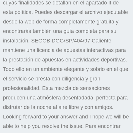
cuyas finalidades se detallan en el apartado II de
esta política. Puedes descargar el archivo ejecutable
desde la web de forma completamente gratuita y
encontrarás también una guía completa para su
instalación. SEGOB DGG/SP/404/97 Caliente
mantiene una licencia de apuestas interactivas para
la prestación de apuestas en actividades deportivas.
Todo ello en un ambiente elegante y sobrio en el que
el servicio se presta con diligencia y gran
profesionalidad. Esta mezcla de sensaciones
producen una atmósfera desenfadada, perfecta para
disfrutar de la noche al aire libre y con amigos.
Looking forward to your answer and I hope we will be
able to help you resolve the issue. Para encontrar