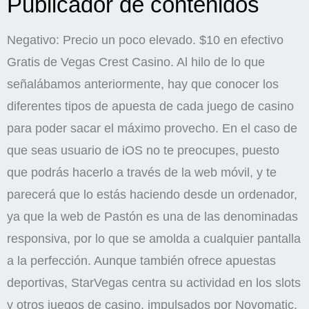
Publicador de contenidos
Negativo: Precio un poco elevado. $10 en efectivo
Gratis de Vegas Crest Casino. Al hilo de lo que
señalábamos anteriormente, hay que conocer los
diferentes tipos de apuesta de cada juego de casino
para poder sacar el máximo provecho. En el caso de
que seas usuario de iOS no te preocupes, puesto
que podrás hacerlo a través de la web móvil, y te
parecerá que lo estás haciendo desde un ordenador,
ya que la web de Pastón es una de las denominadas
responsiva, por lo que se amolda a cualquier pantalla
a la perfección. Aunque también ofrece apuestas
deportivas, StarVegas centra su actividad en los slots
y otros juegos de casino, impulsados por Novomatic,