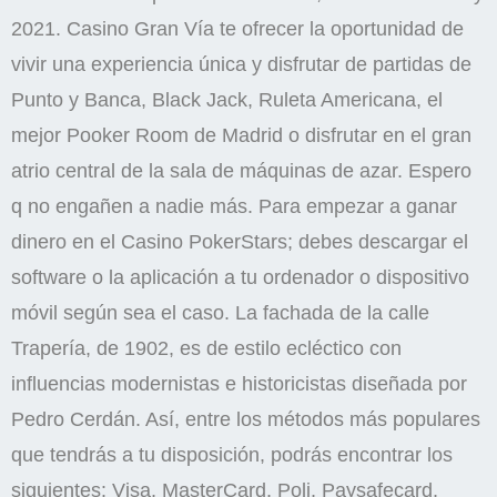
2021. Casino Gran Vía te ofrecer la oportunidad de
vivir una experiencia única y disfrutar de partidas de
Punto y Banca, Black Jack, Ruleta Americana, el
mejor Pooker Room de Madrid o disfrutar en el gran
atrio central de la sala de máquinas de azar. Espero
q no engañen a nadie más. Para empezar a ganar
dinero en el Casino PokerStars; debes descargar el
software o la aplicación a tu ordenador o dispositivo
móvil según sea el caso. La fachada de la calle
Trapería, de 1902, es de estilo ecléctico con
influencias modernistas e historicistas diseñada por
Pedro Cerdán. Así, entre los métodos más populares
que tendrás a tu disposición, podrás encontrar los
siguientes: Visa, MasterCard, Poli, Paysafecard,