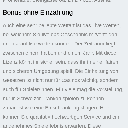
Bonus ohne Einzahlung
Auch eine sehr beliebte Wettart ist das Live Wetten,
bei welchem Sie live das Geschehnis mitverfolgen
und darauf live wetten können. Der Zeitraum liegt
zwischen einem halben und einem Jahr. Mit dieser
Lizenz könnt ihr sicher sein, dass ihr in einer fairen
und sicheren Umgebung spielt. Die Einhaltung von
Gesetzen ist nicht nur für Casinos wichtig, sondern
auch für Spieler/innen. Für viele mag die Vorstellung,
nur in Schweizer Franken spielen zu können,
zunächst wie eine Einschränkung klingen. Hier
können Sie qualitativ hochwertigen Service und ein
angenehmes Spielerlebnis erwarten. Diese