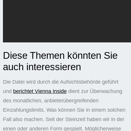
Diese Themen könnten Sie
auch interessieren
Die Datei wird durch die Aufsichtsbehörde geführt
und
berichtet Vienna Inside
dient zur Überwachung
des monatlichen, anbieterübergreifenden
Einzahlungslimits. Was können Sie in einem solchen
Fall also machen. Seit der Steinzeit haben wir in der
einen oder anderen Form gespielt. Möglicherweise