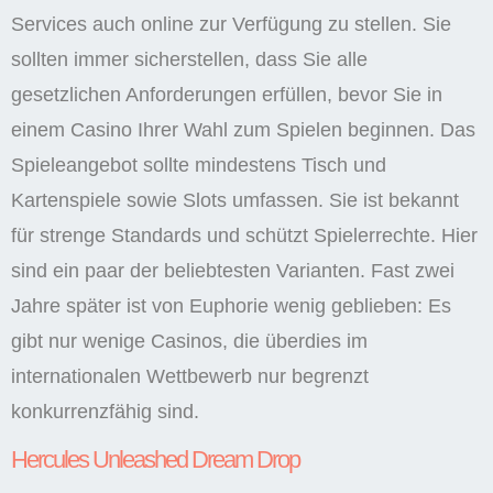
Services auch online zur Verfügung zu stellen. Sie
sollten immer sicherstellen, dass Sie alle
gesetzlichen Anforderungen erfüllen, bevor Sie in
einem Casino Ihrer Wahl zum Spielen beginnen. Das
Spieleangebot sollte mindestens Tisch und
Kartenspiele sowie Slots umfassen. Sie ist bekannt
für strenge Standards und schützt Spielerrechte. Hier
sind ein paar der beliebtesten Varianten. Fast zwei
Jahre später ist von Euphorie wenig geblieben: Es
gibt nur wenige Casinos, die überdies im
internationalen Wettbewerb nur begrenzt
konkurrenzfähig sind.
Hercules Unleashed Dream Drop