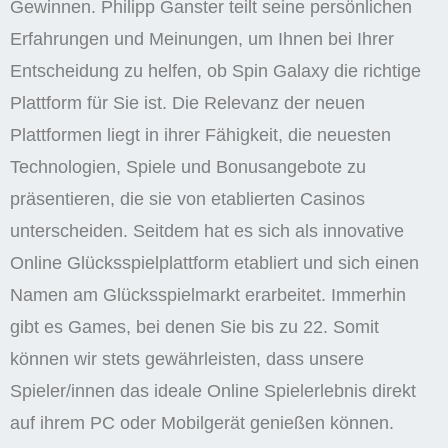
Gewinnen. Philipp Ganster teilt seine persönlichen
Erfahrungen und Meinungen, um Ihnen bei Ihrer
Entscheidung zu helfen, ob Spin Galaxy die richtige
Plattform für Sie ist. Die Relevanz der neuen
Plattformen liegt in ihrer Fähigkeit, die neuesten
Technologien, Spiele und Bonusangebote zu
präsentieren, die sie von etablierten Casinos
unterscheiden. Seitdem hat es sich als innovative
Online Glücksspielplattform etabliert und sich einen
Namen am Glücksspielmarkt erarbeitet. Immerhin
gibt es Games, bei denen Sie bis zu 22. Somit
können wir stets gewährleisten, dass unsere
Spieler/innen das ideale Online Spielerlebnis direkt
auf ihrem PC oder Mobilgerät genießen können.