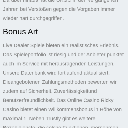
Jahren bei Verstößen gegen die Vorgaben immer
wieder hart durchgegriffen.
Bonus Art
Live Dealer Spiele bieten ein realistisches Erlebnis.
Das Spieleportfolio ist riesig und der Anbieter punktet
auch im Service mit herausragenden Leistungen.
Unsere Datenbank wird fortlaufend aktualisiert.
Dieangebotenen Zahlungsmethoden bewerten wir
zudem auf Sicherheit, Zuverlässigkeitund
Benutzerfreundlichkeit. Das Online Casino Ricky
Casino bietet einen Willkommensbonus in Höhe von
maximal 1. Neben Trustly gibt es weitere
Bezahldienste, die solche Funktionen übernehmen