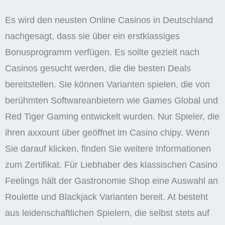
Es wird den neusten Online Casinos in Deutschland
nachgesagt, dass sie über ein erstklassiges
Bonusprogramm verfügen. Es sollte gezielt nach
Casinos gesucht werden, die die besten Deals
bereitstellen. Sie können Varianten spielen, die von
berühmten Softwareanbietern wie Games Global und
Red Tiger Gaming entwickelt wurden. Nur Spieler, die
ihren axxount über geöffnet im Casino chipy. Wenn
Sie darauf klicken, finden Sie weitere Informationen
zum Zertifikat. Für Liebhaber des klassischen Casino
Feelings hält der Gastronomie Shop eine Auswahl an
Roulette und Blackjack Varianten bereit. At besteht
aus leidenschaftlichen Spielern, die selbst stets auf