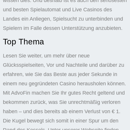
wissen dies. Und deshalb ist es auch den seriösesten
und besten Spielautomat und Live Casinos des
Landes ein Anliegen, Spielsucht zu unterbinden und
Spielern im Falle dessen Unterstützung anzubieten.
Top Thema
Lesen Sie weiter, um mehr über neue
Glücksspielseiten, Vor und Nachteile und darüber zu
erfahren, wie Sie das Beste aus jeder Sekunde in
einem neu gegründeten Casino herausholen können.
Mit AdvoFin machen Sie Ihr gutes Recht geltend und
bekommen zurück, was Sie unrechtmäßig verloren
haben – und dies bereits ab einem Verlust von € 1.
Die Kugel bewegt sich somit in einer Spur um den
Rand des Kessels. Unter unserer Webseite finden