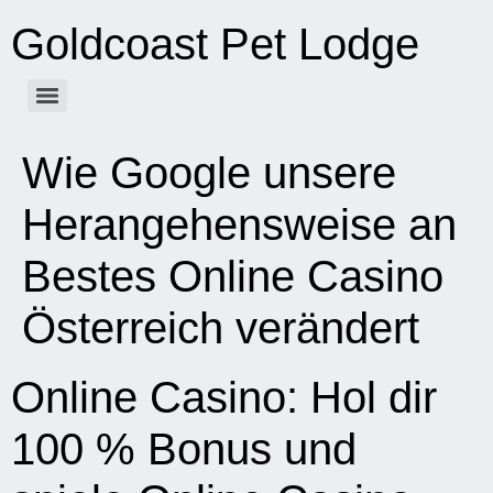
Goldcoast Pet Lodge
Wie Google unsere
Herangehensweise an
Bestes Online Casino
Österreich verändert
Online Casino: Hol dir
100 % Bonus und