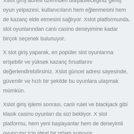
Xslot giriş adresi üzerinden ulaşabileceğiniz geniş
oyun yelpazesi, kullanıcıların hem eğlenmesini hem
de kazanç elde etmesini sağlıyor. Xslot platformunda,
slot oyunlarından canlı casino deneyimine kadar
birçok seçenek bulunuyor.
X slot giriş yaparak, en popüler slot oyunlarına
erişebilir ve yüksek kazanç fırsatlarını
değerlendirebilirsiniz. Xslot güncel adresi sayesinde,
güvenilir ve hızlı bir şekilde bu oyunlara ulaşmak
mümkün.
Xslot giriş işlemi sonrası, canlı rulet ve blackjack gibi
klasik casino oyunları da sizi bekliyor. X slot
platformu, hem yeni başlayanlar hem de deneyimli
oyuncular için ideal bir ortam sunuyor.