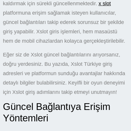
kaldırmak için sürekli güncellenmektedir.
x slot
platformuna erişim sağlamak isteyen kullanıcılar,
güncel bağlantıları takip ederek sorunsuz bir şekilde
giriş yapabilir. Xslot giris işlemleri, hem masaüstü
hem de mobil cihazlardan kolayca gerçekleştirilebilir.
Eğer siz de Xslot güncel bağlantılarını arıyorsanız,
doğru yerdesiniz. Bu yazıda, Xslot Türkiye giriş
adresleri ve platformun sunduğu avantajlar hakkında
detaylı bilgiler bulabilirsiniz. Keyifli bir oyun deneyimi
için Xslot giriş adımlarını takip etmeyi unutmayın!
Güncel Bağlantıya Erişim
Yöntemleri