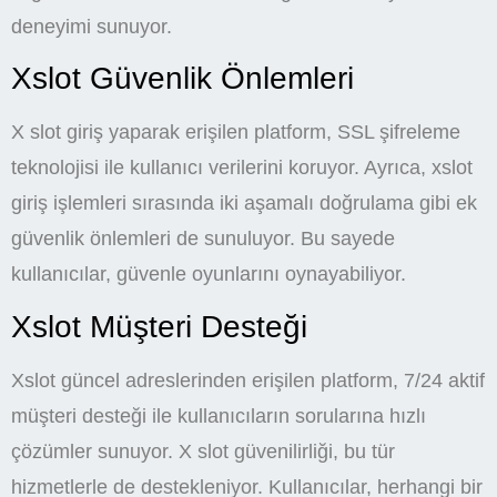
deneyimi sunuyor.
Xslot Güvenlik Önlemleri
X slot giriş yaparak erişilen platform, SSL şifreleme
teknolojisi ile kullanıcı verilerini koruyor. Ayrıca, xslot
giriş işlemleri sırasında iki aşamalı doğrulama gibi ek
güvenlik önlemleri de sunuluyor. Bu sayede
kullanıcılar, güvenle oyunlarını oynayabiliyor.
Xslot Müşteri Desteği
Xslot güncel adreslerinden erişilen platform, 7/24 aktif
müşteri desteği ile kullanıcıların sorularına hızlı
çözümler sunuyor. X slot güvenilirliği, bu tür
hizmetlerle de destekleniyor. Kullanıcılar, herhangi bir