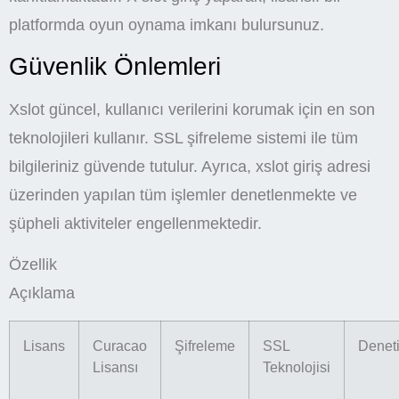
platformda oyun oynama imkanı bulursunuz.
Güvenlik Önlemleri
Xslot güncel, kullanıcı verilerini korumak için en son
teknolojileri kullanır. SSL şifreleme sistemi ile tüm
bilgileriniz güvende tutulur. Ayrıca, xslot giriş adresi
üzerinden yapılan tüm işlemler denetlenmekte ve
şüpheli aktiviteler engellenmektedir.
Özellik
Açıklama
Lisans
Curacao
Şifreleme
SSL
Denet
Lisansı
Teknolojisi