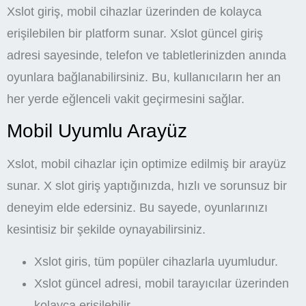
Xslot giriş, mobil cihazlar üzerinden de kolayca
erişilebilen bir platform sunar. Xslot güncel giriş
adresi sayesinde, telefon ve tabletlerinizden anında
oyunlara bağlanabilirsiniz. Bu, kullanıcıların her an
her yerde eğlenceli vakit geçirmesini sağlar.
Mobil Uyumlu Arayüz
Xslot, mobil cihazlar için optimize edilmiş bir arayüz
sunar. X slot giriş yaptığınızda, hızlı ve sorunsuz bir
deneyim elde edersiniz. Bu sayede, oyunlarınızı
kesintisiz bir şekilde oynayabilirsiniz.
Xslot giris, tüm popüler cihazlarla uyumludur.
Xslot güncel adresi, mobil tarayıcılar üzerinden
kolayca erişilebilir.