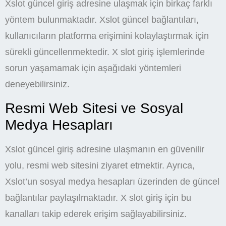
Xslot güncel giriş adresine ulaşmak için birkaç farklı
yöntem bulunmaktadır. Xslot güncel bağlantıları,
kullanıcıların platforma erişimini kolaylaştırmak için
sürekli güncellenmektedir. X slot giriş işlemlerinde
sorun yaşamamak için aşağıdaki yöntemleri
deneyebilirsiniz.
Resmi Web Sitesi ve Sosyal
Medya Hesapları
Xslot güncel giriş adresine ulaşmanın en güvenilir
yolu, resmi web sitesini ziyaret etmektir. Ayrıca,
Xslot’un sosyal medya hesapları üzerinden de güncel
bağlantılar paylaşılmaktadır. X slot giriş için bu
kanalları takip ederek erişim sağlayabilirsiniz.