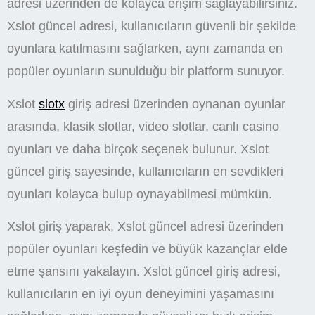
adresi üzerinden de kolayca erişim sağlayabilirsiniz.
Xslot güncel adresi, kullanıcıların güvenli bir şekilde
oyunlara katılmasını sağlarken, aynı zamanda en
popüler oyunların sunulduğu bir platform sunuyor.
Xslot
slotx
giriş adresi üzerinden oynanan oyunlar
arasında, klasik slotlar, video slotlar, canlı casino
oyunları ve daha birçok seçenek bulunur. Xslot
güncel giriş sayesinde, kullanıcıların en sevdikleri
oyunları kolayca bulup oynayabilmesi mümkün.
Xslot giriş yaparak, Xslot güncel adresi üzerinden
popüler oyunları keşfedin ve büyük kazançlar elde
etme şansını yakalayın. Xslot güncel giriş adresi,
kullanıcıların en iyi oyun deneyimini yaşamasını