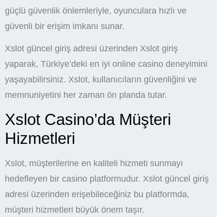
güçlü güvenlik önlemleriyle, oyunculara hızlı ve
güvenli bir erişim imkanı sunar.
Xslot güncel giriş adresi üzerinden Xslot giriş
yaparak, Türkiye’deki en iyi online casino deneyimini
yaşayabilirsiniz. Xslot, kullanıcıların güvenliğini ve
memnuniyetini her zaman ön planda tutar.
Xslot Casino’da Müşteri
Hizmetleri
Xslot, müşterilerine en kaliteli hizmeti sunmayı
hedefleyen bir casino platformudur. Xslot güncel giriş
adresi üzerinden erişebileceğiniz bu platformda,
müşteri hizmetleri büyük önem taşır.