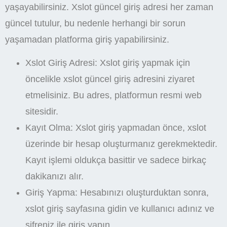
yaşayabilirsiniz. Xslot güncel giriş adresi her zaman
güncel tutulur, bu nedenle herhangi bir sorun
yaşamadan platforma giriş yapabilirsiniz.
Xslot Giriş Adresi: Xslot giriş yapmak için
öncelikle xslot güncel giriş adresini ziyaret
etmelisiniz. Bu adres, platformun resmi web
sitesidir.
Kayıt Olma: Xslot giriş yapmadan önce, xslot
üzerinde bir hesap oluşturmanız gerekmektedir.
Kayıt işlemi oldukça basittir ve sadece birkaç
dakikanızı alır.
Giriş Yapma: Hesabınızı oluşturduktan sonra,
xslot giriş sayfasına gidin ve kullanıcı adınız ve
şifreniz ile giriş yapın.